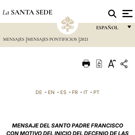
La
SANTA SEDE
ESPAÑOL
MENSAJES
MENSAJES PONTIFICIOS
2021
FRANÇAIS
ENGLISH
ITALIANO
PORTUGUÊS
ESPAÑOL
DE
-
EN
-
ES
-
FR
-
IT
-
PT
DEUTSCH
POLSKI
العربيّة
MENSAJE DEL SANTO PADRE FRANCISCO
CON MOTIVO DEL INICIO DEL DECENIO DE LAS
中文