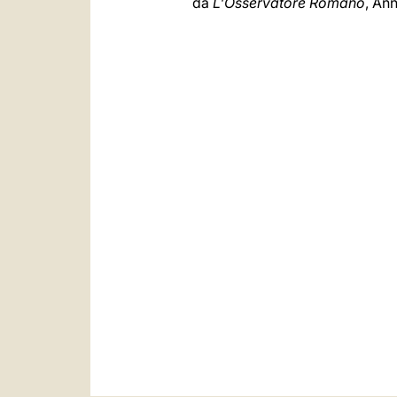
da
L'Osservatore Romano
, An