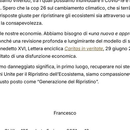
tiamo vivendo, tra i quali possiamo individuare il Covid-19 e 
 Spero che la cop 26 sul cambiamento climatico, che si terr
risposte giuste per ripristinare gli ecosistemi sia attraverso u
e la consapevolezza.
 le nostre economie. Abbiamo bisogno di «
una nuova e appro
onché una revisione profonda e lungimirante del modello di 
enedetto XVI, Lettera enciclica
Caritas in veritate
, 29 giugno 
ultato di una disfunzione economica.
amo danneggiato significa, in primo luogo, recuperare noi st
 Unite per il Ripristino dell’Ecosistema, siamo compassionev
usto posto come “Generazione del Ripristino”.
Francesco