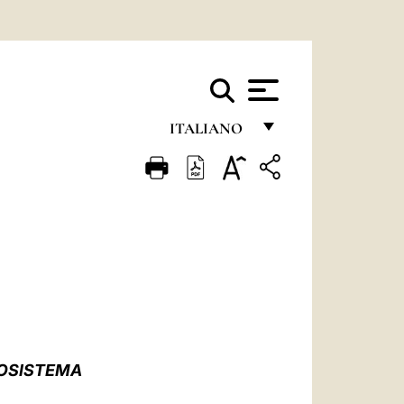
ITALIANO
FRANÇAIS
ENGLISH
ITALIANO
PORTUGUÊS
ESPAÑOL
DEUTSCH
COSISTEMA
POLSKI