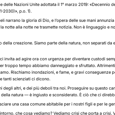
delle Nazioni Unite adottata il 1° marzo 2019: «Decennio del
1-2030)», p.o. 1).
eli narrano la gloria di Dio, e l’opera delle sue mani annunzia 
la notte alla notte ne trasmette notizia. Non è linguaggio e no
o della creazione. Siamo parte della natura, non separati da e
 ci invita ad agire ora con urgenza per diventare custodi sem
e per troppo tempo abbiamo danneggiato e sfruttato. Altrimenti
iamo. Rischiamo inondazioni, e fame, e gravi conseguenze per
 tanti scienziati ci dicono.
 degli altri, e dei più deboli tra noi. Proseguire su questo c
 della natura — è ingiusto e sconsiderato. È ciò che ci dire
ciare una casa comune abitabile per i nostri figli e per le ge
intorno, che cosa vediamo? Vediamo crisi che porta a crisi. 