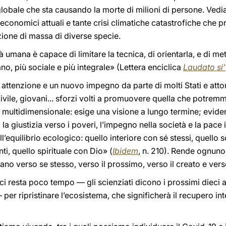
obale che sta causando la morte di milioni di persone. Vedi
i economici attuali e tante crisi climatiche catastrofiche che p
zione di massa di diverse specie.
 umana è capace di limitare la tecnica, di orientarla, e di mett
no, più sociale e più integrale» (Lettera enciclica
Laudato si’
ttenzione e un nuovo impegno da parte di molti Stati e attor
 civile, giovani... sforzi volti a promuovere quella che potremm
ultidimensionale: esige una visione a lungo termine; evidenzi
a giustizia verso i poveri, l’impegno nella società e la pace i
ll’equilibrio ecologico: quello interiore con sé stessi, quello so
nti, quello spirituale con Dio» (
Ibidem
, n. 210). Rende ognuno
o verso se stesso, verso il prossimo, verso il creato e verso
ci resta poco tempo — gli scienziati dicono i prossimi dieci a
per ripristinare l’ecosistema, che significherà il recupero in