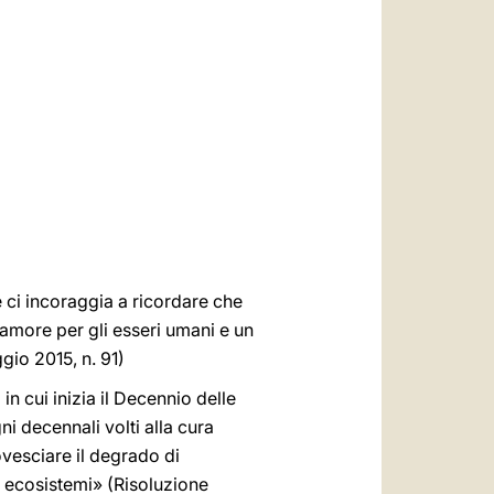
العربيّة
中文
LATINE
i incoraggia a ricordare che
 amore per gli esseri umani e un
gio 2015, n. 91)
n cui inizia il Decennio delle
i decennali volti alla cura
vesciare il degrado di
di ecosistemi» (Risoluzione