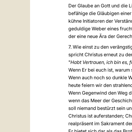
Der Glaube an Gott und die L
befähige die Gläubigen einer
kühne Initiatoren der Verstä
geduldige Weber eines frucht
der eine neue Ära der Gerech
7. Wie einst zu den verängst
spricht Christus erneut zu d
"
Habt Vertrauen, ich bin es, f
Wenn Er bei euch ist, warum s
Wenn auch noch so dunkle W
heute feiern wir den strahle
Wenn Gegenwind den Weg der
wenn das Meer der Geschich
soll niemand bestürzt sein un
Christus ist auferstanden; Chr
realpräsent im Sakrament der 
Er bietet sich dar als das Bro