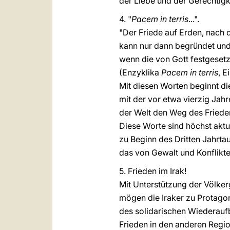
der Liebe und der Gerechtigke
4. "
Pacem in terris
...".
"Der Friede auf Erden, nach 
kann nur dann begründet und
wenn die von Gott festgeset
(Enzyklika
Pacem in terris
, E
Mit diesen Worten beginnt die
mit der vor etwa vierzig Jahr
der Welt den Weg des Friede
Diese Worte sind höchst aktu
zu Beginn des Dritten Jahrta
das von Gewalt und Konflikten
5. Frieden im Irak!
Mit Unterstützung der Völke
mögen die Iraker zu Protago
des solidarischen Wiederauf
Frieden in den anderen Regio