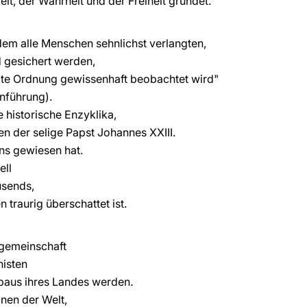
it, der Wahrheit und der Freiheit gründet.
dem alle Menschen sehnlichst verlangten,
 gesichert werden,
zte Ordnung gewissenhaft beobachtet wird"
inführung).
 historische Enzyklika,
en der selige Papst Johannes XXIII.
ns gewiesen hat.
ell
usends,
 traurig überschattet ist.
rgemeinschaft
nisten
baus ihres Landes werden.
nen der Welt,