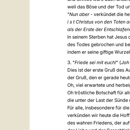
weil das Böse und der Tod un
"
Nun aber
- verkündet die heu
i s t Christus von den Toten
als der Erste der Entschlafe
In seinem Sterben hat Jesus 
des Todes gebrochen und be
indem er seine giftige Wurze
3. "
Friede sei mit euch!
" (
Joh
Dies ist der erste Gruß des 
der Gruß, den er gerade heut
Oh, viel erwartete und herbe
Oh tröstliche Botschaft für all
die unter der Last der Sünde 
Für alle, insbesondere für di
verkünden wir heute die Hof
des wahren Friedens, der auf