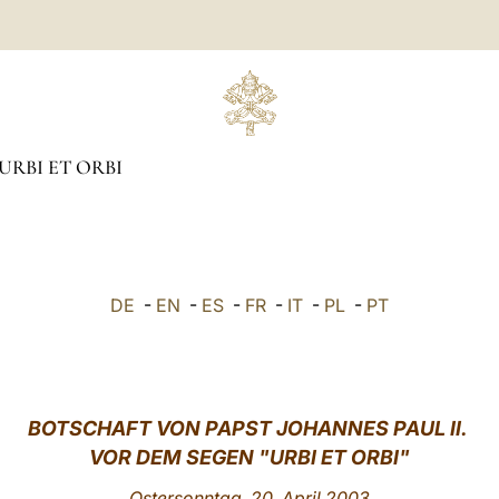
URBI ET ORBI
DE
-
EN
-
ES
-
FR
-
IT
-
PL
-
PT
BOTSCHAFT VON PAPST JOHANNES PAUL II.
VOR DEM SEGEN "URBI ET ORBI"
Ostersonntag, 20. April 2003