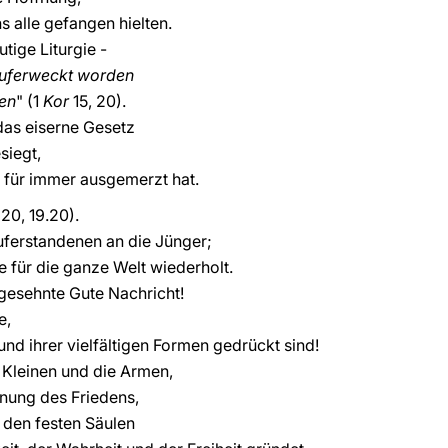
s alle gefangen hielten.
tige Liturgie -
 auferweckt worden
nen
" (1
Kor
15, 20).
das eiserne Gesetz
siegt,
l für immer ausgemerzt hat.
20, 19.20).
Auferstandenen an die Jünger;
e für die ganze Welt wiederholt.
igesehnte Gute Nachricht!
e,
und ihrer vielfältigen Formen gedrückt sind!
e Kleinen und die Armen,
fnung des Friedens,
 den festen Säulen