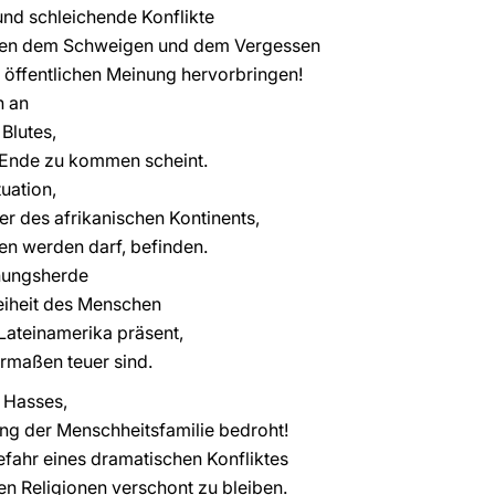
und schleichende Konflikte
hen dem Schweigen und dem Vergessen
r öffentlichen Meinung hervorbringen!
h an
Blutes,
n Ende zu kommen scheint.
tuation,
er des afrikanischen Kontinents,
sen werden darf, befinden.
nungsherde
eiheit des Menschen
 Lateinamerika präsent,
ermaßen teuer sind.
s Hasses,
ng der Menschheitsfamilie bedroht!
fahr eines dramatischen Konfliktes
n Religionen verschont zu bleiben.