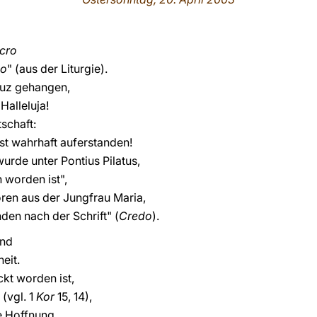
lcro
no
" (aus der Liturgie).
euz gehangen,
Halleluja!
tschaft:
ist wahrhaft auferstanden!
wurde unter Pontius Pilatus,
 worden ist",
ren aus der Jungfrau Maria,
nden nach der Schrift" (
Credo
).
und
eit.
kt worden ist,
 (vgl. 1
Kor
15, 14),
e Hoffnung,