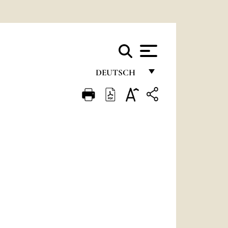
DEUTSCH
FRANÇAIS
ENGLISH
ITALIANO
PORTUGUÊS
ESPAÑOL
DEUTSCH
POLSKI