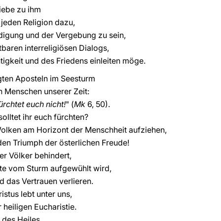
iebe zu ihm
 jeden Religion dazu,
ndigung und der Vergebung zu sein,
baren interreligiösen Dialogs,
tigkeit und des Friedens einleiten möge.
igten Aposteln im Seesturm
en Menschen unserer Zeit:
ürchtet euch nicht!
" (
Mk
6, 50).
olltet ihr euch fürchten?
olken am Horizont der Menschheit aufziehen,
nden Triumph der österlichen Freude!
 Völker behindert,
te vom Sturm aufgewühlt wird,
d das Vertrauen verlieren.
istus lebt unter uns,
heiligen Eucharistie.
t des Heiles,