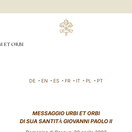
I ET ORBI
DE
-
EN
-
ES
-
FR
-
IT
-
PL
-
PT
MESSAGGIO URBI ET ORBI
DI SUA SANTIT
GIOVANNI PAOLO II
À