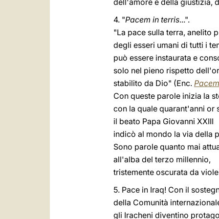
dell'amore e della giustizia, de
4. "
Pacem in terris
...".
"La pace sulla terra, anelito
degli esseri umani di tutti i te
può essere instaurata e cons
solo nel pieno rispetto dell'o
stabilito da Dio" (Enc.
Pacem 
Con queste parole inizia la st
con la quale quarant'anni or
il beato Papa Giovanni XXIII
indicò al mondo la via della 
Sono parole quanto mai attua
all'alba del terzo millennio,
tristemente oscurata da violen
5. Pace in Iraq! Con il sosteg
della Comunità internazional
gli Iracheni diventino protago