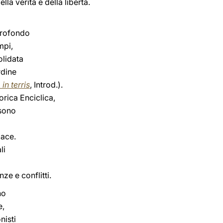
lla verità e della libertà.
 profondo
mpi,
olidata
rdine
in terris
, Introd.).
orica Enciclica,
 sono
pace.
li
ze e conflitti.
no
e,
nisti