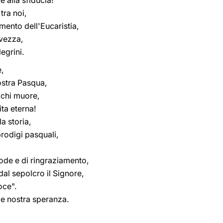
 alla sfiducia!
tra noi,
mento dell'Eucaristia,
lvezza,
egrini.
,
ostra Pasqua,
e chi muore,
ita eterna!
a storia,
prodigi pasquali,
lode e di ringraziamento,
dal sepolcro il Signore,
oce".
e e nostra speranza.