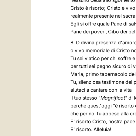
nessuno ceda allo sgomento e
Cristo è risorto; Cristo è vivo 
realmente presente nel sacra
Egli si offre quale Pane di sa
Pane dei poveri, Cibo dei pell
8. O divina presenza d'amore
o vivo memoriale di Cristo n
Tu sei viatico per chi soffre 
per tutti sei pegno sicuro di v
Maria, primo tabernacolo dell
Tu, silenziosa testimone dei 
aiutaci a cantare con la vita
il tuo stesso "
Magnificat
" di 
perché quest'oggi "è risorto 
che per noi fu appeso alla cr
E' risorto Cristo, nostra pac
E' risorto. Alleluia!