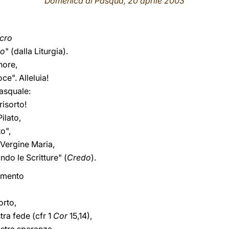
Domenica di Pasqua, 20 aprile 2003
lcro
no
" (dalla Liturgia).
nore,
ce". Alleluia!
asquale:
risorto!
ilato,
to",
 Vergine Maria,
ndo le Scritture" (
Credo
).
damento
orto,
ra fede (cfr 1
Cor
15,14),