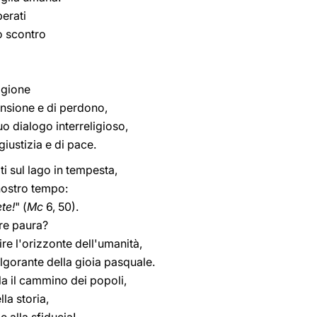
berati
o scontro
igione
ensione e di perdono,
uo dialogo interreligioso,
iustizia e di pace.
ti sul lago in tempesta,
 nostro tempo:
te!
" (
Mc
6, 50).
ere paura?
e l'orizzonte dell'umanità,
olgorante della gioia pasquale.
la il cammino dei popoli,
la storia,