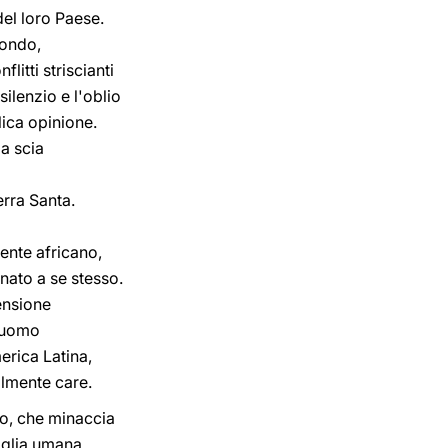
del loro Paese.
mondo,
litti striscianti
silenzio e l'oblio
lica opinione.
a scia
erra Santa.
ente africano,
ato a se stesso.
tensione
l'uomo
erica Latina,
lmente care.
io, che minaccia
iglia umana.