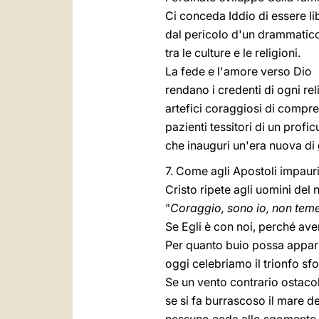
Ci conceda Iddio di essere li
dal pericolo d'un drammatic
tra le culture e le religioni.
La fede e l'amore verso Dio
rendano i credenti di ogni rel
artefici coraggiosi di compr
pazienti tessitori di un profic
che inauguri un'era nuova di g
7. Come agli Apostoli impauri
Cristo ripete agli uomini del
"
Coraggio, sono io, non teme
Se Egli è con noi, perché av
Per quanto buio possa apparir
oggi celebriamo il trionfo sf
Se un vento contrario ostaco
se si fa burrascoso il mare del