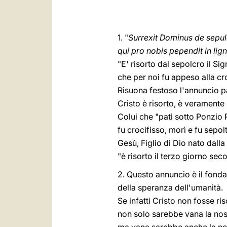
1. "
Surrexit Dominus de sepu
qui pro nobis pependit in lig
"E' risorto dal sepolcro il Sig
che per noi fu appeso alla cro
Risuona festoso l'annuncio p
Cristo è risorto, è veramente 
Colui che "patì sotto Ponzio P
fu crocifisso, morì e fu sepol
Gesù, Figlio di Dio nato dalla
"è risorto il terzo giorno seco
2. Questo annuncio è il fon
della speranza dell'umanità.
Se infatti Cristo non fosse ris
non solo sarebbe vana la nost