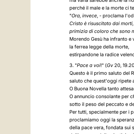
ma vana sarebbe anche la no
perché il male e la morte ci t
"
Ora, invece
, - proclama l'od
Cristo è risuscitato dai morti,
primizia di coloro che sono 
Morendo Gesù ha infranto e 
la ferrea legge della morte,
estirpandone la radice velen
3. "
Pace a voi
!" (
Gv
20, 19.20
Questo è il primo saluto del R
saluto che quest'oggi ripete 
O Buona Novella tanto attesa
O annuncio consolante per c
sotto il peso del peccato e de
Per tutti, specialmente per i p
proclamiamo oggi la speranz
della pace vera, fondata sui so