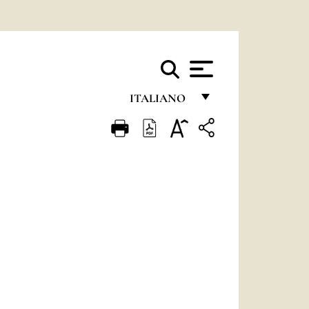
ITALIANO
FRANÇAIS
ENGLISH
ITALIANO
PORTUGUÊS
ESPAÑOL
DEUTSCH
POLSKI