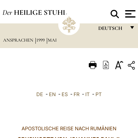
Der
HEILIGE STUHL
DEUTSCH
ANSPRACHEN
1999
MAI
FRANÇAIS
ENGLISH
ITALIANO
PORTUGUÊS
ESPAÑOL
DE
-
EN
-
ES
-
FR
-
IT
-
PT
DEUTSCH
POLSKI
العربيّة
APOSTOLISCHE REISE NACH RUMÄNIEN
中文