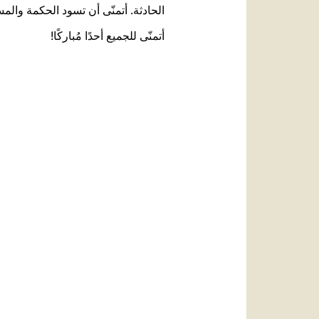
الحادثة. أتمنّى أن تسود الحكمة والم
أتمنّى للجميع أحدًا مُباركًا!