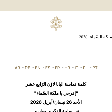
ملكة السّماء
2026
AR
-
DE
-
EN
-
ES
-
FR
-
HR
-
IT
-
PL
-
PT
كلمة قداسة البابا لاوُن الرّابع عشر
"إفرحي يا ملكة السّماء"
الأحد 26 نيسان/أبريل 2026
في ساحة القدّيس بطرس