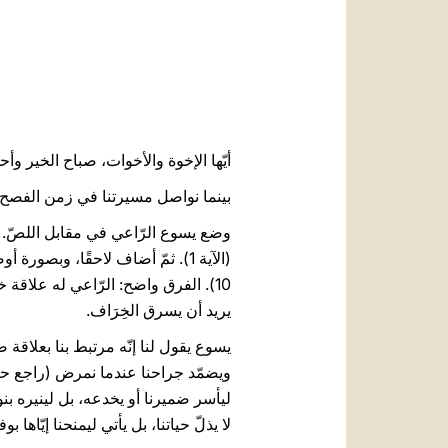
أيّها الإخوة والأخوات، صباح الخير وأح
بينما نواصل مسيرتنا في زمن الفصح، نقرأ 
وضع يسوع الرّاعي في مقابل اللصّ. في الواق
(الآية 1). ثمّ أضاف لاحقًا، وبصورة أوضح
10). الفرق واضح: الرّاعي له علاقة 
يريد أن يسرق الخِرَاف.
يسوع يقول لنا إنّه مرتبط بنا بعلاقة ص
ليأسر ضميرنا أو يخدعه، بل لينيره بنور
لا يذلّ حياتنا، بل يأتي ليمنحنا إيّاها بوفرة