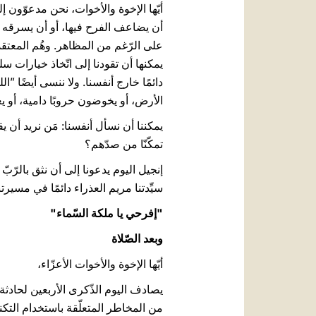
أيّها الإخوة والأخوات، نحن مدعوّون 
أن يضاعف الفرح فيها، أو أن يسرقه منّ
على الرّغم من المظاهر. وهُم المعتقدا
يمكنها أن تقودنا إلى اتّخاذ خيارات سل
دائمًا خارج أنفسنا. ولا ننسى أيضًا 
الأرض، أو يخوضون حروبًا دامية، أو ي
يمكننا أن نسأل أنفسنا: مَن نريد أن 
تمكّنّا من صدّهم؟
إنجيل اليوم يدعونا إلى أن نثق بالرّبّ
سيِّدتنا مريم العذراء دائمًا في مسيرت
"إفرحي يا ملكة السّماء"
وبعد الصّلاة
أيّها الإخوة والأخوات الأعزّاء،
من المخاطر المتعلّقة باستخدام التكنولو