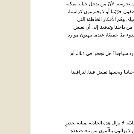
ن نحرسه، لأنّ من يدخل حياتنا يمكنه
ون حرّيّتنا أو لا يحترمون كرامتنا،
اة. وهُم الأفكار الخاطئة التي
ا من داخلنا وتدفعنا إلى أن نعيش
 منّا جميعًا، عندما ينهبون موارد
دود سياجنا؟ هل نجحوا في ذلك، أم
ياتنا ويجعلها تفيض فينا. لترافقنا
 علامةً في ضمير الإنسانيّة. لا تزال هذه الحادثة بمثابة تحذيرٍ
ين لا يزالون يتألّمون من تبعات هذه