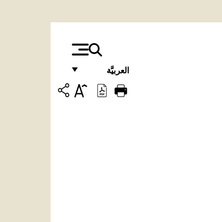
العربيَّة
FRANÇAIS
ENGLISH
ITALIANO
PORTUGUÊS
ESPAÑOL
DEUTSCH
POLSKI