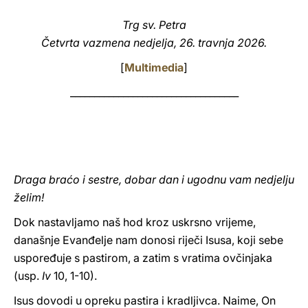
LATINE
Trg sv. Petra
Četvrta vazmena nedjelja, 26. travnja 2026.
[
Multimedia
]
___________________________________
Draga braćo i sestre, dobar dan i ugodnu vam nedjelju
želim!
Dok nastavljamo naš hod kroz uskrsno vrijeme,
današnje Evanđelje nam donosi riječi Isusa, koji sebe
uspoređuje s pastirom, a zatim s vratima ovčinjaka
(usp.
Iv
10, 1-10).
Isus dovodi u opreku pastira i kradljivca. Naime, On