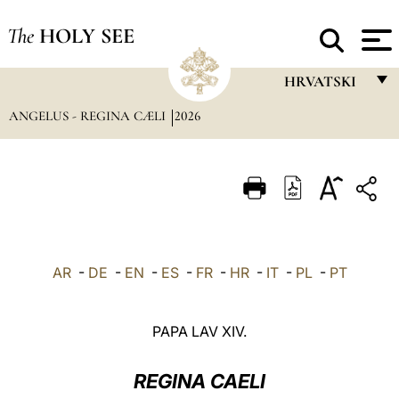
The
HOLY SEE
HRVATSKI
ANGELUS - REGINA CÆLI
2026
FRANÇAIS
ENGLISH
ITALIANO
PORTUGUÊS
ESPAÑOL
AR
-
DE
-
EN
-
ES
-
FR
-
HR
-
IT
-
PL
-
PT
DEUTSCH
POLSKI
PAPA LAV XIV.
العربيّة
REGINA CAELI
中文