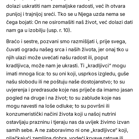
dolazi uskratiti nam zemaljske radosti, već ih otvara
punijoj i trajnijoj sreći. Tko se u Njega uzda nema se
čega bojati: On ne osiromašiti naš život, već dolazi dati
nam ga u izobilju (usp. r. 10).
Braćo i sestre, pozvani smo razmišljati i, prije svega,
čuvati ogradu našeg srca i naših života, jer onaj tko u
njih ulazi može uvećati našu radost ili, poput
kradljivca, može nam je ukrasti. Ti „kradljivci“ mogu
imati mnoga lica: to su oni koji, usprkos izgledu, guše
našu slobodu ili ne poštuju naše dostojanstvo; to su
uvjerenja i predrasude koje nas priječe da imamo jasan
pogled na druge i na život; to su zablude koje nas
mogu navesti na loše odluke; to su površni ili
konzumeristički načini života koji u našoj nutrini
ostavljaju prazninu i tjeraju nas da uvijek živimo izvan
samih sebe. A ne zaboravimo ni one „kradljivce“ koji,
pljačkajući zemljina dobra, vodeći krvave ratove ili