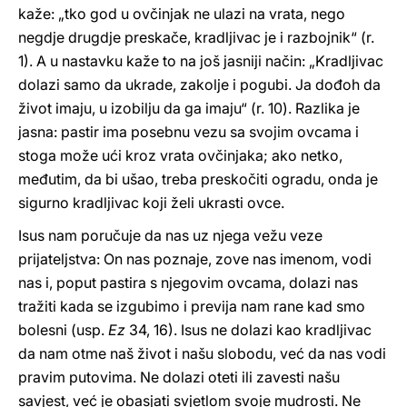
kaže: „tko god u ovčinjak ne ulazi na vrata, nego
negdje drugdje preskače, kradljivac je i razbojnik“ (r.
1). A u nastavku kaže to na još jasniji način: „Kradljivac
dolazi samo da ukrade, zakolje i pogubi. Ja dođoh da
život imaju, u izobilju da ga imaju“ (r. 10). Razlika je
jasna: pastir ima posebnu vezu sa svojim ovcama i
stoga može ući kroz vrata ovčinjaka; ako netko,
međutim, da bi ušao, treba preskočiti ogradu, onda je
sigurno kradljivac koji želi ukrasti ovce.
Isus nam poručuje da nas uz njega vežu veze
prijateljstva: On nas poznaje, zove nas imenom, vodi
nas i, poput pastira s njegovim ovcama, dolazi nas
tražiti kada se izgubimo i previja nam rane kad smo
bolesni (usp.
Ez
34, 16). Isus ne dolazi kao kradljivac
da nam otme naš život i našu slobodu, već da nas vodi
pravim putovima. Ne dolazi oteti ili zavesti našu
savjest, već je obasjati svjetlom svoje mudrosti. Ne