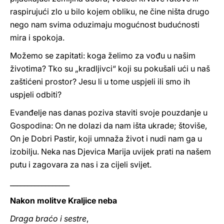
raspirujući zlo u bilo kojem obliku, ne čine ništa drugo
nego nam svima oduzimaju mogućnost budućnosti
mira i spokoja.
Možemo se zapitati: koga želimo za vođu u našim
životima? Tko su „kradljivci“ koji su pokušali ući u naš
zaštićeni prostor? Jesu li u tome uspjeli ili smo ih
uspjeli odbiti?
Evanđelje nas danas poziva staviti svoje pouzdanje u
Gospodina: On ne dolazi da nam išta ukrade; štoviše,
On je Dobri Pastir, koji umnaža život i nudi nam ga u
izobilju. Neka nas Djevica Marija uvijek prati na našem
putu i zagovara za nas i za cijeli svijet.
_________________
Nakon molitve Kraljice neba
Draga braćo i sestre
,