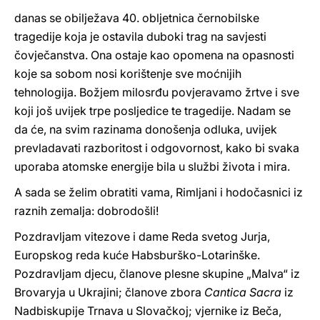
danas se obilježava 40. obljetnica černobilske
tragedije koja je ostavila duboki trag na savjesti
čovječanstva. Ona ostaje kao opomena na opasnosti
koje sa sobom nosi korištenje sve moćnijih
tehnologija. Božjem milosrđu povjeravamo žrtve i sve
koji još uvijek trpe posljedice te tragedije. Nadam se
da će, na svim razinama donošenja odluka, uvijek
prevladavati razboritost i odgovornost, kako bi svaka
uporaba atomske energije bila u službi života i mira.
A sada se želim obratiti vama, Rimljani i hodočasnici iz
raznih zemalja: dobrodošli!
Pozdravljam vitezove i dame Reda svetog Jurja,
Europskog reda kuće Habsburško-Lotarinške.
Pozdravljam djecu, članove plesne skupine „Malva“ iz
Brovaryja u Ukrajini; članove zbora
Cantica Sacra
iz
Nadbiskupije Trnava u Slovačkoj; vjernike iz Beča,