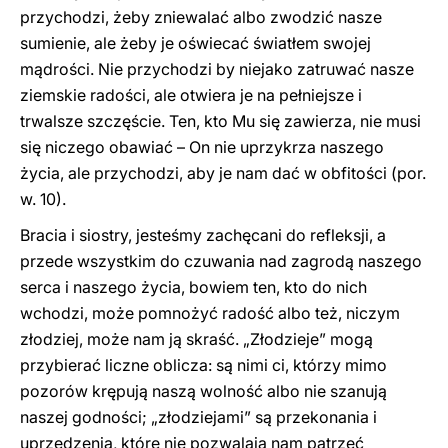
przychodzi, żeby zniewalać albo zwodzić nasze
sumienie, ale żeby je oświecać światłem swojej
mądrości. Nie przychodzi by niejako zatruwać nasze
ziemskie radości, ale otwiera je na pełniejsze i
trwalsze szczęście. Ten, kto Mu się zawierza, nie musi
się niczego obawiać – On nie uprzykrza naszego
życia, ale przychodzi, aby je nam dać w obfitości (por.
w. 10).
Bracia i siostry, jesteśmy zachęcani do refleksji, a
przede wszystkim do czuwania nad zagrodą naszego
serca i naszego życia, bowiem ten, kto do nich
wchodzi, może pomnożyć radość albo też, niczym
złodziej, może nam ją skraść. „Złodzieje” mogą
przybierać liczne oblicza: są nimi ci, którzy mimo
pozorów krępują naszą wolność albo nie szanują
naszej godności; „złodziejami” są przekonania i
uprzedzenia, które nie pozwalają nam patrzeć