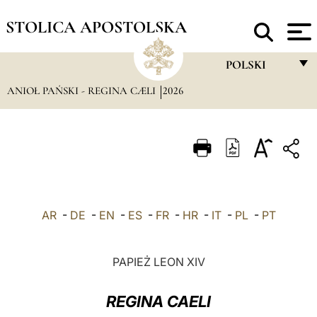
STOLICA APOSTOLSKA
POLSKI
ANIOŁ PAŃSKI - REGINA CÆLI
2026
FRANÇAIS
ENGLISH
ITALIANO
PORTUGUÊS
ESPAÑOL
AR
-
DE
-
EN
-
ES
-
FR
-
HR
-
IT
-
PL
-
PT
DEUTSCH
POLSKI
PAPIEŻ LEON XIV
العربيّة
REGINA CAELI
中文