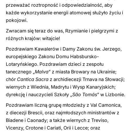
przeważać roztropność i odpowiedzialność, aby
każde wykorzystanie energii atomowej służyło życiu i
pokojowi.
Zwracam się teraz do was, Rzymianie i pielgrzymi z
różnych krajów: witajcie!
Pozdrawiam Kawalerów i Damy Zakonu św. Jerzego,
europejskiego Zakonu Domu Habsbursko-
Lotaryńskiego. Pozdrawiam dzieci z zespołu
tanecznego „
Malva
” z miasta Browary na Ukrainie;
chór
Cantica Sacra
z archidiecezji Trnava na Słowacji;
wiernych z Wiednia, Madrytu i Wysp Kanaryjskich;
dyrekcję i nauczycieli Szkoły „
São Tomás
” w Lizbonie.
Pozdrawiam liczną grupę młodzieży z Val Camonica,
z diecezji Brescii, oraz najmłodszych ministrantów z
Biadene i Caonady; a także wiernych z Treviso,
Vicenzy, Crotone i Cariati, Orii i Lecce; oraz