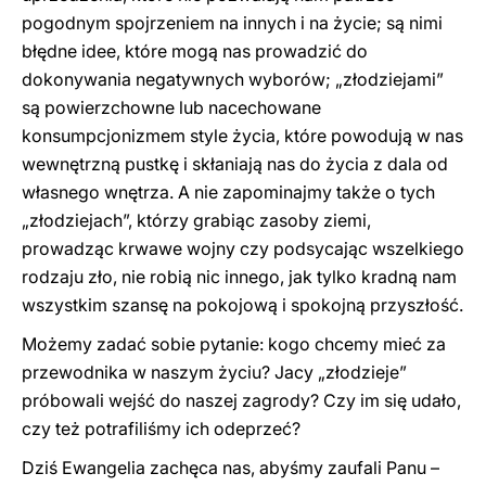
pogodnym spojrzeniem na innych i na życie; są nimi
błędne idee, które mogą nas prowadzić do
dokonywania negatywnych wyborów; „złodziejami”
są powierzchowne lub nacechowane
konsumpcjonizmem style życia, które powodują w nas
wewnętrzną pustkę i skłaniają nas do życia z dala od
własnego wnętrza. A nie zapominajmy także o tych
„złodziejach”, którzy grabiąc zasoby ziemi,
prowadząc krwawe wojny czy podsycając wszelkiego
rodzaju zło, nie robią nic innego, jak tylko kradną nam
wszystkim szansę na pokojową i spokojną przyszłość.
Możemy zadać sobie pytanie: kogo chcemy mieć za
przewodnika w naszym życiu? Jacy „złodzieje”
próbowali wejść do naszej zagrody? Czy im się udało,
czy też potrafiliśmy ich odeprzeć?
Dziś Ewangelia zachęca nas, abyśmy zaufali Panu –