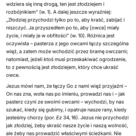
wdziera się inną drogą, ten jest złodziejem i
rozbójnikiem” (w. 1). A dalej jeszcze wyraźniej:
„Złodziej przychodzi tylko po to, aby kraść, zabijać i
niszczyć. Ja przyszedłem po to, aby [owce] miały
życie, i miały je w obfitości” (w. 10). Różnica jest
oczywista – pasterza z jego owcami łączy szczególna
więź, a zatem może wchodzić przez bramę owczarni;
natomiast, jeżeli ktoś musi przeskakiwać ogrodzenie,
to z pewnością jest złodziejem, który chce ukraść
owce.
Jezus mówi nam, że łączy Go z nami więź przyjaźni –
On nas zna, woła nas po imieniu, prowadzi nas i – jak
pasterz czyni ze swoimi owcami – wychodzi, by nas
szukać, kiedy się gubimy, i opatruje nasze rany, kiedy
jesteśmy chorzy (por.
Ez
34, 16). Jezus nie przychodzi
jak złodziej, żeby skraść nasze życie i naszą wolność,
ale żeby nas prowadzić właściwymi ścieżkami. Nie