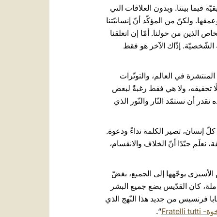
ّة فيما بيننا. وبدون العلاقات التي
مقها. ولكنّ من المؤكّد أنّ إنسانيّتنا
اص الذين من حولنا. أمّا إن انغلقنا
 الشّخصيّة. إذّاك الآخر هو فقط
ب المنتشرة في العالم، والتوتّرات
لًا تحقيقه، ولا هي فقط رغبةً لبعض
نقدر أن نستمّد النّار والنّور الذي
 كلّ إنسان، تصير الكلمة نداءً ودعوة.
، نعلَم جيّدًا أنّ الخلاف والانقسام،
 الأسيزي يوجّهها إلى الجميع، بغضّ
 أو العقائديّ: ”كلّنا إخوة“ (omnes fratres) بهذه العبارة الشّاملة، كان القدّيس يضع جميع البشر
با فرنسيس من جديد هذا النّهج الذي
Fratelli tut
“.