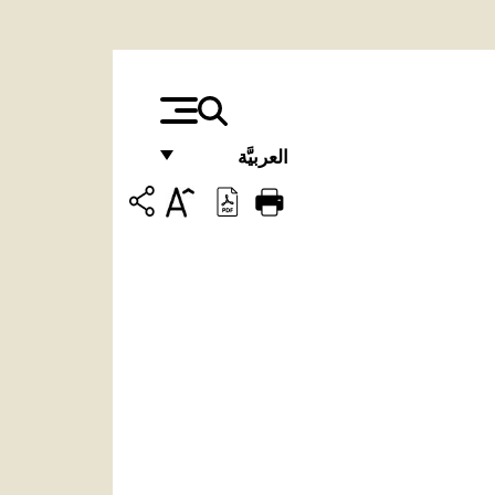
العربيَّة
FRANÇAIS
ENGLISH
ITALIANO
PORTUGUÊS
ESPAÑOL
DEUTSCH
POLSKI