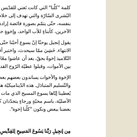
كلمة ”كلّنا“ التي كانت تَعني للقدّيس 
البُشرى السّارّة والتي تهدف إلى خلاص
بنفسه، حتّى يتمّم بصورة فائضة إرادة ا
الآخرين، كأبناءٍ للأب الواحد، وإخوةٍ
الانتهاء. خَشِيَ ممّا سيحدث، واختبر أ
التّلاميذ إخوةً بحقّ، بعد أن عاشوا م
بين الأموات، وقبلوا عطيّة الرّوح الق
الإخوة والأخوات يساندون بعضهم بعضًا
يُعطينا إيّاها يسوع المسيح الذي مات و
الأصليّة، باسم محبّةٍ ورجاءٍ يتجدّدان
بعضنا ببعض ونكون ”كلّنا إخوة“.
مِن إنجِيلِ رَبِّنا يَسُوعَ المَسِيحِ لِلقِدِّيسِ يوحنَّا 