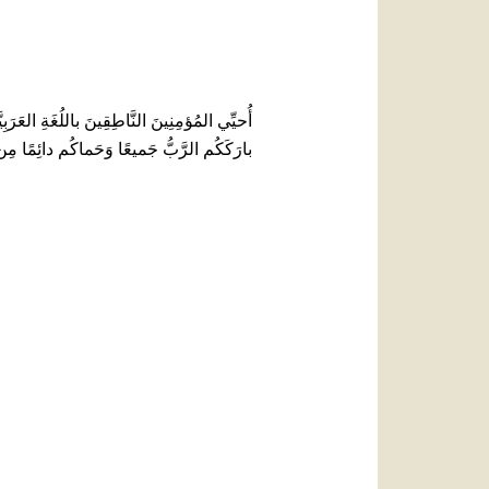
أُحيِّي المُؤمِنِينَ النَّاطِقِينَ باللُغَةِ العَرَ
بارَكَكُم الرَّبُّ جَميعًا وَحَماكُم دائِمًا مِ