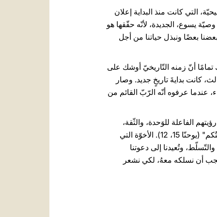
حيّة، التي كانت منذ البداية إعلان
يّة يسوع، الجديدة، لأنّه حقّقها هو
بعضنا بعضًا ونبذل حياتنا من أجل
عد الآلام، كان المعلِّم يدرك تمامًا أنّ زمنه التّاريخيّ أوشك على
لث، كانت بدايةَ تاريخٍ جديد. وصار
 عندما عرفوه أنّه الرّبّ القائم من
تهم الفاعلة للوَحدة، والثّقة،
والتّسليم المتبادَل. هذه الدّيناميكيّة هي التي سلّمها إلينا يسوع نفسه عندما قال: "أَحِبُّوا بَعْضُكم بَعضًا كما أَحبَبتُكم" (يوحنّا 15، 12). الأخوّة التي
لتّسلّط، وتُعيدنا إلى دعوتنا
ذي يجب أن نسلكه معهُ، لكي نشعر