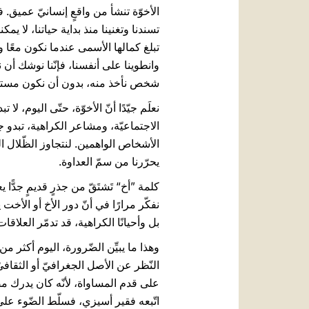
الأخوّة تنشأ من واقعٍ إنسانيّ عميق. 
تسندنا وتغنينا منذ بداية حياتنا، لا يمك
تبلغ كمالها الأسمى عندما نكون معًا و
وانطوينا على أنفسنا، فإنّنا نوشك أن 
شخص نأخذ منه، بدون أن نكون مستعدّي
نعلَم جيّدًا أنّ الأخوّة، حتّى اليوم، 
الاجتماعيّة، ومشاعر الكراهية، تبدو ج
الأشخاص الواهمين. لنتجاوز الظّلال التي
يحرّرنا من سمّ العداوة.
كلمة ”أخ“ تَشتَقّ من جذرٍ قديمٍ جدًّا
نفكّر مرارًا في أنّ دور الأخ أو الأخت ي
بل وأحيانًا الكراهية، قد تدمّر العلاق
وهذا ما يبيِّن الضّرورة، اليوم أكثر 
على قدم المساواة، لأنّه كان يدرك م
اتّبعه فقير أسيزي، فسلّط الضّوء على أه