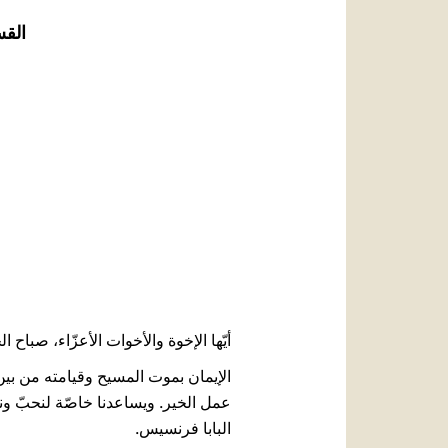
القس
أيّها الإخوة والأخوات الأعزّاء، صباح الخ
الإيمان بموت المسيح وقيامته من بين
عمل الخير. ويساعدنا خاصّة لنحبّ وننم
البابا فرنسيس.