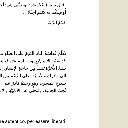
[قالَ يسوعُ لِتَلامِيذِه:] وصِيَّتي هي: أَحِبُ
أُوصِيكُم بِه كُنتُم أَحِبَّائي.
كلامُ الرَّبّ
تَكلَّمَ قَداسَةُ البابا اليَومَ علَى الصِّل
قَداسَتُه: الإيمانُ بِمَوتِ المسيحِ وقيامَ
بيننا. الأُخُوَّةُ تنشأُ مِن حاجَةِ الإنسانِ إلى أ
إلى العُزلَةِ والأنانِيَّة. على الرَّغمِ مِن النِّز
يسوعِ المسيح، وهو وَحدَهُ قادِرٌ على أنْ يُح
نُحِبَّ الجميع، ونَتَخَلَّى عَن الأنانِيَّةِ وال
re autentico, per essere liberati