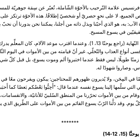
فرنسيس علامة التّرحيب بالأخوّة الشّاملة، تُعبّر عن سِمَة جوهريّة للمسي
 الجميع، لا على نحوٍ حصريّ أو شخصيّ إطلاقًا. هذه الأخوّة ترتكز على وص
لآب: به، هو الذي أحبّنا وبذل ذاته من أجلنا، يمكننا نحن بدورنا أن نحبّ 
 حقيقيّين في يسوع المسيح.
يقول إنجيل يوحنّا إنّ يسوع أحبّنا حتّى النّهاية (راجع يوحنّا 13، 1). وعندما اقترب مو
قسى أنواع العذاب والتّخلّي. غير أنّ قيامته من بين الأموات في اليوم الثّا
عًا زمنًا طويلًا، ليس فقط عندما اختبروا ألم وموت يسوع، بل قبل كلّ شيء،
دس، وصاروا شهودًا له.
 في المِحَن، ولا يُديرون ظهورهم للمحتاجين: يبكون ويفرحون معًا في رؤي
قام من بين الأموات تحرّرنا من المنطق السّلبيّ للأنانيّة، والانقسامات، وا
 كلّ يوم. وقد دَلَّنا الرّبّ يسوع القائم من بين الأموات على الطّريق ال
*******
(15، 12-14)