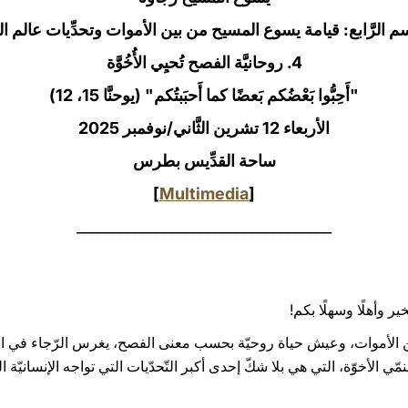
م الرَّابع: قيامة يسوع المسيح من بين الأموات وتحدِّيات عالم ال
4. روحانيَّة الفصح تُحيِي الأُخُوَّة
"أَحِبُّوا بَعْضُكم بَعضًا كما أَحبَبتُكم" (يوحنَّا 15، 12)
الأربعاء 12 تشرين الثَّاني/نوفمبر 2025‏
ساحة القدِّيس بطرس
]
Multimedia
[
___________________________________
ير وأهلًا وسهلًا بكم!
 الأموات، وعيش حياة روحيّة بحسب معنى الفصح، يغرس الرّجاء في الحي
ّي الأخوّة، التي هي بلا شكّ إحدى أكبر التّحدّيات التي تواجه الإنسانيّ