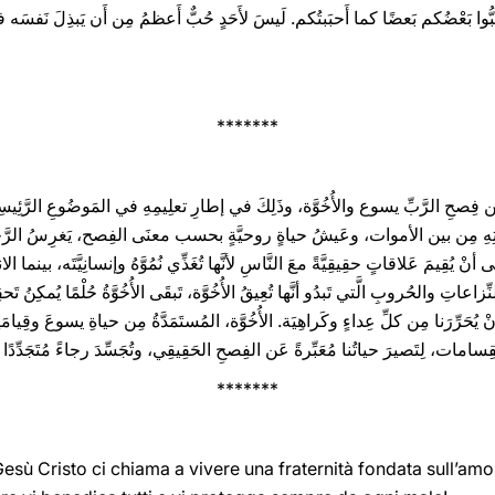
ّوا بَعْضُكم بَعضًا كما أَحبَبتُكم. لَيسَ لأَحَدٍ حُبٌّ أَعظمُ مِن أَن يَبذِلَ نَفسَه في س
*******
َةِ بين فِصحِ الرَّبِّ يسوع والأُخُوَّة، وذَلِكَ في إطارِ تعلِيمِهِ في المَوضُوعِ الر
تِهِ مِن بين الأموات، وعَيشُ حياةٍ روحيَّةٍ بحسب معنَى الفِصح، يَغرِسُ الرَّجاءَ ف
نْ يُقِيمَ عَلاقاتٍ حقِيقِيَّةً معَ النَّاسِ لأنَّها تُغَذِّي نُمُوَّهُ وإنسانِيَّتَه، بينما ال
اعاتِ والحُروبِ الَّتي تَبدُو أنَّها تُعِيقُ الأُخُوَّة، تَبقَى الأُخُوَّةُ حُلْمًا يُمكِنُ تَحقِ
َرِّرَنا مِن كلِّ عِداءٍ وكَراهِيَة. الأُخُوَّة، المُستَمَدَّةُ مِن حياةِ يسوعَ وقِيا
انقِسامات، لِتَصيرَ حياتُنا مُعَبِّرةً عَن الفِصحِ الحَقِيقِي، وتُجَسِّدَ رجاءً مُتَجَدِّدً
*******
 Gesù Cristo ci chiama a vivere una fraternità fondata sull’amo