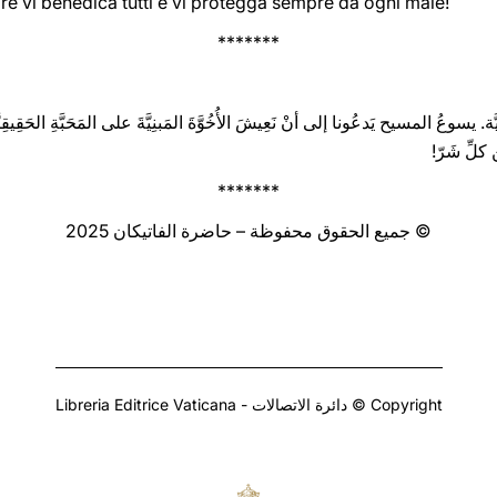
da ogni odio e rancore. Il Signore vi benedica tutti e vi protegga ‎sempre da ogni male‎‎‎‏!
*******
بِيَّة. يسوعُ المسيح يَدعُونا إلى أنْ نَعِيشَ الأُخُوَّةَ المَبنِيَّةَ على المَحَبَّةِ الحَقِيقِي
ن كلِّ شَرّ!
*******
© جميع الحقوق محفوظة – حاضرة الفاتيكان 2025
Copyright © دائرة الاتصالات - Libreria Editrice Vaticana