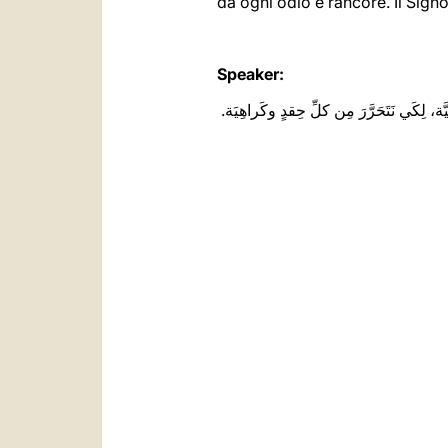
Speaker:
َّة، لِكَي نَتَحَرَّرَ مِن كلِّ حِقدٍ وكَراهِيَة.