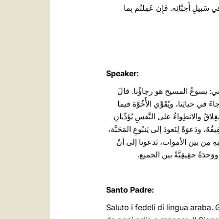
َبيلِ أَحِبَّائِه. فَإِن عَمِلتُم بِما
Speaker:
َّئِيسِي: يسوعُ المسيح هو رجاؤُنا. قالَ
ي حياتِنا، ويُقَوِّي الأُخُوَّةَ فيما
انغِلاقُ والانطِواءُ على النَّفسِ يُؤَدِّيانِ
يقُهُ، ودَعوَةً لِنَعودَ إلى يَنبُوعِ المَحَبَّة،
مَتِهِ مِن بين الأموات، تَدعونا إلى أنْ
ا ووَحدَةً حقِيقِيَّةً بين الجميع.
Santo Padre:
Saluto i fedeli di lingua araba.