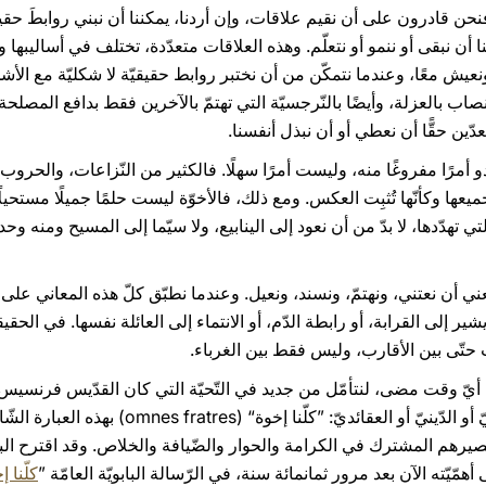
فنحن قادرون على أن نقيم علاقات، وإن أردنا، يمكننا أن نبني روابطَ حقيقي
ننا أن نبقى أو ننمو أو نتعلّم. وهذه العلاقات متعدّدة، تختلف في أساليبها وع
نعيش معًا، وعندما نتمكّن من أن نختبر روابط حقيقيّة لا شكليّة مع الأشخ
نصاب بالعزلة، وأيضًا بالنّرجسيّة التي تهتمّ بالآخرين فقط بدافع المصلحة
ن حقًّا أن نعطي أو أن نبذل أنفسنا.
لا تبدو أمرًا مفروغًا منه، وليست أمرًا سهلًا. فالكثير من النّزاعات، والحرو
ميعها وكأنّها تُثبِت العكس. ومع ذلك، فالأخوّة ليست حلمًا جميلًا مستحي
 تهدّدها، لا بدّ من أن نعود إلى الينابيع، ولا سيّما إلى المسيح ومنه وحده 
 يعني أن نعتني، ونهتمّ، ونسند، ونعيل. وعندما نطبّق كلّ هذه المعاني على
شير إلى القرابة، أو رابطة الدّم، أو الانتماء إلى العائلة نفسها. في الحقيقة
ات حتّى بين الأقارب، وليس فقط بين الغرباء.
من أيّ وقت مضى، لنتأمّل من جديد في التّحيّة التي كان القدّيس فرنسيس
النّظر عن الأصل الجغرافيّ أو الثقافيّ أو الدّينيّ
صيرهم المشترك في الكرامة والحوار والضّيافة والخلاص. وقد اقترح البا
مّيّته الآن بعد مرور ثمانمائة سنة، في الرّسالة البابويّة العامّة ”
كلّنا إخوة- ti