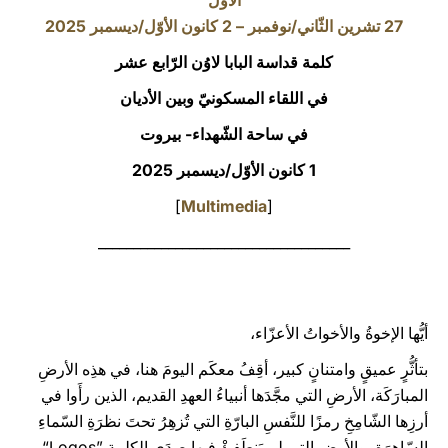
الأوّل
27 تشرين الثّاني/نوفمبر – 2 كانون الأوّل/ديسمبر 2025
LATINE
كلمة قداسة البابا لاوُن الرّابع عشر
في اللقاء المسكونيّ وبين الأديان
في ساحة الشّهداء- بيروت
1 كانون الأوّل/ديسمبر 2025
]
Multimedia
[
____________________________________
أيُّها الإخوةُ والأخواتُ الأعزّاء،
بتأثُّرٍ عميقٍ وامتنانٍ كبير، أقِفُ معكَم اليومَ هنا، في هذِه الأرضِ
المبارَكَة، الأرضِ التي مجَّدَها أنبياءُ العهدِ القديم، الذين رأَوا في
أرزِها الشّامِخِ رمزًا للنَّفسِ البارّةِ التي تُزهِرُ تحتَ نظرَةِ السّماءِ
السّاهِرَة، والأرضِ التي لم يَنطَفِئْ فيها صدَى الكلمةِ ”Logos“