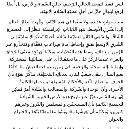
ليس فقط لتمجيدِ الخالِقِ الرّحيم، خالِقِ السّماءِ والأرض، بل أيضًا
لِرَفعِ ابتهالٍ حارٍّ من أجلِ عطيّةِ السّلامِ الإلهيّة.
منذ سنواتٍ عديدة، ولا سيِّما في هذِه الأيّام، توجَّهت أنظارُ العالَمِ
إلى الشّرقِ الأوسط، مَهدِ الدّياناتِ الإبراهيميّة، تَنظُرُ إلى المسيرةِ
الشّاقّةِ والسّعِي الدّائِمِ لعطيّةِ السّلام. أحيانًا تَنظُرُ الإنسانيّةُ إلى
الشّرقِ الأوسطِ بقلقٍ وإحباطٍ أمامَ صِراعاتٍ مُعَقَّدَةٍ ومُتَجَذِّرَةٍ عبرَ
الزّمن. مع ذلك، وسطَ هذه التّحدّيات، يمكِنُنا أن نَجِدَ معنًى للرّجاءِ
والعزاءِ عندما نُرَكِّزُ على ما يَجمَعُنا: أي على إنسانيّتِنا المشتركة،
وإيمانِنا بإلَهِ المحبّةِ والرّحمة. في زمنٍ يبدو فيه العيشُ معًا حُلُمًا
بعيدِ المنال، يبقَى شعبُ لبنان، بدياناتِه المُختَلِفَة، مذَكِّرًا بقوّةٍ بأنّ
الخوف، وانعدامَ الثّقةِ والأحكامَ المُسبَقَةِ ليست لها الكلمةُ
الأخيرة، وأنّ الوَحدةَ والشّركة، والمصالحةَ والسّلامَ أمرٌ مُمكِن.
إنّها رسالةٌ لم تتغيَّرْ عبرَ تاريخِ هذِه الأرضِ الحبيبة: الشّهادةُ
للحقيقةِ الدّائمةِ بأنّ المسيحيِّينَ والمسلمينَ والدّروزَ وغيرَهم
كثيرين، يُمكِنُهُم أن يَعِيشُوا معًا ويَبنُوا معًا وطنًا يَتَّحِدُ بالاحترامِ
والحوار.