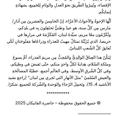
الإقصاء، وتُنِيرُوا الطّريقَ نحوَ العدلِ والوئامِ لِلجَمِيع، بشهادَةِ
إيمانِكُم.
أيُّها الإخوةُ والأخواتُ الأعزّاء، إنّ الخامِسَ والعشرينَ مِن آذارِ/
مارس مِن كلِّ سنة، هو عيدٌ وطنيٌّ تَحتَفِلونَ بِه في بلدِكم،
وتُكَرِّمُون معًا مريم، سيِّدةَ لبنان، المُكَرَّمَةَ في مزارِها في
حريصا، الذي يُزَيِّنُهُ تمثالٌ مهيبٌ للعذراءِ وذِراعَاها مَفتُوحَتانِ لَكَي
تُعانِقَ كلَّ الشّعبِ اللبنانيّ.
لِيَكُنْ هذا العِناقُ الوالِدِيُّ والمُحِبُّ مِن مريمَ العذراء، أمِّ يسوعَ
وملكةِ السّلام، هِدايةً لكلِّ واحدٍ منكم، حتّى تَفيضَ في وطنِكم،
وفي كلِّ الشّرقِ الأوسط، وفي العالَمِ أجمع، عطيّةُ المصالَحَةِ
والعيشِ السّلميّ ”مثلَ الأنهارِ التي تَجري مِن لبنان“ (راجع نشيد
الأناشيد 4، 15)، وتَحمِلَ الرّجاءَ والوَحدةَ والشّركةَ للجميع. شكرًا.
***********
© جميع الحقوق محفوظة – حاضرة الفاتيكان 2025
__________________