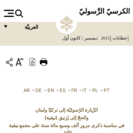
الكرسيّ الرَّسوليّ
العربيَّة
خطابات
2025
ديسمبر / كانون أول
FRANÇAIS
ENGLISH
ITALIANO
PORTUGUÊS
ESPAÑOL
AR
-
DE
-
EN
-
ES
-
FR
-
IT
-
PL
-
PT
DEUTSCH
POLSKI
الزّيارة الرّسوليّة إلى تركيّا ولبنان
والحجّ إلى إزنيق (نيقية)
العربيّة
في مناسبة ذكرى مرور ألف وسبع مائة سنة على مجمع نيقية
中文