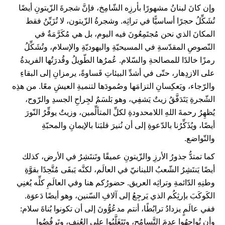
وإن كانَ لبنانُ مشهورًا بأرزِه الشّامِخ، فإنَّ شجرةَ الزّيتونِ أيضًا
تُشَكِّلُ حجرًا أساسيًّا في تراثِه. وشجرةُ الزّيتون، لا تُزَيِّنُ فقط
المكانَ الذي نحن مُجتَمِعُونَ فيه اليوم، بل هي مُكَرَّمَةٌ في
النّصوصِ المقدّسةِ في المسيحيّةِ واليهوديّةِ والإسلام، وتُشَكِّلُ
رمزًا خالدًا للمصالحةِ والسّلام. عُمرُها الطّويلُ وقُدرَتُها الفريدةُ
على الازدِهار، حتّى في أشدِّ البيئاتِ قَساوةً، يرمزانِ إلى البقاءِ
والرّجاء، ويَعكِسانِ التزامَها وصُمودَها لتنميةِ العيشِ معًا. من هذِه
الشّجرةِ يَتَدَفَّقُ زيتٌ يَشفِي، وهو بَلسَمٌ لجِراحِ الجسدِ والرّوح،
يُظهِرُ رحمةَ اللهِ اللامحدودةِ لكلِّ المتألِّمين، وزيتٌ يوفِّرُ النّورَ
أيضًا، ويُذَكِّرُنا بالدّعوةِ إلى أن نُنيرَ قلبَنا بالإيمانِ والمحبّةِ
والتّواضع.
كما تمتدُّ جذورُ الأرزِ والزّيتونِ عميقًا وتَنتَشِرُ في الأرض، كذلك
أيضًا يَنتَشِرُ الشّعبُ اللبنانيّ في العالَم، لكنَّه يَبقَى مُتَّحِدًا بقوَّةِ
وطنِهِ الدّائمةِ وتراثِه العريق. حضورُكم هنا وفي العالَمِ كلِّه يُغنِي
الكَوكَبَ بإرثِكُم الذي يَرجِعُ إلى آلافِ السّنين، وهو أيضًا دَعوَة.
ففي عالَمٍ يزدادُ ترابُطًا، أنتم مدعُوُّونَ إلى أن تكونوا بُناةَ سلام:
وأن تُواجِهُوا عدمَ التَّسامُح، وتَتَغَلَّبُوا على العُنف، وتَرفُضُوا