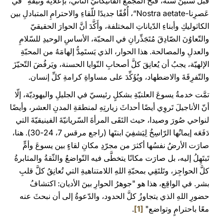
قبلَ ستّينَ سنة، فتحَ المجمعُ الفاتيكانيّ الثّاني، بإعلانِه وثيقةِ ”في
عَصرِنا-Nostra aetate“، أُفُقًا جديدًا للّقاءِ والاحترامِ المتبادلِ بين
الكاثوليكِ وأبناءِ الدّياناتِ المختلفة، وأَكَّدَ أنَّ الحوارَ الحقيقيّ
والتّعاوُنَ الصّادِقَ مُتَجَذِّرانِ في المحبّة، الأساسِ الوحيدِ للسّلامِ
والعدلِ والمصالحة. هذا الحوار، الذي يَستَمِدُّ إلهامَهُ من المحبّةِ
الإلهيّة، يجبُ أن يُعانِقَ كلَّ أصحابِ النّوايا الحسنة، ويَرفُضَ التّحيّزَ
والتّفرِقَةَ والاضطهاد، ويُؤَكِّدَ على مساواةِ كرامةِ كلِّ إنسان.
تمَّت خدمةُ يسوعَ العلنيّةِ بشكلٍ رئيسيّ في الجليلِ واليهوديّة، إلّا
أنّ الأناجيلَ تَروِي أيضًا أحداثَ زيارتِهِ لمنطقةِ المدنِ العشر، وأيضًا
لنواحي صُورَ وصيدا، حيث التَقَى المرأةَ السّريانيّةَ الفينيقيّةَ التي
دَفَعَه إيمانُها الرّاسِخُ لِيَشفِيَ ابنتَها (راجع مرقس 7، 24-30). هنا،
صارَت الأرضُ نفسُها أكثرَ من مجرّدِ مكانِ لقاءٍ بين يسوعَ وأمٍّ
تَبتَهِلُ إليه، بل صارَت مكانًا يتخطَّى فيه التّواضعُ والثّقةُ والمثابرةُ
كلَّ الحواجِز، وتَلتَقِي بمحبّةِ اللهِ اللامتناهيةِ التي تُعانِقُ كلَّ قلبِ
بشر. في الواقِع، هذا هو "جوهرُ الحوارِ بينَ الأديان: اكتشافُ
حضورِ اللهِ الذي يتجاوزُ كلَّ الحدود، والدّعوةُ إلى أن نبحثَ عنه
معًا باحترامٍ وتواضع"
[1]
.