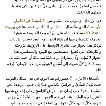
قطّ، بل استمرَّ، جيلًا بعد جيل، ينادي كلَّ الرّاغبينَ لكي يَفتَحوا
قلوبَهم للهِ الحَيّ.
في الإرشادِ الرّسولي بعدَ السّينودس، ”
الكنيسةُ في الشّرقِ
الأوسط
“، الذي وقَّعَه البابا بندكتس السّادس عشر هنا
في بيروتَ
سنة 2012
، شدَّدَ قداسَتُه على أنَّ "طبيعةَ الكنيسةِ ودعوتَها
الجامِعَة تَقتَضِيانِ منها أن تفتحَ الحوارَ مع أعضاءِ سائرِ الدّيانات.
يَرتَكِزُ هذا الحوارُ في الشَّرقِ الأوسطِ على الرّوابِطِ الرّوحيّةِ
والتّاريخيّةِ التي تَجمَعُ المسيحيِّينَ مع اليهودِ والمسلمين. هذا
الحوارُ لا تُملِيه أوّلًا اعتباراتٌ براغماتيّةٌ سياسيّةٌ أو اجتماعيّة، بل
يستندُ، قبلَ كلِّ شيء، إلى أُسّسٍ لاهوتيّةٍ مرتبطةٍ بالإيمان" (رقم
19).
الأصدقاء الأعزّاء، إنَّ حضورَكم هنا اليوم، في هذا المكانِ الفريد،
حيث تَقِفُ المآذنُ وأجراسُ الكنائسِ جنبًا إلى جنب، مرتفعةً نحو
السّماء، يَشهَدُ على إيمانِ هذِه الأرضِ الرّاسخِ وعلى إخلاصِ شعبِها
المَتينِ للإلهِ الواحِد. هنا، في هذِه الأرضِ الحبيبة، لِيَتَّحِدْ كلُّ جَرَسٍ
يُقرَع، وكلُّ آذان، وكلُّ دعوةٍ إلى الصّلاةِ في نشيدٍ واحدٍ وسامٍ،