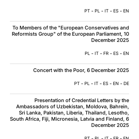
-
-
-
-
PT
PL
IT
ES
EN
To Members of the "European Conservatives and
Reformists Group" of the European Parliament, 10
December 2025
-
-
-
-
PL
IT
FR
ES
EN
Concert with the Poor, 6 December 2025
-
-
-
-
-
PT
PL
IT
ES
EN
DE
Presentation of Credential Letters by the
Ambassadors of Uzbekistan, Moldova, Bahrein,
Sri Lanka, Pakistan, Liberia, Thailand, Lesotho,
South Africa, Fiji, Micronesia, Latvia and Finland, 6
December 2025
-
-
-
-
PT
PL
IT
FR
EN