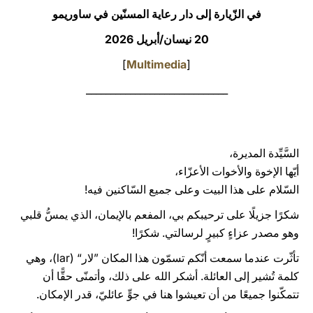
في الزّيارة إلى دار رعاية المسنّين في ساوريمو
LATINE
20 نيسان/أبريل 2026
]
Multimedia
[
_____________________________
السَّيِّدة المديرة،
أيّها الإخوة والأخوات الأعزّاء،
السّلام على هذا البيت وعلى جميع السّاكنين فيه!
شكرًا جزيلًا على ترحيبكم بي، المفعم بالإيمان، الذي يمسُّ قلبي
وهو مصدر عزاءٍ كبيرٍ لرسالتي. شكرًا!
تأثّرت عندما سمعت أنّكم تسمّون هذا المكان ”لار“ (lar)، وهي
كلمة تُشير إلى العائلة. أشكر الله على ذلك، وأتمنّى حقًّا أن
تتمكّنوا جميعًا من أن تعيشوا هنا في جوٍّ عائليّ، قدر الإمكان.