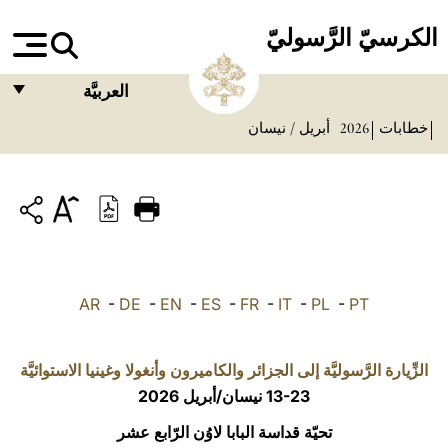
الكرسيّ الرَّسوليّ
العربيَّة
خطابات
2026
أبريل / نيسان
FRANÇAIS
ENGLISH
ITALIANO
PORTUGUÊS
ESPAÑOL
AR
-
DE
-
EN
-
ES
-
FR
-
IT
-
PL
-
PT
DEUTSCH
POLSKI
الزِّيارة الرَّسوليَّة إلى الجزائر والكاميرون وأنغولا وغينيا الاستوائيَّة
13-23 نيسان/أبريل 2026
العربيّة
تحيّة قداسة البابا لاوُن الرّابع عشر
中文