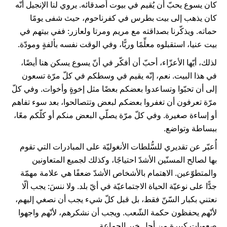
كان يسوع يحبّ أن يُقيم في بيوت أصدقائه. يروي لنا الإنجيل أنّه
كان يذهب إلى بيت بطرس في كفرناحوم، حيث شفى يومًا
حماته. ويذكّرنا بصداقته مع مريم ومرتا ولعازر: ففي بيتهم في
بيت عنيا، استقبلوه معلِّمًا وربًّا، وفي الوقت نفسه بألفةٍ ومودّة.
لذلك، أيّها الأعزّاء، أحبّ أن أفكّر في أنّ يسوع يسكن هنا أيضًا،
في هذا البيت. نعم، إنّه يقيم في وسطكم في كلّ مرّة تسعون
إلى أن تحبّوا وتساعدوا بعضكم بعضًا مثل إخوةٍ وأخوات. وفي كلّ
مرّة تعرفون أن تغفروا بعضكم لبعض وتتصالحوا، بعد سوء تفاهم
أو إساءة صغيرة. وفي كلّ مرّة يصلّي البعض منكم أو كلّكم معًا،
ببساطة وتواضع.
أُعبّر عن تقديري للسُّلطات الأنغوليّة على المبادرات التي تقوم
بها لصالح المسنّين الأشدّ احتياجًا، وكذلك لجميع المتعاونين
والمتطوّعين. الاهتمام بالأشخاص الأشدّ ضعفًا هي علامة مهمّة
جدًّا على نوعيّة الحياة الاجتماعيّة في أيّ بلد. ولا ننسَ: يجب ألّا
نعتني بكبار السّنّ فقط، بل قبل كلّ شيء يجب أن نصغي إليهم،
لأنّهم يحفظون حكمة الشّعب. ويجب أن نشكرهم، لأنّهم واجهوا
صعوبات كبيرة من أجل خير الجماعة.