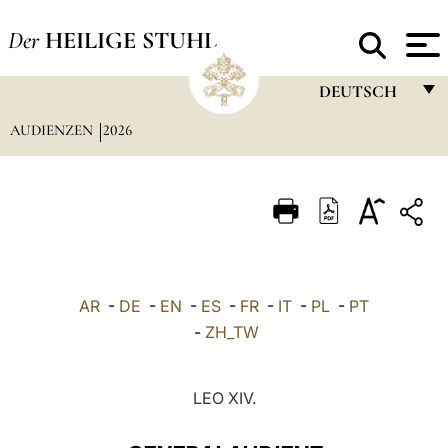
Der
HEILIGE STUHL
DEUTSCH
AUDIENZEN
2026
FRANÇAIS
ENGLISH
ITALIANO
PORTUGUÊS
ESPAÑOL
AR
-
DE
-
EN
-
ES
-
FR
-
IT
-
PL
-
PT
DEUTSCH
-
ZH_TW
POLSKI
LEO XIV.
العربيّة
中文