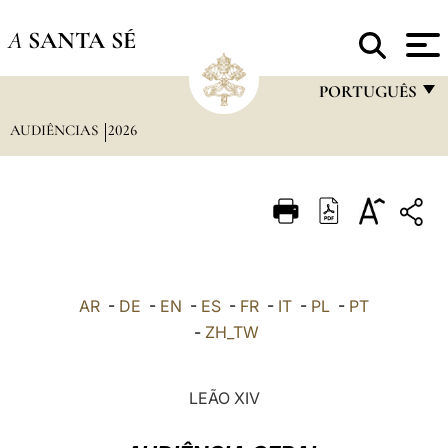
A
SANTA SÉ
PORTUGUÊS
AUDIÊNCIAS
2026
FRANÇAIS
ENGLISH
ITALIANO
PORTUGUÊS
ESPAÑOL
AR
-
DE
-
EN
-
ES
-
FR
-
IT
-
PL
-
PT
DEUTSCH
-
ZH_TW
POLSKI
LEÃO XIV
العربيّة
中文