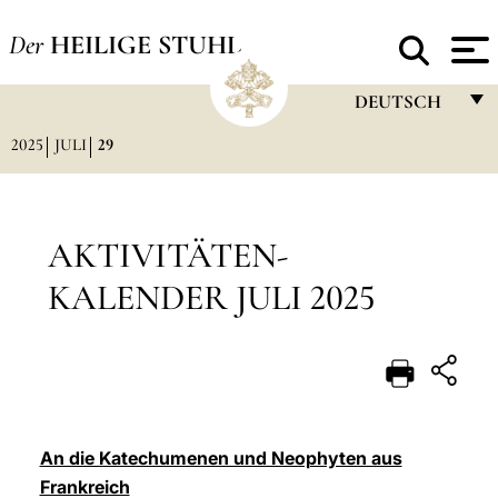
Der
HEILIGE STUHL
DEUTSCH
2025
JULI
29
FRANÇAIS
ENGLISH
ITALIANO
AKTIVITÄTEN-
PORTUGUÊS
KALENDER JULI 2025
ESPAÑOL
DEUTSCH
POLSKI
العربيّة
An die Katechumenen und Neophyten aus
Frankreich
中文