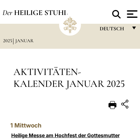
Der
HEILIGE STUHL
DEUTSCH
2025
JANUAR
FRANÇAIS
ENGLISH
ITALIANO
AKTIVITÄTEN-
PORTUGUÊS
KALENDER JANUAR 2025
ESPAÑOL
DEUTSCH
POLSKI
1
Mittwoch
العربيّة
Heilige Messe am Hochfest der Gottesmutter
中文