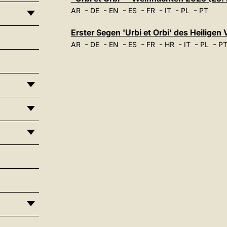
-
-
-
-
-
-
-
AR
DE
EN
ES
FR
IT
PL
PT
Erster Segen 'Urbi et Orbi' des Heiligen 
-
-
-
-
-
-
-
-
AR
DE
EN
ES
FR
HR
IT
PL
P