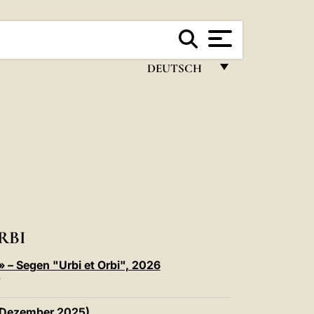
DEUTSCH
FRANÇAIS
ENGLISH
ITALIANO
PORTUGUÊS
ESPAÑOL
DEUTSCH
RBI
POLSKI
 – Segen "Urbi et Orbi", 2026
T
العربيّة
. Dezember 2025)