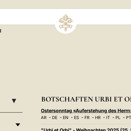
I
BOTSCHAFTEN URBI ET O
▸
Ostersonntag «Auferstehung des Herrn»
-
-
-
-
-
-
-
-
AR
DE
EN
ES
FR
HR
IT
PL
P
"Urbi et Orbi" - Weihnachten 2025 (25