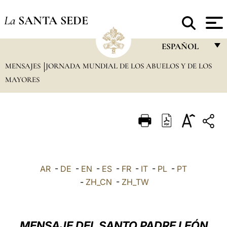
La
SANTA SEDE
ESPAÑOL
MENSAJES
JORNADA MUNDIAL DE LOS ABUELOS Y DE LOS
FRANÇAIS
MAYORES
ENGLISH
ITALIANO
PORTUGUÊS
ESPAÑOL
DEUTSCH
AR
-
DE
-
EN
-
ES
-
FR
-
IT
-
PL
-
PT
-
ZH_CN
-
ZH_TW
POLSKI
العربيّة
MENSAJE DEL SANTO PADRE LEÓN
中文