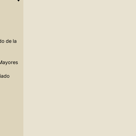
do de la
 Mayores
giado