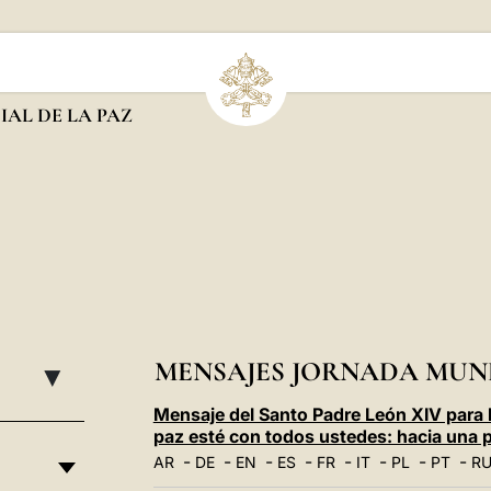
AL DE LA PAZ
MENSAJES JORNADA MUND
▸
Mensaje del Santo Padre León XIV para 
paz esté con todos ustedes: hacia una
-
-
-
-
-
-
-
-
AR
DE
EN
ES
FR
IT
PL
PT
R