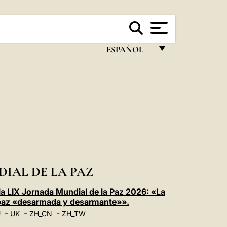
ESPAÑOL
FRANÇAIS
ENGLISH
ITALIANO
PORTUGUÊS
ESPAÑOL
DEUTSCH
IAL DE LA PAZ
POLSKI
la LIX Jornada Mundial de la Paz 2026: «La
 paz «desarmada y desarmante»».
العربيّة
-
-
-
U
UK
ZH_CN
ZH_TW