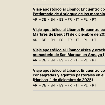
Viaje apostólico al Líbano: Encuentro co
Patriarcado de Antioquía de los maronit
-
-
-
-
-
-
-
AR
DE
EN
ES
FR
IT
PL
PT
Viaje apostólico al Líbano: Encuentro ec
Mártires de Beirut (1 de diciembre de 20
-
-
-
-
-
-
-
AR
DE
EN
ES
FR
IT
PL
PT
Viaje apostólico al Líbano: visita y ora
monasterio de San Maroun en Annaya (1
-
-
-
-
-
-
-
AR
DE
EN
ES
FR
IT
PL
PT
Viaje apostólico al Líbano: Encuentro c
consagradas y agentes pastorales en el
(Harissa, 1 de diciembre de 2025)
-
-
-
-
-
-
-
AR
DE
EN
ES
FR
IT
PL
PT