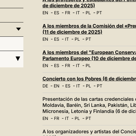
de diciembre de 2025)
-
-
-
-
-
EN
ES
FR
IT
PL
PT
A los miembros de la Comisión del «Pr
(11 de diciembre de 2025)
-
-
-
-
EN
ES
IT
PL
PT
A los miembros del "European Conserva
Parlamento Europeo (10 de diciembre d
-
-
-
-
EN
ES
FR
IT
PL
Concierto con los Pobres (6 de diciemb
-
-
-
-
-
DE
EN
ES
IT
PL
PT
Presentación de las cartas credenciales
Moldavia, Baréin, Sri Lanka, Pakistán, Lib
Micronesia, Letonia y Finlandia (6 de di
-
-
-
-
EN
FR
IT
PL
PT
A los organizadores y artistas del Conci