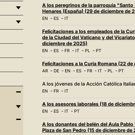
A los peregrinos de la parroquia "Santo
Henares (España) (29 de diciembre de 
-
-
EN
ES
IT
Felicitaciones a los empleados de la Cu
de la Ciudad del Vaticano y del Vicariat
diciembre de 2025)
-
-
-
-
-
EN
ES
FR
IT
PL
PT
Felicitaciones a la Curia Romana (22 de
-
-
-
-
-
-
-
AR
DE
EN
ES
FR
IT
PL
PT
A los jóvenes de la Acción Católica Itali
-
-
EN
FR
IT
A los asesores laborales (18 de diciemb
-
-
-
EN
ES
IT
PT
A los donantes del belén del Aula Pablo V
Plaza de San Pedro (15 de diciembre de