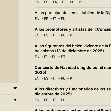
-
-
-
-
-
EN
ES
FR
IT
PL
PT
A los participantes en el Jubileo de la D
-
-
-
EN
FR
IT
PL
A los promotores y artistas del «Concie
-
-
-
-
EN
ES
IT
PL
PT
A los figurantes del belén viviente de la 
belenistas (13 de diciembre de 2025)
-
-
-
EN
IT
PL
PT
Concierto de Navidad dirigido por el ma
2025)
-
-
-
-
EN
ES
IT
PL
PT
A los directivos y funcionarios de los ser
diciembre de 2025)
-
-
-
EN
ES
IT
PL
A los profesores y estudiantes del Pontif