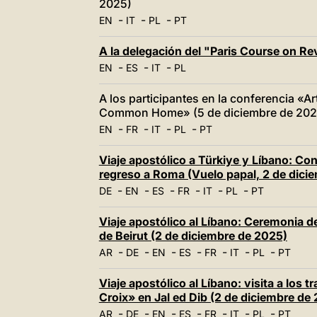
2025)
-
-
-
EN
IT
PL
PT
A la delegación del "Paris Course on Re
-
-
-
EN
ES
IT
PL
A los participantes en la conferencia «Art
Common Home» (5 de diciembre de 202
-
-
-
-
EN
FR
IT
PL
PT
Viaje apostólico a Türkiye y Líbano: Co
regreso a Roma (Vuelo papal, 2 de dici
-
-
-
-
-
-
DE
EN
ES
FR
IT
PL
PT
Viaje apostólico al Líbano: Ceremonia d
de Beirut (2 de diciembre de 2025)
-
-
-
-
-
-
-
AR
DE
EN
ES
FR
IT
PL
PT
Viaje apostólico al Líbano: visita a los 
Croix» en Jal ed Dib (2 de diciembre de
-
-
-
-
-
-
-
AR
DE
EN
ES
FR
IT
PL
PT