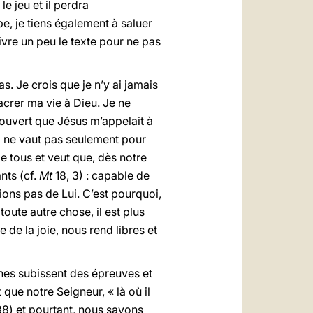
le jeu et il perdra
e, je tiens également à saluer
uivre un peu le texte pour ne pas
s. Je crois que je n’y ai jamais
acrer ma vie à Dieu. Je ne
couvert que Jésus m’appelait à
la ne vaut pas seulement pour
e tous et veut que, dès notre
nts (cf.
Mt
18, 3) : capable de
ions pas de Lui. C’est pourquoi,
oute autre chose, il est plus
 de la joie, nous rend libres et
onnes subissent des épreuves et
que notre Seigneur, « là où il
38) et pourtant, nous savons