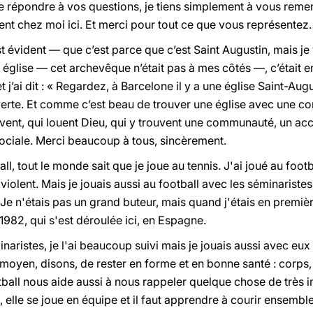
 de répondre à vos questions, je tiens simplement à vous remer
nt chez moi ici. Et merci pour tout ce que vous représentez.
 évident — que c’est parce que c’est Saint Augustin, mais je
e église — cet archevêque n’était pas à mes côtés —, c’était e
j’ai dit : « Regardez, à Barcelone il y a une église Saint-Augusti
uverte. Et comme c’est beau de trouver une église avec une 
vent, qui louent Dieu, qui y trouvent une communauté, un accu
sociale. Merci beaucoup à tous, sincèrement.
all, tout le monde sait que je joue au tennis. J'ai joué au foot
violent. Mais je jouais aussi au football avec les séminaristes 
 Je n'étais pas un grand buteur, mais quand j'étais en premi
82, qui s'est déroulée ici, en Espagne.
naristes, je l'ai beaucoup suivi mais je jouais aussi avec eux 
e moyen, disons, de rester en forme et en bonne santé : corps,
otball nous aide aussi à nous rappeler quelque chose de très i
 elle se joue en équipe et il faut apprendre à courir ensemble.