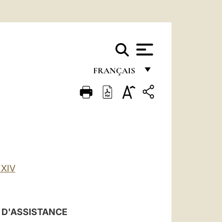
FRANÇAIS
FRANÇAIS
ENGLISH
ITALIANO
PORTUGUÊS
ESPAÑOL
XIV
DEUTSCH
POLSKI
 D'ASSISTANCE