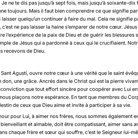
 « Je ne te dis pas jusqu’à sept fois, mais jusqu’à soixante-dix f
onne toujours. Mais il faut bien comprendre ce que signifie pa
ni laisser quelqu’un continuer à faire du mal. Cela ne signifie
er, c’est ne pas laisser la haine s’emparer de notre cœur. Jé
ire l’expérience de la paix de Dieu et de guérir les blessures 
ple de Jésus qui a pardonné à ceux qui le crucifiaient. Notr
us recevons de Dieu.
e de Sant Agustí, ouvre notre cœur à une vérité que le saint é
un don, une grâce. Ancrés dans le Christ qui est la pierre viva
la conviction que tout effort sincère pour coopérer avec Lui e
ui nous plaçons notre espérance. En tant que membres du Cor
stin de ceux que Dieu aime et invite à participer à sa vie.
mour pour Lui, à aimer nos frères, nous sommes également en
e bienveillant et aimable, doit être compatissant, aimer sans 
ans chaque frère et sœur qui souffre, c’est le Seigneur lui-m