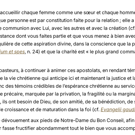
à accueillir chaque femme comme une sœur et chaque homme
 personne est par constitution faite pour la relation ; elle 
e communion avec Lui, avec les autres et avec la création (cf
sistance dont vous faites partie et que vous menez à bien ave
ulière de cette aspiration divine, dans la conscience que la
um et spes
, n. 24) et que la charité est « le plus grand com
pasteurs, à continuer à animer ces apostolats, en rendant tém
a vie chrétienne qui anticipe ici et maintenant la justice et 
 des témoins crédibles de l’espérance chrétienne au service
 précaire, marquée par la privation, la fragilité ou la margina
, ils ont besoin de Dieu, de son amitié, de sa bénédiction, de
e croissance et de maturation dans la foi (cf.
Evangelii gau
re dévouement aux pieds de Notre-Dame du Bon Conseil, afin
 fasse fructifier abondamment tout le bien que vous accomp