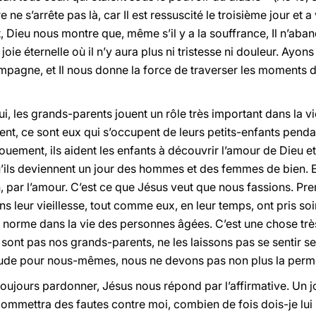
ire ne s’arrête pas là, car Il est ressuscité le troisième jour et a
t, Dieu nous montre que, même s’il y a la souffrance, Il n’ab
 joie éternelle où il n’y aura plus ni tristesse ni douleur. Ayo
ompagne, et Il nous donne la force de traverser les moments 
, les grands-parents jouent un rôle très important dans la vie
ent, ce sont eux qui s’occupent de leurs petits-enfants penda
ouement, ils aident les enfants à découvrir l’amour de Dieu et
qu’ils deviennent un jour des hommes et des femmes de bien
, par l’amour. C’est ce que Jésus veut que nous fassions. Pr
 leur vieillesse, tout comme eux, en leur temps, ont pris soi
a norme dans la vie des personnes âgées. C’est une chose très
 sont pas nos grands-parents, ne les laissons pas se sentir se
tude pour nous-mêmes, nous ne devons pas non plus la permet
oujours pardonner, Jésus nous répond par l’affirmative. Un jo
commettra des fautes contre moi, combien de fois dois-je lui