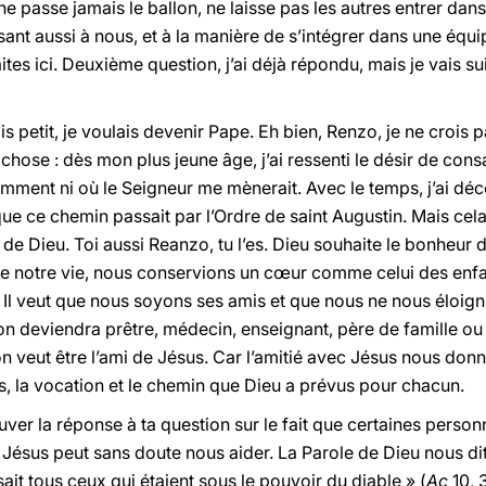
ne passe jamais le ballon, ne laisse pas les autres entrer dans 
nt aussi à nous, et à la manière de s’intégrer dans une équip
faites ici. Deuxième question, j’ai déjà répondu, mais je vais s
 petit, je voulais devenir Pape. Eh bien, Renzo, je ne crois pa
chose : dès mon plus jeune âge, j’ai ressenti le désir de cons
omment ni où le Seigneur me mènerait. Avec le temps, j’ai dé
t que ce chemin passait par l’Ordre de saint Augustin. Mais ce
de Dieu. Toi aussi Reanzo, tu l’es. Dieu souhaite le bonheur d
 de notre vie, nous conservions un cœur comme celui des enfa
. Il veut que nous soyons ses amis et que nous ne nous éloign
on deviendra prêtre, médecin, enseignant, père de famille ou t
n veut être l’ami de Jésus. Car l’amitié avec Jésus nous donne
s, la vocation et le chemin que Dieu a prévus pour chacun.
rouver la réponse à ta question sur le fait que certaines pers
 Jésus peut sans doute nous aider. La Parole de Dieu nous dit 
ssait tous ceux qui étaient sous le pouvoir du diable » (
Ac
10, 