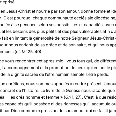
 méprisé.
en Jésus-Christ et nourrie par son amour, donne forme et iden
. C’est pourquoi chaque communauté ecclésiale diocésaine, 
ppelée à se pencher, selon ses possibilités et capacités, avec 
et les besoins des plus petits et des plus vulnérables afin d’
le fait en imitant la générosité de notre Seigneur Jésus-Chris
e pour nous enrichir de sa grâce et de son salut, et qui nous ap
démunis (cf.
Mt
25, 40).
 de vous rencontrer cet après-midi, vous tous qui, de différ
, l’accompagnement et la promotion de ceux qui en ont le pl
de la dignité sacrée de l’être humain semble s’être perdu.
nt que chrétiens, nous sommes appelés à rendre présent l’am
concret de l’histoire. Le livre de la Genèse nous raconte qu
réa, il les créa homme et femme » (
Gn
1, 27). C’est là que rési
s capacités qu’il possède ni des richesses qu’il accumule ou 
ait par Dieu comme expression de son amour qui ne faillit jam