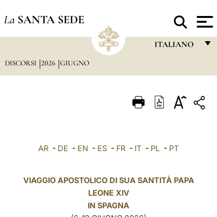
La
SANTA SEDE
ITALIANO
DISCORSI
2026
GIUGNO
FRANÇAIS
ENGLISH
ITALIANO
PORTUGUÊS
ESPAÑOL
AR
-
DE
-
EN
-
ES
-
FR
-
IT
-
PL
-
PT
DEUTSCH
POLSKI
VIAGGIO APOSTOLICO DI SUA SANTITÀ PAPA
LEONE XIV
العربيّة
IN
SPAGNA
中文