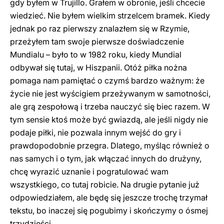
gdy byłem w Trujillo. Grałem w obronie, jeśli chcecie
wiedzieć. Nie byłem wielkim strzelcem bramek. Kiedy
jednak po raz pierwszy znalazłem się w Rzymie,
przeżyłem tam swoje pierwsze doświadczenie
Mundialu – było to w 1982 roku, kiedy Mundial
odbywał się tutaj, w Hiszpanii. Otóż piłka nożna
pomaga nam pamiętać o czymś bardzo ważnym: że
życie nie jest wyścigiem przeżywanym w samotności,
ale grą zespołową i trzeba nauczyć się biec razem. W
tym sensie ktoś może być gwiazdą, ale jeśli nigdy nie
podaje piłki, nie pozwala innym wejść do gry i
prawdopodobnie przegra. Dlatego, myśląc również o
nas samych i o tym, jak włączać innych do drużyny,
chcę wyrazić uznanie i pogratulować wam
wszystkiego, co tutaj robicie. Na drugie pytanie już
odpowiedziałem, ale będę się jeszcze trochę trzymał
tekstu, bo inaczej się pogubimy i skończymy o ósmej
trzydzieści.