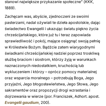
stanowi największe przykazanie społeczne” (
KKK
,
1889).
Zachęcam was, abyście, zjednoczeni ze swoimi
pasterzami, nadal ożywiali te dzieła apostolskie, dając
świadectwo Ewangelii i ukazując światu piękno życia
chrześcijańskiego, które już tu i teraz zapowiada
sprawiedliwość i pokój, mające osiągnąć swoją pełnię
w Królestwie Bożym. Bądźcie zatem wiarygodnymi
świadkami chrześcijańskiej nadziei poprzez troskliwą
służbę braciom i siostrom, którzy żyją w warunkach
naznaczonych niedostatkiem, kruchością lub
wykluczeniem i którzy – oprócz pomocy materialnej
oraz wsparcia moralnego – potrzebują Boga, Jego
przyjaźni, Jego błogosławieństwa, Jego Słowa, Jego
sakramentów oraz propozycji drogi wzrastania i
dojrzewania w wierze (por. Franciszek, Adhort. apost.
Evangelii gaudium
, 200).