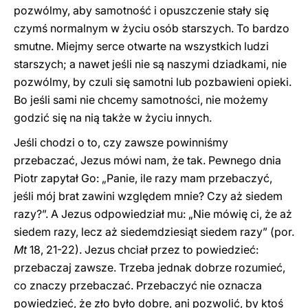
pozwólmy, aby samotność i opuszczenie stały się
czymś normalnym w życiu osób starszych. To bardzo
smutne. Miejmy serce otwarte na wszystkich ludzi
starszych; a nawet jeśli nie są naszymi dziadkami, nie
pozwólmy, by czuli się samotni lub pozbawieni opieki.
Bo jeśli sami nie chcemy samotności, nie możemy
godzić się na nią także w życiu innych.
Jeśli chodzi o to, czy zawsze powinniśmy
przebaczać, Jezus mówi nam, że tak. Pewnego dnia
Piotr zapytał Go: „Panie, ile razy mam przebaczyć,
jeśli mój brat zawini względem mnie? Czy aż siedem
razy?”. A Jezus odpowiedział mu: „Nie mówię ci, że aż
siedem razy, lecz aż siedemdziesiąt siedem razy” (por.
Mt
18, 21-22). Jezus chciał przez to powiedzieć:
przebaczaj zawsze. Trzeba jednak dobrze rozumieć,
co znaczy przebaczać. Przebaczyć nie oznacza
powiedzieć, że zło było dobre, ani pozwolić, by ktoś