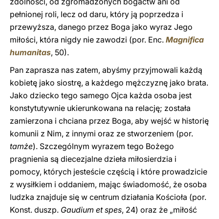
zdolności, od zgromadzonych bogactw ani od
pełnionej roli, lecz od daru, który ją poprzedza i
przewyższa, danego przez Boga jako wyraz Jego
miłości, która nigdy nie zawodzi (por. Enc.
Magnifica
humanitas
, 50).
Pan zaprasza nas zatem, abyśmy przyjmowali każdą
kobietę jako siostrę, a każdego mężczyznę jako brata.
Jako dziecko tego samego Ojca każda osoba jest
konstytutywnie ukierunkowana na relację; została
zamierzona i chciana przez Boga, aby wejść w historię
komunii z Nim, z innymi oraz ze stworzeniem (por.
tamże
). Szczególnym wyrazem tego Bożego
pragnienia są diecezjalne dzieła miłosierdzia i
pomocy, których jesteście częścią i które prowadzicie
z wysiłkiem i oddaniem, mając świadomość, że osoba
ludzka znajduje się w centrum działania Kościoła (por.
Konst. duszp.
Gaudium et spes
, 24) oraz że „miłość