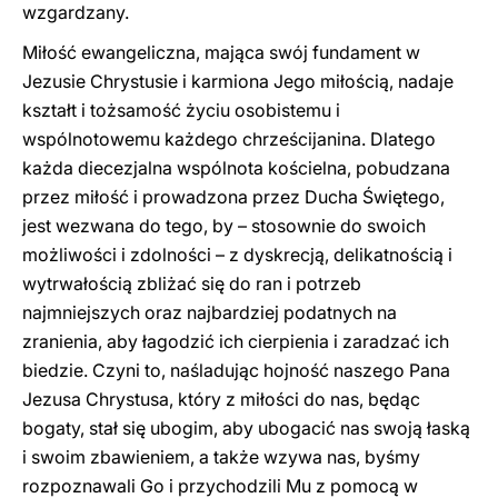
wzgardzany.
Miłość ewangeliczna, mająca swój fundament w
Jezusie Chrystusie i karmiona Jego miłością, nadaje
kształt i tożsamość życiu osobistemu i
wspólnotowemu każdego chrześcijanina. Dlatego
każda diecezjalna wspólnota kościelna, pobudzana
przez miłość i prowadzona przez Ducha Świętego,
jest wezwana do tego, by – stosownie do swoich
możliwości i zdolności – z dyskrecją, delikatnością i
wytrwałością zbliżać się do ran i potrzeb
najmniejszych oraz najbardziej podatnych na
zranienia, aby łagodzić ich cierpienia i zaradzać ich
biedzie. Czyni to, naśladując hojność naszego Pana
Jezusa Chrystusa, który z miłości do nas, będąc
bogaty, stał się ubogim, aby ubogacić nas swoją łaską
i swoim zbawieniem, a także wzywa nas, byśmy
rozpoznawali Go i przychodzili Mu z pomocą w