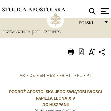
STOLICA APOSTOLSKA
POLSKI
PRZEMÓWIENIA
2026
CZERWIEC
FRANÇAIS
ENGLISH
ITALIANO
PORTUGUÊS
ESPAÑOL
AR
-
DE
-
EN
-
ES
-
FR
-
IT
-
PL
-
PT
DEUTSCH
POLSKI
PODRÓŻ APOSTOLSKA JEGO ŚWIĄTOBLIWOŚCI
PAPIEŻA LEONA XIV
العربيّة
DO HISZPANII
中文