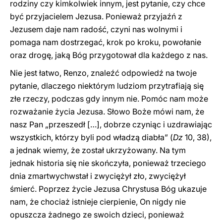
rodziny czy kimkolwiek innym, jest pytanie, czy chce
być przyjacielem Jezusa. Ponieważ przyjaźń z
Jezusem daje nam radość, czyni nas wolnymi i
pomaga nam dostrzegać, krok po kroku, powołanie
oraz drogę, jaką Bóg przygotował dla każdego z nas.
Nie jest łatwo, Renzo, znaleźć odpowiedź na twoje
pytanie, dlaczego niektórym ludziom przytrafiają się
złe rzeczy, podczas gdy innym nie. Pomóc nam może
rozważanie życia Jezusa. Słowo Boże mówi nam, że
nasz Pan „przeszedł […], dobrze czyniąc i uzdrawiając
wszystkich, którzy byli pod władzą diabła” (
Dz
10, 38),
a jednak wiemy, że został ukrzyżowany. Na tym
jednak historia się nie skończyła, ponieważ trzeciego
dnia zmartwychwstał i zwyciężył zło, zwyciężył
śmierć. Poprzez życie Jezusa Chrystusa Bóg ukazuje
nam, że chociaż istnieje cierpienie, On nigdy nie
opuszcza żadnego ze swoich dzieci, ponieważ