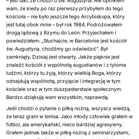
– jest taki, że chodzi o św. Augustyna. Ale opowiem
wam, że kiedy po raz pierwszy przybyłem do tego
kościoła – nie było jeszcze tego Arcybiskupa, który
jest tutaj obok mnie – był rok 1984. Podróżowałem
drogą lądową z Rzymu do León. Przyjechałem i
powiedziałem: „Słuchajcie, w Barcelonie jest kościół
św. Augustyna, chodźmy go odwiedzić”. Był
zamknięty. Dzisiaj jest otwarty. Jakże pięknie jest
znaleźć kościół z wspólnotą augustianów i z tyloma
ludźmi, którzy tu żyją, którzy wielbią Boga, którzy
odnajdują wspólnotę, przyjęcie i integrację w tym
kościele oraz w tym duszpasterstwie społecznym.
Bardzo dziękuję wam wszystkim, naprawdę.
Jeśli chodzi o pytanie o piłkę nożną, wszyscy wiedzą,
że teraz gram w tenisa. Jako młody człowiek grałem w
futbol, ale amerykański, nieco bardziej agresywny.
Grałem jednak także w piłkę nożną z seminarzystami,