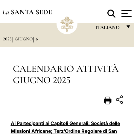
La
SANTA SEDE
ITALIANO
2025
GIUGNO
6
FRANÇAIS
ENGLISH
ITALIANO
CALENDARIO ATTIVITÀ
PORTUGUÊS
GIUGNO 2025
ESPAÑOL
DEUTSCH
POLSKI
العربيّة
Ai Partecipanti ai Capitoli Generali: Società delle
Missioni Africane; Terz’Ordine Regolare di San
中文