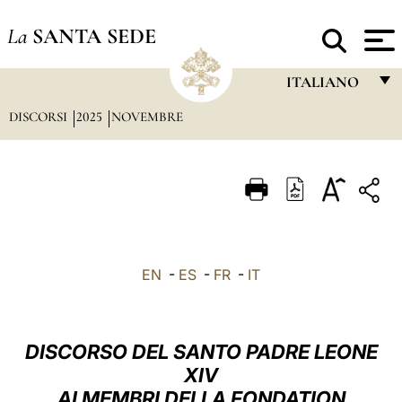
La
SANTA SEDE
ITALIANO
DISCORSI
2025
NOVEMBRE
FRANÇAIS
ENGLISH
ITALIANO
PORTUGUÊS
ESPAÑOL
EN
-
ES
-
FR
-
IT
DEUTSCH
POLSKI
DISCORSO DEL SANTO PADRE LEONE
العربيّة
XIV
AI MEMBRI DELLA FONDATION
中文