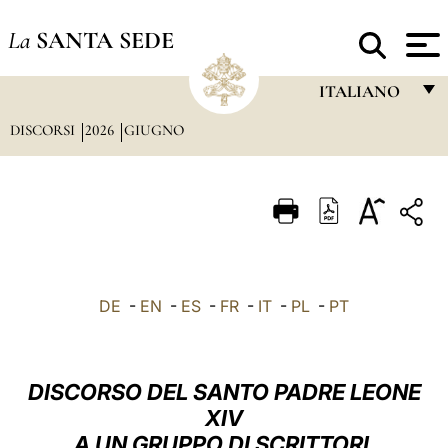
La
SANTA SEDE
ITALIANO
DISCORSI
2026
GIUGNO
FRANÇAIS
ENGLISH
ITALIANO
PORTUGUÊS
ESPAÑOL
DE
-
EN
-
ES
-
FR
-
IT
-
PL
-
PT
DEUTSCH
POLSKI
DISCORSO DEL SANTO PADRE LEONE
العربيّة
XIV
A UN GRUPPO DI SCRITTORI
中文