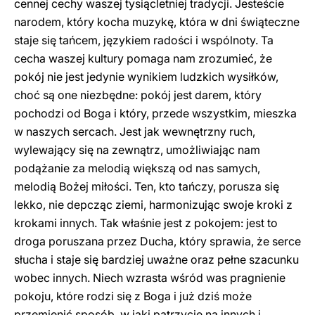
cennej cechy waszej tysiącletniej tradycji. Jesteście
narodem, który kocha muzykę, która w dni świąteczne
staje się tańcem, językiem radości i wspólnoty. Ta
cecha waszej kultury pomaga nam zrozumieć, że
pokój nie jest jedynie wynikiem ludzkich wysiłków,
choć są one niezbędne: pokój jest darem, który
pochodzi od Boga i który, przede wszystkim, mieszka
w naszych sercach. Jest jak wewnętrzny ruch,
wylewający się na zewnątrz, umożliwiając nam
podążanie za melodią większą od nas samych,
melodią Bożej miłości. Ten, kto tańczy, porusza się
lekko, nie depcząc ziemi, harmonizując swoje kroki z
krokami innych. Tak właśnie jest z pokojem: jest to
droga poruszana przez Ducha, który sprawia, że serce
słucha i staje się bardziej uważne oraz pełne szacunku
wobec innych. Niech wzrasta wśród was pragnienie
pokoju, które rodzi się z Boga i już dziś może
przemienić sposób, w jaki patrzycie na innych i