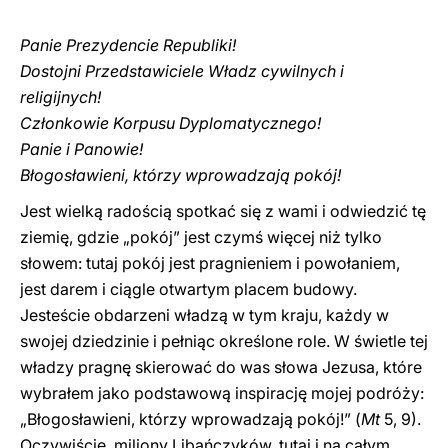
Panie Prezydencie Republiki!
Dostojni Przedstawiciele Władz cywilnych i
religijnych!
Członkowie Korpusu Dyplomatycznego!
Panie i Panowie!
Błogosławieni, którzy wprowadzają pokój!
Jest wielką radością spotkać się z wami i odwiedzić tę
ziemię, gdzie „pokój” jest czymś więcej niż tylko
słowem: tutaj pokój jest pragnieniem i powołaniem,
jest darem i ciągle otwartym placem budowy.
Jesteście obdarzeni władzą w tym kraju, każdy w
swojej dziedzinie i pełniąc określone role. W świetle tej
władzy pragnę skierować do was słowa Jezusa, które
wybrałem jako podstawową inspirację mojej podróży:
„Błogosławieni, którzy wprowadzają pokój!” (
Mt
5, 9).
Oczywiście, miliony Libańczyków, tutaj i na całym