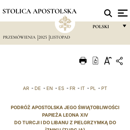
STOLICA APOSTOLSKA
POLSKI
PRZEMÓWIENIA
2025
LISTOPAD
FRANÇAIS
ENGLISH
ITALIANO
PORTUGUÊS
ESPAÑOL
AR
-
DE
-
EN
-
ES
-
FR
-
IT
-
PL
-
PT
DEUTSCH
POLSKI
PODRÓŻ APOSTOLSKA JEGO ŚWIĄTOBLIWOŚCI
PAPIEŻA LEONA XIV
العربيّة
DO TURCJI I DO LIBANU Z PIELGRZYMKĄ DO
中文