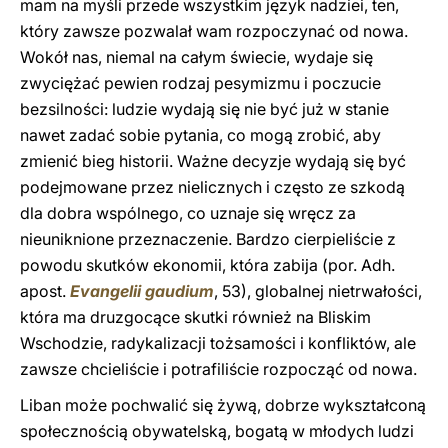
mam na myśli przede wszystkim język nadziei, ten,
który zawsze pozwalał wam rozpoczynać od nowa.
Wokół nas, niemal na całym świecie, wydaje się
zwyciężać pewien rodzaj pesymizmu i poczucie
bezsilności: ludzie wydają się nie być już w stanie
nawet zadać sobie pytania, co mogą zrobić, aby
zmienić bieg historii. Ważne decyzje wydają się być
podejmowane przez nielicznych i często ze szkodą
dla dobra wspólnego, co uznaje się wręcz za
nieuniknione przeznaczenie. Bardzo cierpieliście z
powodu skutków ekonomii, która zabija (por. Adh.
apost.
Evangelii gaudium
, 53), globalnej nietrwałości,
która ma druzgocące skutki również na Bliskim
Wschodzie, radykalizacji tożsamości i konfliktów, ale
zawsze chcieliście i potrafiliście rozpocząć od nowa.
Liban może pochwalić się żywą, dobrze wykształconą
społecznością obywatelską, bogatą w młodych ludzi