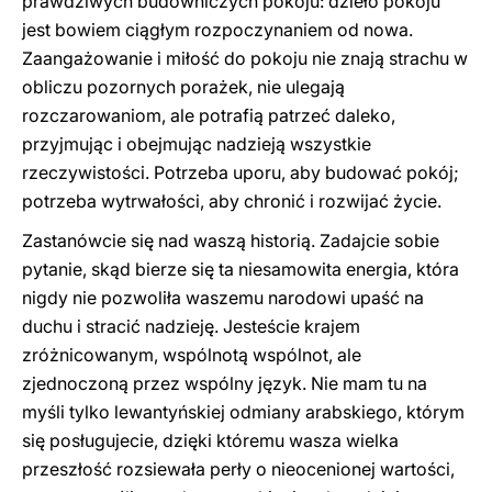
prawdziwych budowniczych pokoju: dzieło pokoju
jest bowiem ciągłym rozpoczynaniem od nowa.
Zaangażowanie i miłość do pokoju nie znają strachu w
obliczu pozornych porażek, nie ulegają
rozczarowaniom, ale potrafią patrzeć daleko,
przyjmując i obejmując nadzieją wszystkie
rzeczywistości. Potrzeba uporu, aby budować pokój;
potrzeba wytrwałości, aby chronić i rozwijać życie.
Zastanówcie się nad waszą historią. Zadajcie sobie
pytanie, skąd bierze się ta niesamowita energia, która
nigdy nie pozwoliła waszemu narodowi upaść na
duchu i stracić nadzieję. Jesteście krajem
zróżnicowanym, wspólnotą wspólnot, ale
zjednoczoną przez wspólny język. Nie mam tu na
myśli tylko lewantyńskiej odmiany arabskiego, którym
się posługujecie, dzięki któremu wasza wielka
przeszłość rozsiewała perły o nieocenionej wartości,