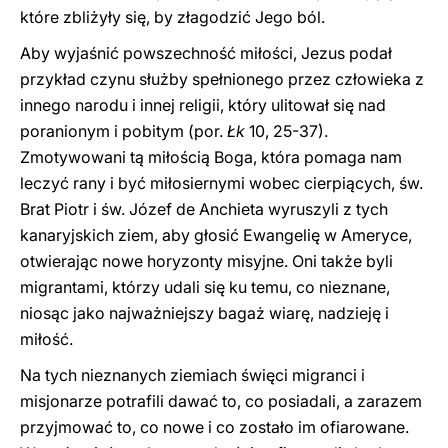
które zbliżyły się, by złagodzić Jego ból.
Aby wyjaśnić powszechność miłości, Jezus podał
przykład czynu służby spełnionego przez człowieka z
innego narodu i innej religii, który ulitował się nad
poranionym i pobitym (por.
Łk
10, 25-37).
Zmotywowani tą miłością Boga, która pomaga nam
leczyć rany i być miłosiernymi wobec cierpiących, św.
Brat Piotr i św. Józef de Anchieta wyruszyli z tych
kanaryjskich ziem, aby głosić Ewangelię w Ameryce,
otwierając nowe horyzonty misyjne. Oni także byli
migrantami, którzy udali się ku temu, co nieznane,
niosąc jako najważniejszy bagaż wiarę, nadzieję i
miłość.
Na tych nieznanych ziemiach święci migranci i
misjonarze potrafili dawać to, co posiadali, a zarazem
przyjmować to, co nowe i co zostało im ofiarowane.