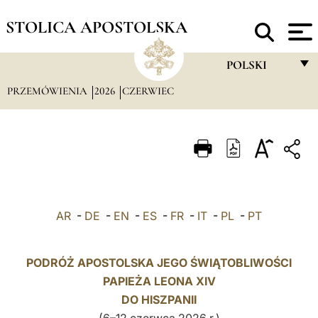
STOLICA APOSTOLSKA
POLSKI
PRZEMÓWIENIA
2026
CZERWIEC
FRANÇAIS
ENGLISH
ITALIANO
PORTUGUÊS
ESPAÑOL
AR
-
DE
-
EN
-
ES
-
FR
-
IT
-
PL
-
PT
DEUTSCH
POLSKI
PODRÓŻ APOSTOLSKA JEGO ŚWIĄTOBLIWOŚCI
PAPIEŻA LEONA XIV
العربيّة
DO HISZPANII
中文