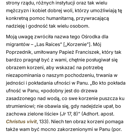
strony rządu, różnych instytucji oraz tak wielu
mężczyzn i kobiet dobrej woli, którzy umożliwiają tę
konkretną pomoc humanitarną, przywracającą
nadzieję i godność tak wielu osobom.
Moją uwagę zwróciła nazwa tego Ośrodka dla
migrantów – „Las Raíces” [„Korzenie”]. Mój
Poprzednik, umiłowany Papież Franciszek, który tak
bardzo pragnął być z wami, chętnie posługiwał się
obrazem korzeni, aby wskazać na potrzebę
niezapominania o naszym pochodzeniu, trwania w
jedności i pokładania ufności w Panu. „Bo kto pokłada
ufność w Panu, «podobny jest do drzewa
zasadzonego nad wodą, co swe korzenie puszcza ku
strumieniowi; nie obawia się, gdy nadejdzie upał, bo
zachowa zielone liście» (
Jr
17, 8)” (Adhort. apost.
Christus vivit
, 133). Niech ten obraz korzeni pomaga
także wam być mocno zakorzenionymi w Panu (por.