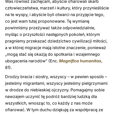
Was również zachęcam, abyście ofiarowali skarb
człowieczeństwa, marzeń i kultury, który przynieśliście
na te wyspy, i abyście byli otwarci na przyjęcie tego,
co jest wam tutaj proponowane. Tę wymianę
powinniśmy przeżywać także odpowiedzialnie,
myśląc o przyszłości następnych pokoleń, którym
pragniemy przekazać dziedzictwo cywilizacji miłości,
a w której migracje mają istotne znaczenie, ponieważ
„mogą stać się okazją do spotkania i wzajemnego
ubogacenia narodów” (Enc.
Magnifica humanitas
,
81).
Drodzy bracia i siostry, wszyscy – w pewien sposób –
jesteśmy migrantami, wszyscy jesteśmy pielgrzymami
w drodze do niebieskiej ojczyzny. Pomagajmy sobie
nawzajem uczynić tę podróż bardziej ludzką dla
wszystkich, wnosząc to, co każdy z nas może
ofiarować. W tym duchu dziękuję za współpracę ze