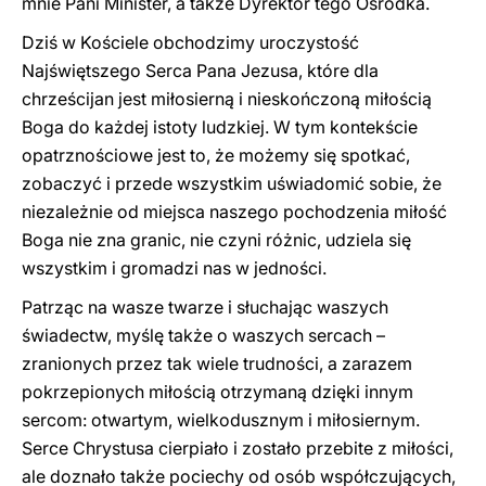
mnie Pani Minister, a także Dyrektor tego Ośrodka.
Dziś w Kościele obchodzimy uroczystość
Najświętszego Serca Pana Jezusa, które dla
chrześcijan jest miłosierną i nieskończoną miłością
Boga do każdej istoty ludzkiej. W tym kontekście
opatrznościowe jest to, że możemy się spotkać,
zobaczyć i przede wszystkim uświadomić sobie, że
niezależnie od miejsca naszego pochodzenia miłość
Boga nie zna granic, nie czyni różnic, udziela się
wszystkim i gromadzi nas w jedności.
Patrząc na wasze twarze i słuchając waszych
świadectw, myślę także o waszych sercach –
zranionych przez tak wiele trudności, a zarazem
pokrzepionych miłością otrzymaną dzięki innym
sercom: otwartym, wielkodusznym i miłosiernym.
Serce Chrystusa cierpiało i zostało przebite z miłości,
ale doznało także pociechy od osób współczujących,