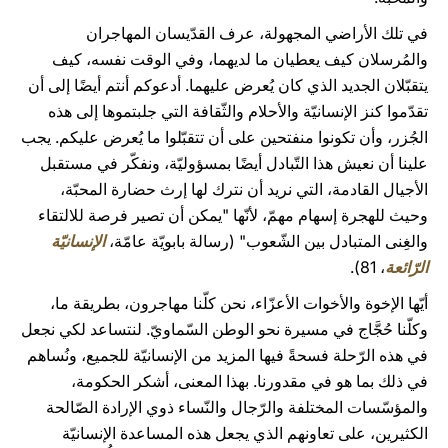
في تلك الأراضي المجهولة، عرف القدّيسان المهاجران
والمُرسلان كيف يعطيان ما لديهما، وفي الوقت نفسه، كيف
يتقبّلان الجديد الذي كان يُعرض عليهما. أدعوكم أنتم أيضًا إلى أن
تقدّموا كنز الإنسانيّة والأحلام والثّقافة التي جلبتموها إلى هذه
الجُزر، وأن تكونوا منفتحين على أن تتقبّلوا ما يُعرض عليكم. يجب
علينا أن نعيش هذا التّبادل أيضًا بمسؤوليّة، ونفكّر في مستقبل
الأجيال القادمة، التي نريد أن نترك لها إرث حضارة المحبّة،
وحيث للهجرة إسهام مهمّ، لأنّها "يمكن أن تصير فرصة للالتقاء
والغِنى المتبادل بين الشّعوب" (رسالة بابويّة عامّة،
الإنسانيّة
الرّائعة
، 81).
أيّها الإخوة والأخوات الأعزّاء، نحن كلّنا مهاجرون، بطريقة ما،
وكلّنا حُجَّاج في مسيرة نحو الوطن السّماويّ. لنتساعد لكي نجعل
في هذه الرّحلة فسحةً فيها المزيد من الإنسانيّة للجميع، ونُساهم
في ذلك بما هو في مقدورنا. بهذا المعنى، أشكر الحكومة،
والمؤسّسات المختلفة والرّجال والنّساء ذوي الإرادة الصّالحة
الكثيرين، على تعاونهم الذي يجعل هذه المساعدة الإنسانيّة