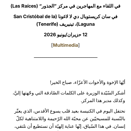
في اللقاء مع المهاجرين في مركز ”الجذور“ (Las Raíces)
LATINE
في سان كريستوبال دي لا لاغونا (San Cristóbal de la
Laguna)، تينيريف (Tenerife)
12 حزيران/يونيو 2026
]
Multimedia
[
_______________________________
أيّها الإخوة والأخوات الأعزّاء، صباح الخير!
أشكر السّيّدة الوزيرة على الكلمات الصّادقة التي وجّهتها إليَّ،
وكذلك مدير هذا المركز.
نحتفل اليوم في الكنيسة بعيد قلب يسوع الأقدس، الذي يعبِّر
بالنّسبة للمسيحيّين عن محبّة الله الرّحيمة واللامتناهية لكلّ
إنسان. في هذا السّياق، إنّها عناية إلهيّة أن نستطيع أن نلتقي،