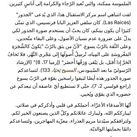
الملموسة ممكنة، والتي تُعيد الرّجاء والكرامة إلى أُناسٍ كثيرين.
لفت انتباهي اسم مركز الاستقبال هذا، الذي يُدعى ”الجذور“
(Las Raíces). كان سلفي العزيز البابا فرنسيس، الذي تمنّى
كثيرًا أن يكون بينكم، كان يحبّ أن يستخدم صورة الجذور لكي
يدلّ على ضرورة عدم نسيان الأصول، وعلى البقاء متّحدين،
وعلى الثّقة بالرّبّ يسوع. "لأنّ من يثق بالرّبّ ”يَكونُ كالشَّجَرَةِ
المَغْروسَةِ على المِياه، تُرسِلُ أُصولَها إِلى مَجْرى النَّهْر، فلا تَخافُ
الحَرَّ إِذا أَقبَل، بل يَبْقى وَرَقُها أَخضَر“ (إرميا 17، 8)" (الإرشاد
الرّسوليّ ما بعد السّينودس،
المسيح يَحيَا
، 133). لتساعدكم
صورة الجذور هذه أيضًا لتبقوا راسخين بقوّة في الرّبّ يسوع
(راجع قولسي 2، 7)، حتّى لا تستطيع أيّ عاصفة أن تبعدكم عن
حضوره الذي يقوّي ويُحيي.
أيّها الأصدقاء الأعزّاء، أحملكم في قلبي وأذكركم في صلاتي.
ليبارككم الله، وليبارك عائلاتكم وكلّ الذين يصنعون الخير لكم.
ولترافقكم سيّدتنا مريم العذراء، معزّية المهاجرين، ولتساعدكم
دائمًا بحمايتها الوالديّة.