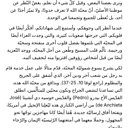
ونرى بعضنا البعض، وقبل كلّ شيء أن نعلم، بغضّ النّظر عن
موطننا الأصليّ، أنّ محبّة الله لا تعرف حدودًا، ولا تميّز أحدًا عن
أحد، بل تُعطَى للجميع وتجمعنا في الوَحدة.
عندما أنظر إلى وجوهكم، وأستمع إلى شهاداتكم، أفكّر أيضًا في
قلوبكم، التي جرحتها صعوبات كثيرة، والتي وجدت العزاء أيضًا
في المحبّة التي نلتموها بفضل قلوب أخرى منفتحة وسخيّة
ورحيمة. تألّم قلب المسيح وطُعن من أجل المحبّة، ووجد التّعزية
أيضًا من قبل أشخاص رؤوفين اقتربوا منه لتخفيف ألمه.
لكي يشرح يسوع شموليّة المحبّة، قدّم مثالًا على عمل خدمة قام
به رجل من شعب آخر ودين آخر، الذي أشفق على الجريح
والمظلوم (راجع لوقا 10، 25-37). وبدافع من محبّة الله هذه،
التي تساعدنا لنشفي الجراح ونكون محبّين للمتألّمين، انطلق
القدّيس الأخ بيدرو (Pedro) والقدّيس خوسيه دي أنشيتا (José
de Anchieta) من أراضي الكناري هذه ليُعلِنا الإنجيل في أمريكا،
ويفتحا آفاق إرساليّة جديدة. هُمَا أيضًا كانا مهاجرَين توجّها نحو
المجهول، وحملَا معهما في أمتعتهما الرّئيسيّة الإيمان والرّجاء
والمحبّة.