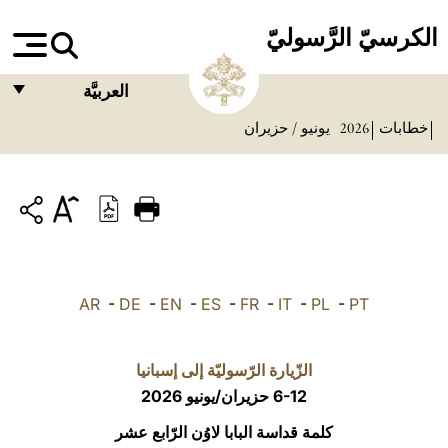
الكرسيّ الرَّسوليّ
العربيَّة
خطابات
2026
يونيو / حزيران
FRANÇAIS
ENGLISH
ITALIANO
PORTUGUÊS
ESPAÑOL
AR
-
DE
-
EN
-
ES
-
FR
-
IT
-
PL
-
PT
DEUTSCH
POLSKI
الزّيارة الرّسوليّة إلى إسبانيا
6-12 حزيران/يونيو 2026
العربيّة
كلمة قداسة البابا لاوُن الرّابع عشر
中文