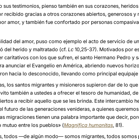
 sus testimonios, pienso también en sus corazones, heridos p
 recibido gracias a otros corazones abiertos, generosos y 
 por amor, y también fue confortado por personas compasivas
salidad del amor, puso como ejemplo el acto de servicio de 
ó del herido y maltratado (cf.
Lc
10,25-37). Motivados por e
er caritativos con los que sufren, el santo Hermano Pedro y 
ara anunciar el Evangelio en América, abriendo nuevos horiz
ron hacia lo desconocido, llevando como principal equipaje l
as, los santos migrantes y misioneros supieron dar de lo que
invito también a ustedes a ofrecer el tesoro de humanidad, d
abiertos a recibir aquello que se les brinda. Este intercambio
l futuro de las generaciones venideras, a quienes queremos 
 las migraciones tienen una palabra importante que decir, p
 mutuo entre los pueblos» (
Magnifica humanitas
, 81).
, todos —de algún modo— somos migrantes, todos somos p