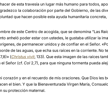
 hacer de esta travesía un lugar más humano para todos, apo
gradezco la colaboración por parte del Gobierno, de las dive
luntad que hacen posible esta ayuda humanitaria concreta,
ombre de este Centro de acogida, que se denomina “Las Raíc
anto anheló poder estar con ustedes, le gustaba utilizar la im
 orígenes, de permanecer unidos y de confiar en el Señor. «P
orde de las aguas, que echa sus raíces en la corriente. No t
7,8)» (
Christus vivit
, 133). Que esta imagen de las raíces tam
 el Señor (cf.
Col
2,7), para que ninguna tormenta pueda alej
mi corazón y en el recuerdo de mis oraciones. Que Dios les 
hacen el bien. Y que la Bienaventurada Virgen María, Consuelo
n su protección maternal.