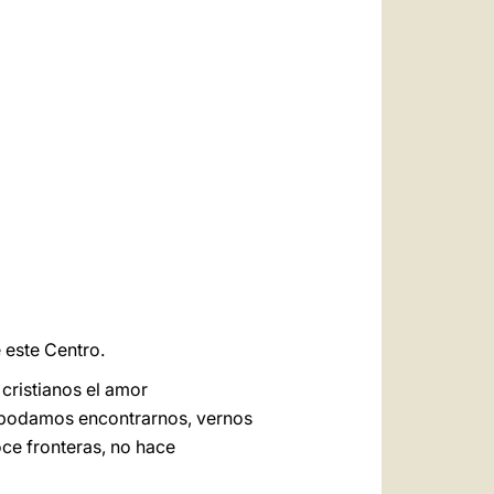
العربيّة
中文
LATINE
 este Centro.
cristianos el amor
e podamos encontrarnos, vernos
oce fronteras, no hace