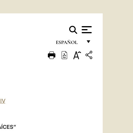
ESPAÑOL
FRANÇAIS
ENGLISH
ITALIANO
PORTUGUÊS
ESPAÑOL
IV
DEUTSCH
POLSKI
ÍCES”