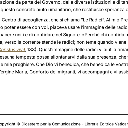
razione da parte del Governo, delle diverse istituzioni e di t
questo concreto aiuto umanitario, che restituisce speranza e
o Centro di accoglienza, che si chiama “Le Radici”. Al mio Pr
o poter essere con voi, piaceva usare l’immagine delle radici
rimanere uniti e di confidare nel Signore. «Perché chi confida
, verso la corrente stende le radici; non teme quando viene il
hristus vivit
, 133). Quest’immagine delle radici vi aiuti a rim
nessuna tempesta possa allontanarvi dalla sua presenza, che for
le mie preghiere. Che Dio vi benedica, che benedica le vostre 
Vergine Maria, Conforto dei migranti, vi accompagni e vi ass
opyright © Dicastero per la Comunicazione - Libreria Editrice Vatica