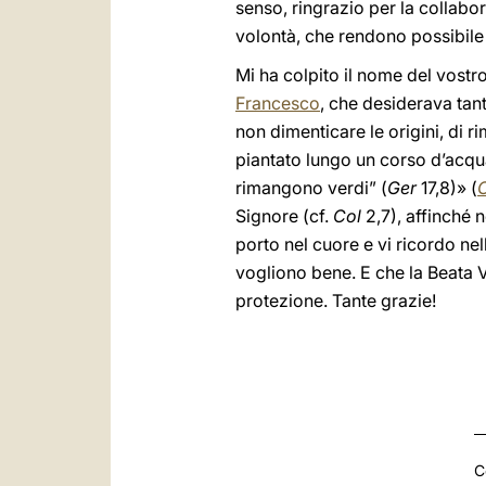
senso, ringrazio per la collabo
volontà, che rendono possibile 
Mi ha colpito il nome del vostr
Francesco
, che desiderava tant
non dimenticare le origini, di 
piantato lungo un corso d’acqua
rimangono verdi” (
Ger
17,8)» (
C
Signore (cf.
Col
2,7), affinché 
porto nel cuore e vi ricordo nel
vogliono bene. E che la Beata 
protezione. Tante grazie!
C