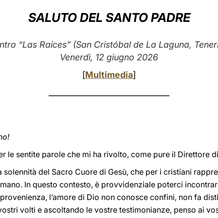
SALUTO DEL SANTO PADRE
ntro “Las Raíces” (San Cristóbal de La Laguna, Teneri
Venerdì, 12 giugno 2026
[
Multimedia
]
_______________________________
no!
r le sentite parole che mi ha rivolto, come pure il Direttore d
 solennità del Sacro Cuore di Gesù, che per i cristiani rappr
 umano. In questo contesto, è provvidenziale poterci incontrar
i provenienza, l’amore di Dio non conosce confini, non fa distin
ostri volti e ascoltando le vostre testimonianze, penso ai vostr