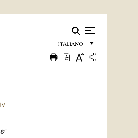
ITALIANO
FRANÇAIS
ENGLISH
ITALIANO
PORTUGUÊS
ESPAÑOL
IV
DEUTSCH
POLSKI
ES”