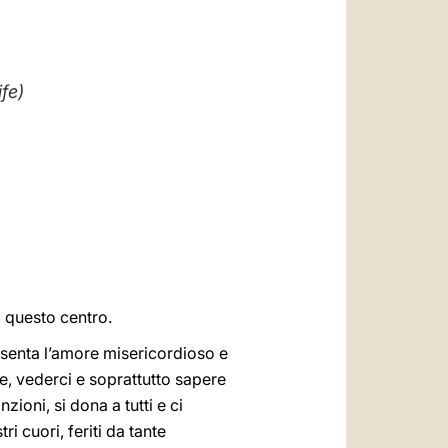
العربيّة
中文
LATINE
fe)
i questo centro.
esenta l’amore misericordioso e
e, vederci e soprattutto sapere
zioni, si dona a tutti e ci
i cuori, feriti da tante