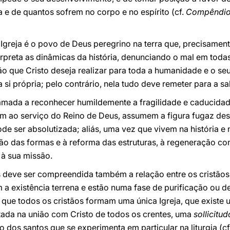
a e de quantos sofrem no corpo e no espírito (cf.
Compêndio d
Igreja é o povo de Deus peregrino na terra que, precisamente
erpreta as dinâmicas da história, denunciando o mal em tod
o que Cristo deseja realizar para toda a humanidade e o seu
a si própria; pelo contrário, nela tudo deve remeter para a s
chamada a reconhecer humildemente a fragilidade e caducida
jam ao serviço do Reino de Deus, assumem a figura fugaz de
ode ser absolutizada; aliás, uma vez que vivem na história
ão das formas e à reforma das estruturas, à regeneração co
à sua missão.
 deve ser compreendida também a relação entre os cristão
m a existência terrena e estão numa fase de purificação ou
 que todos os cristãos formam uma única Igreja, que existe
tada na união com Cristo de todos os crentes, uma
sollicitud
o dos santos que se experimenta em particular na liturgia (cf