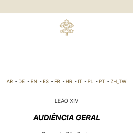
AR
-
DE
-
EN
-
ES
-
FR
-
HR
-
IT
-
PL
-
PT
-
ZH_TW
LEÃO XIV
AUDIÊNCIA GERAL