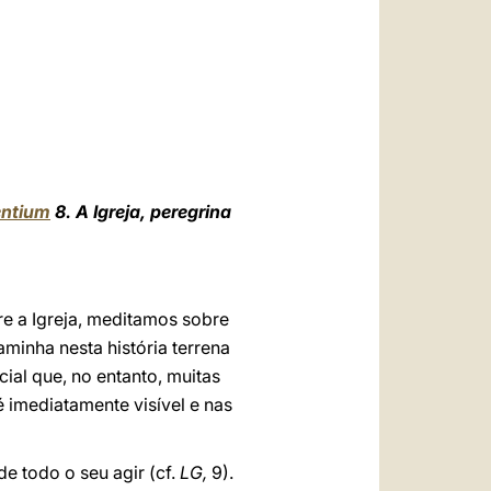
العربيّة
中文
LATINE
ntium
8. A Igreja, peregrina
bre a Igreja, meditamos sobre
caminha nesta história terrena
ial que, no entanto, muitas
imediatamente visível e nas
e todo o seu agir (cf.
LG,
9).