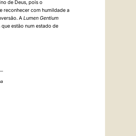
ino de Deus, pois o
eve reconhecer com humildade a
nversão. A
Lumen Gentium
os que estão num estado de
na