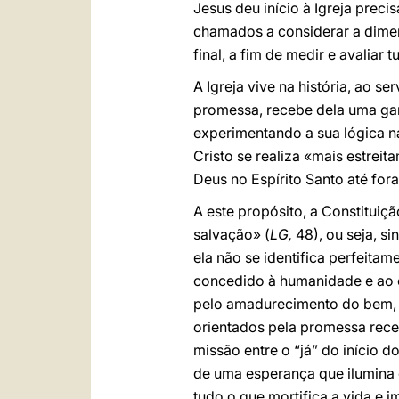
Jesus deu início à Igreja preci
chamados a considerar a dimen
final, a fim de medir e avaliar 
A Igreja vive na história, ao 
promessa, recebe dela uma gar
experimentando a sua lógica na
Cristo se realiza «mais estreit
Deus no Espírito Santo até fora
A este propósito, a Constituiç
salvação» (
LG,
48), ou seja, si
ela não se identifica perfeita
concedido à humanidade e ao c
pelo amadurecimento do bem, m
orientados pela promessa rece
missão entre o “já” do início
de uma esperança que ilumina o
tudo o que mortifica a vida e 