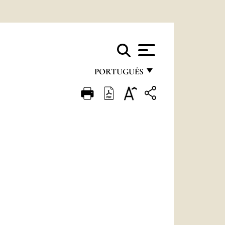
PORTUGUÊS
FRANÇAIS
ENGLISH
ITALIANO
PORTUGUÊS
ESPAÑOL
DEUTSCH
POLSKI