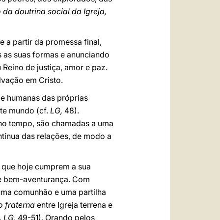
a doutrina social da Igreja,
 a partir da promessa final,
as as suas formas e anunciando
 Reino de justiça, amor e paz.
alvação em Cristo.
de humanas das próprias
ste mundo (cf.
LG,
48).
 e no tempo, são chamadas a uma
ntínua das relações, de modo a
s que hoje cumprem a sua
 de bem-aventurança. Com
 uma comunhão e uma partilha
o fraterna
entre Igreja terrena e
.
LG,
49-51). Orando pelos