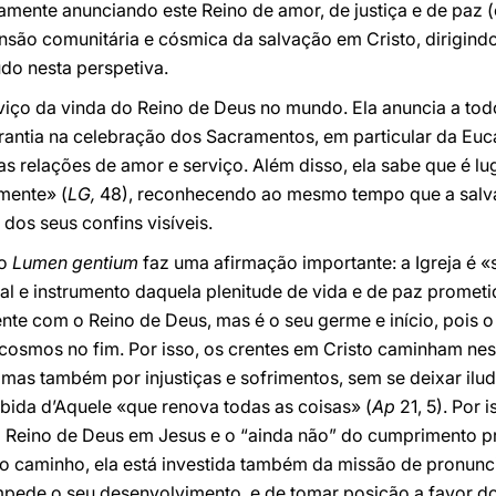
samente anunciando este Reino de amor, de justiça e de paz (
são comunitária e cósmica da salvação em Cristo, dirigindo 
tudo nesta perspetiva.
serviço da vinda do Reino de Deus no mundo. Ela anuncia a to
antia na celebração dos Sacramentos, em particular da Euca
s relações de amor e serviço. Além disso, ela sabe que é l
amente» (
LG,
48), reconhecendo ao mesmo tempo que a salv
 dos seus confins visíveis.
ão
Lumen gentium
faz uma afirmação importante: a Igreja é 
nal e instrumento daquela plenitude de vida e de paz prometid
mente com o Reino de Deus, mas é o seu germe e início, pois
osmos no fim. Por isso, os crentes em Cristo caminham nest
as também por injustiças e sofrimentos, sem se deixar ilud
bida d’Aquele «que renova todas as coisas» (
Ap
21, 5). Por 
 do Reino de Deus em Jesus e o “ainda não” do cumprimento 
 caminho, ela está investida também da missão de pronuncia
impede o seu desenvolvimento, e de tomar posição a favor d