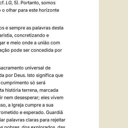
cf.
LG,
5). Portanto, somos
o olhar para este horizonte
dos e sempre as palavras desta
ristia, concretizando e
ugar e meio onde a união com
ação pode ser concedida por
«sacramento universal de
a por Deus. Isto significa que
 o cumprimento só será
a história terrena, marcada
ir nem desesperar; eles vivem
isso, a Igreja cumpre a sua
prometido e esperado. Guardiã
r palavras claras para rejeitar
os pobres, dos explorados, das