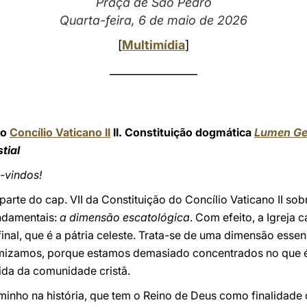
Praça de São Pedro
Quarta-feira, 6 de maio de 2026
[
Multimídia
]
________________
do
Concílio Vaticano II
II. Constituição dogmática
Lumen Ge
tial
-vindos!
parte do cap. VII da Constituição do Concílio Vaticano II so
undamentais:
a dimensão escatológica
. Com efeito, a Igreja 
inal, que é a pátria celeste. Trata-se de uma dimensão essenc
mizamos, porque estamos demasiado concentrados no que é 
ida da comunidade cristã.
minho na história, que tem o Reino de Deus como finalidade d