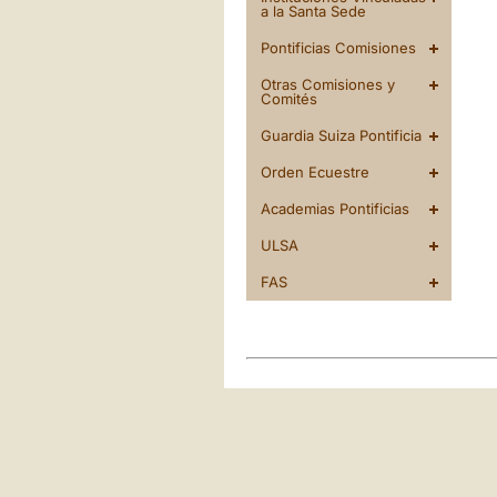
a la Santa Sede
Pontificias Comisiones
Otras Comisiones y
Comités
Guardia Suiza Pontificia
Orden Ecuestre
Academias Pontificias
ULSA
FAS