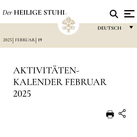
Der
HEILIGE STUHL
DEUTSCH
2025
FEBRUAR
19
FRANÇAIS
ENGLISH
ITALIANO
AKTIVITÄTEN-
PORTUGUÊS
KALENDER FEBRUAR
ESPAÑOL
2025
DEUTSCH
POLSKI
العربيّة
中文