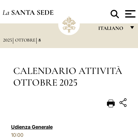
La
SANTA SEDE
ITALIANO
2025
OTTOBRE
8
FRANÇAIS
ENGLISH
ITALIANO
CALENDARIO ATTIVITÀ
PORTUGUÊS
OTTOBRE 2025
ESPAÑOL
DEUTSCH
POLSKI
العربيّة
Udienza Generale
10:00
中文