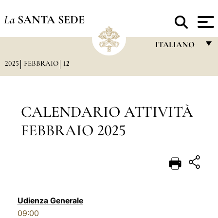
La
SANTA SEDE
ITALIANO
2025
FEBBRAIO
12
FRANÇAIS
ENGLISH
ITALIANO
CALENDARIO ATTIVITÀ
PORTUGUÊS
FEBBRAIO 2025
ESPAÑOL
DEUTSCH
POLSKI
العربيّة
Udienza Generale
09:00
中文