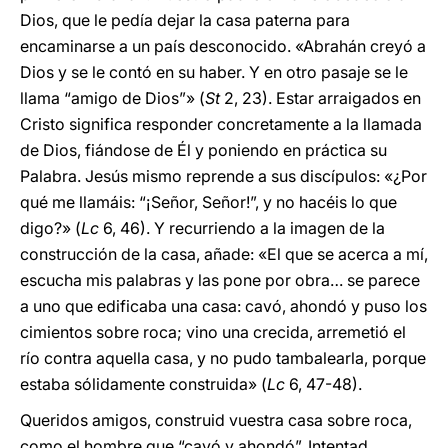
Dios, que le pedía dejar la casa paterna para
encaminarse a un país desconocido. «Abrahán creyó a
Dios y se le contó en su haber. Y en otro pasaje se le
llama “amigo de Dios”» (
St
2, 23). Estar arraigados en
Cristo significa responder concretamente a la llamada
de Dios, fiándose de Él y poniendo en práctica su
Palabra. Jesús mismo reprende a sus discípulos: «¿Por
qué me llamáis: “¡Señor, Señor!”, y no hacéis lo que
digo?» (
Lc
6, 46). Y recurriendo a la imagen de la
construcción de la casa, añade: «El que se acerca a mí,
escucha mis palabras y las pone por obra… se parece
a uno que edificaba una casa: cavó, ahondó y puso los
cimientos sobre roca; vino una crecida, arremetió el
río contra aquella casa, y no pudo tambalearla, porque
estaba sólidamente construida» (
Lc
6, 47-48).
Queridos amigos, construid vuestra casa sobre roca,
como el hombre que “cavó y ahondó”. Intentad