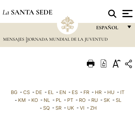
La
SANTA SEDE
ESPAÑOL
MENSAJES
JORNADA MUNDIAL DE LA JUVENTUD
FRANÇAIS
ENGLISH
ITALIANO
PORTUGUÊS
ESPAÑOL
BG
-
CS
-
DE
-
EL
-
EN
-
ES
-
FR
-
HR
-
HU
-
IT
DEUTSCH
-
KM
-
KO
-
NL
-
PL
-
PT
-
RO
-
RU
-
SK
-
SL
-
SQ
-
SR
-
UK
-
VI
-
ZH
POLSKI
العربيّة
中文