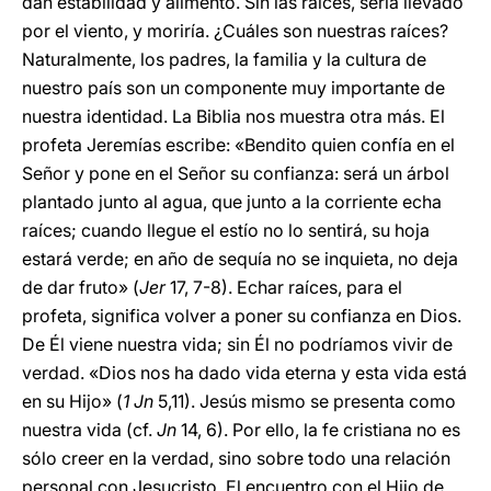
dan estabilidad y alimento. Sin las raíces, sería llevado
por el viento, y moriría. ¿Cuáles son nuestras raíces?
Naturalmente, los padres, la familia y la cultura de
nuestro país son un componente muy importante de
nuestra identidad. La Biblia nos muestra otra más. El
profeta Jeremías escribe: «Bendito quien confía en el
Señor y pone en el Señor su confianza: será un árbol
plantado junto al agua, que junto a la corriente echa
raíces; cuando llegue el estío no lo sentirá, su hoja
estará verde; en año de sequía no se inquieta, no deja
de dar fruto» (
Jer
17, 7-8). Echar raíces, para el
profeta, significa volver a poner su confianza en Dios.
De Él viene nuestra vida; sin Él no podríamos vivir de
verdad. «Dios nos ha dado vida eterna y esta vida está
en su Hijo» (
1 Jn
5,11). Jesús mismo se presenta como
nuestra vida (cf.
Jn
14, 6). Por ello, la fe cristiana no es
sólo creer en la verdad, sino sobre todo una relación
personal con Jesucristo. El encuentro con el Hijo de