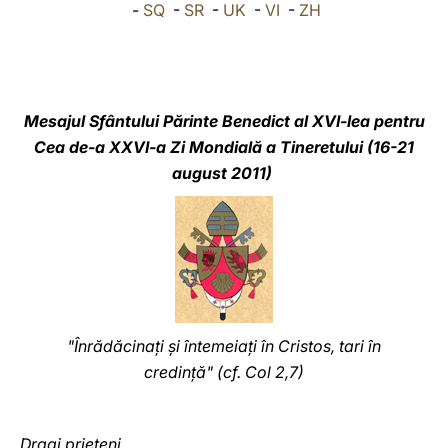
-
SQ
-
SR
-
UK
-
VI
-
ZH
LATINE
Mesajul Sfântului Părinte Benedict al XVI-lea pentru
Cea de-a XXVI-a Zi Mondială a Tineretului (16-21
august 2011)
"Înrădăcinaţi şi întemeiaţi în Cristos, tari în
credinţă" (cf. Col 2,7)
Dragi prieteni,