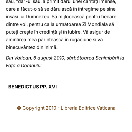
său, "da"-ul său, a primit darul unei carităţi imense,
care a făcut-o să se dăruiască în întregime pe sine
însăşi lui Dumnezeu. Să mijlocească pentru fiecare
dintre voi, pentru ca la următoarea Zi Mondială să
puteţi creşte în credinţă şi în iubire. Vă asigur de
amintirea mea părintească în rugăciune şi vă
binecuvântez din inimă.
Din Vatican, 6 august 2010, sărbătoarea Schimbării la
Faţă a Domnului
BENEDICTUS PP. XVI
© Copyright 2010 - Libreria Editrice Vaticana