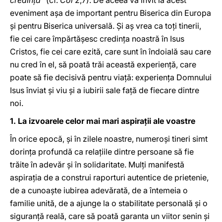
credinţă"
(cf.
Col
2,7). De aceea vă invit la acest
eveniment aşa de important pentru Biserica din Europa
şi pentru Biserica universală. Şi aş vrea ca toţi tinerii,
fie cei care împărtăşesc credinţa noastră în Isus
Cristos, fie cei care ezită, care sunt în îndoială sau care
nu cred în el, să poată trăi această experienţă, care
poate să fie decisivă pentru viaţă: experienţa Domnului
Isus înviat şi viu şi a iubirii sale faţă de fiecare dintre
noi.
1. La izvoarele celor mai mari aspiraţii ale voastre
În orice epocă, şi în zilele noastre, numeroşi tineri simt
dorinţa profundă ca relaţiile dintre persoane să fie
trăite în adevăr şi în solidaritate. Mulţi manifestă
aspiraţia de a construi raporturi autentice de prietenie,
de a cunoaşte iubirea adevărată, de a întemeia o
familie unită, de a ajunge la o stabilitate personală şi o
siguranţă reală, care să poată garanta un viitor senin şi