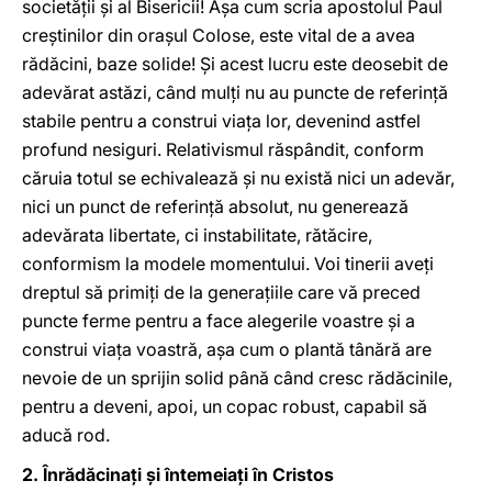
societăţii şi al Bisericii! Aşa cum scria apostolul Paul
creştinilor din oraşul Colose, este vital de a avea
rădăcini, baze solide! Şi acest lucru este deosebit de
adevărat astăzi, când mulţi nu au puncte de referinţă
stabile pentru a construi viaţa lor, devenind astfel
profund nesiguri. Relativismul răspândit, conform
căruia totul se echivalează şi nu există nici un adevăr,
nici un punct de referinţă absolut, nu generează
adevărata libertate, ci instabilitate, rătăcire,
conformism la modele momentului. Voi tinerii aveţi
dreptul să primiţi de la generaţiile care vă preced
puncte ferme pentru a face alegerile voastre şi a
construi viaţa voastră, aşa cum o plantă tânără are
nevoie de un sprijin solid până când cresc rădăcinile,
pentru a deveni, apoi, un copac robust, capabil să
aducă rod.
2. Înrădăcinaţi şi întemeiaţi în Cristos