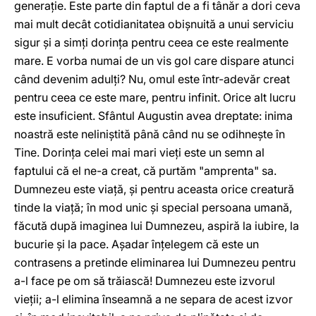
generaţie. Este parte din faptul de a fi tânăr a dori ceva
mai mult decât cotidianitatea obişnuită a unui serviciu
sigur şi a simţi dorinţa pentru ceea ce este realmente
mare. E vorba numai de un vis gol care dispare atunci
când devenim adulţi? Nu, omul este într-adevăr creat
pentru ceea ce este mare, pentru infinit. Orice alt lucru
este insuficient. Sfântul Augustin avea dreptate: inima
noastră este neliniştită până când nu se odihneşte în
Tine. Dorinţa celei mai mari vieţi este un semn al
faptului că el ne-a creat, că purtăm "amprenta" sa.
Dumnezeu este viaţă, şi pentru aceasta orice creatură
tinde la viaţă; în mod unic şi special persoana umană,
făcută după imaginea lui Dumnezeu, aspiră la iubire, la
bucurie şi la pace. Aşadar înţelegem că este un
contrasens a pretinde eliminarea lui Dumnezeu pentru
a-l face pe om să trăiască! Dumnezeu este izvorul
vieţii; a-l elimina înseamnă a ne separa de acest izvor