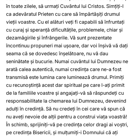
în toate zilele, să urmaţi Cuvântul lui Cristos. Simţiţi-l
ca adevăratul Prieten cu care să împărtăşiţi drumul
vieţii voastre. Cu el alături veţi fi capabili să înfruntaţi
cu curaj şi speranţă dificultăţile, problemele, chiar şi
dezamăgirile şi înfrângerile. Vă sunt prezentate
încontinuu propuneri mai uşoare, dar voi înşivă vă daţi
seama că se dovedesc înşelătoare, nu vă dau
seninătate şi bucurie. Numai cuvântul lui Dumnezeu ne
arată calea autentică, numai credinţa care ne-a fost
transmisă este lumina care luminează drumul. Primiţi
cu recunoştinţă acest dar spiritual pe care l-aţi primit
de la familiile voastre şi angajaţi-vă să răspundeţi cu
responsabilitate la chemarea lui Dumnezeu, devenind
adulţi în credinţă. Să nu credeţi în cei care vă spun că
nu aveţi nevoie de alţii pentru a construi viaţa voastră!
În schimb, sprijiniţi-vă pe credinţa celor dragi ai voştri,
pe credinţa Bisericii, şi mulţumiţi-i Domnului că aţi