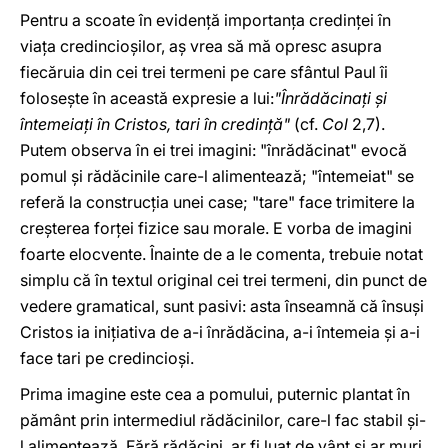
Pentru a scoate în evidenţă importanţa credinţei în
viaţa credincioşilor, aş vrea să mă opresc asupra
fiecăruia din cei trei termeni pe care sfântul Paul îi
foloseşte în această expresie a lui:
"Înrădăcinaţi şi
întemeiaţi în Cristos, tari în credinţă"
(cf.
Col
2,7).
Putem observa în ei trei imagini: "înrădăcinat" evocă
pomul şi rădăcinile care-l alimentează; "întemeiat" se
referă la construcţia unei case; "tare" face trimitere la
creşterea forţei fizice sau morale. E vorba de imagini
foarte elocvente. Înainte de a le comenta, trebuie notat
simplu că în textul original cei trei termeni, din punct de
vedere gramatical, sunt pasivi: asta înseamnă că însuşi
Cristos ia iniţiativa de a-i înrădăcina, a-i întemeia şi a-i
face tari pe credincioşi.
Prima imagine este cea a pomului, puternic plantat în
pământ prin intermediul rădăcinilor, care-l fac stabil şi-
l alimentează. Fără rădăcini, ar fi luat de vânt şi ar muri.