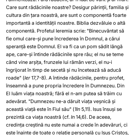
Care sunt rădăcinile noastre? Desigur părinţii, familia şi
cultura din ţara noastră, are sunt o componentă foarte
importantă a identităţii noastre. Biblia dezvăluie o altă
componentă. Profetul Ieremia scrie: "Binecuvântat să
fie omul care-şi pune încrederea în Domnul, a cărui
speranţă este Domnul. El va fi ca un pom sădit lângă
ape, care-şi întinde rădăcinile spre râu; el nu se teme
când vine arşiţa, frunzele lui rămân verzi, el nu-i
îngrijorat în timp de secetă şi nu încetează să aducă
roade" (
Ier
17,7-8). A întinde rădăcinile, pentru profet,
înseamnă a pune propria încredere în Dumnezeu. Din
El luăm viaţa noastră; fără el n-am putea să trăim cu
adevărat. "Dumnezeu ne-a dăruit viaţa veşnică şi
această viaţă este în Fiul său" (
1In
5,11). Isus însuşi se
prezintă ca viaţa noastră (cf.
In
14,6). De aceea,
credinţa creştină nu este numai a crede în adevăruri, ci
este înainte de toate o relaţie personală cu Isus Cristos,