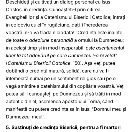
Deschideţi şi cultivaţi un dialog personal cu Isus
Cristos, în credinţă. Cunoaşteţi-l prin citirea
Evangheliilor şi a Catehismului Bisericii Catolice; intraţi
în colocviu cu el în rugăciune, daţi-i încrederea
voastră: n-o va trăda niciodată! "Credinţa este înainte
de toate o
adeziune personală
a omului la Dumnezeu;
în acelaşi timp şi în mod inseparabil,
este asentimentul
liber la tot adevărul pe care Dumnezeu l-a revelat
"
(
Catehismul Bisericii Catolice
, 150). Aşa veţi putea
dobândi o credinţă matură, solidă, care nu va fi
întemeiată numai pe un sentiment religios sau pe o
vagă amintire a catehismului din copilăria voastră. Veţi
putea să-l cunoaşteţi pe Dumnezeu şi să trăiţi în mod
autentic din el, asemenea apostolului Toma, când
manifestă cu putere credinţa sa în Isus: "Domnul meu şi
Dumnezeul meu!".
5. Susţinuţi de credinţa Bisericii, pentru a fi martori