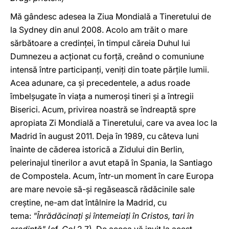
Mă gândesc adesea la Ziua Mondială a Tineretului de
la Sydney din anul 2008. Acolo am trăit o mare
sărbătoare a credinţei, în timpul căreia Duhul lui
Dumnezeu a acţionat cu forţă, creând o comuniune
intensă între participanţi, veniţi din toate părţile lumii.
Acea adunare, ca şi precedentele, a adus roade
îmbelşugate în viaţa a numeroşi tineri şi a întregii
Biserici. Acum, privirea noastră se îndreaptă spre
apropiata Zi Mondială a Tineretului, care va avea loc la
Madrid în august 2011. Deja în 1989, cu câteva luni
înainte de căderea istorică a Zidului din Berlin,
pelerinajul tinerilor a avut etapă în Spania, la Santiago
de Compostela. Acum, într-un moment în care Europa
are mare nevoie să-şi regăsească rădăcinile sale
creştine, ne-am dat întâlnire la Madrid, cu
tema:
"Înrădăcinaţi şi întemeiaţi în Cristos, tari în