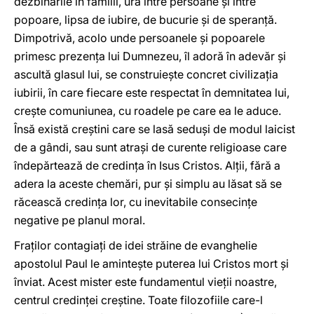
dezbinările în familii, ura între persoane şi între
popoare, lipsa de iubire, de bucurie şi de speranţă.
Dimpotrivă, acolo unde persoanele şi popoarele
primesc prezenţa lui Dumnezeu, îl adoră în adevăr şi
ascultă glasul lui, se construieşte concret civilizaţia
iubirii, în care fiecare este respectat în demnitatea lui,
creşte comuniunea, cu roadele pe care ea le aduce.
Însă există creştini care se lasă seduşi de modul laicist
de a gândi, sau sunt atraşi de curente religioase care
îndepărtează de credinţa în Isus Cristos. Alţii, fără a
adera la aceste chemări, pur şi simplu au lăsat să se
răcească credinţa lor, cu inevitabile consecinţe
negative pe planul moral.
Fraţilor contagiaţi de idei străine de evanghelie
apostolul Paul le aminteşte puterea lui Cristos mort şi
înviat. Acest mister este fundamentul vieţii noastre,
centrul credinţei creştine. Toate filozofiile care-l