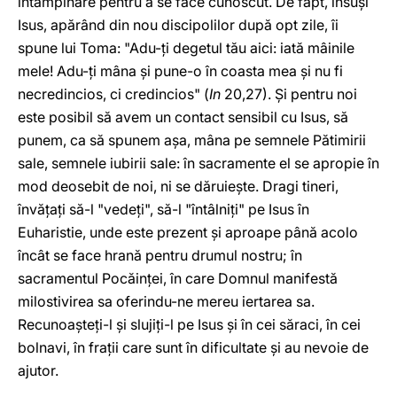
întâmpinare pentru a se face cunoscut. De fapt, însuşi
Isus, apărând din nou discipolilor după opt zile, îi
spune lui Toma: "Adu-ţi degetul tău aici: iată mâinile
mele! Adu-ţi mâna şi pune-o în coasta mea şi nu fi
necredincios, ci credincios" (
In
20,27). Şi pentru noi
este posibil să avem un contact sensibil cu Isus, să
punem, ca să spunem aşa, mâna pe semnele Pătimirii
sale, semnele iubirii sale: în sacramente el se apropie în
mod deosebit de noi, ni se dăruieşte. Dragi tineri,
învăţaţi să-l "vedeţi", să-l "întâlniţi" pe Isus în
Euharistie, unde este prezent şi aproape până acolo
încât se face hrană pentru drumul nostru; în
sacramentul Pocăinţei, în care Domnul manifestă
milostivirea sa oferindu-ne mereu iertarea sa.
Recunoaşteţi-l şi slujiţi-l pe Isus şi în cei săraci, în cei
bolnavi, în fraţii care sunt în dificultate şi au nevoie de
ajutor.