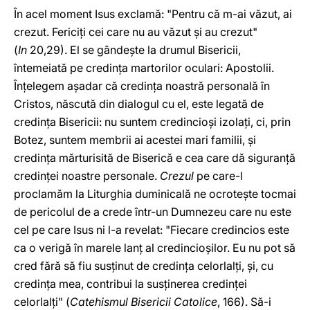
În acel moment Isus exclamă: "Pentru că m-ai văzut, ai
crezut. Fericiţi cei care nu au văzut şi au crezut"
(
In
20,29). El se gândeşte la drumul Bisericii,
întemeiată pe credinţa martorilor oculari: Apostolii.
Înţelegem aşadar că credinţa noastră personală în
Cristos, născută din dialogul cu el, este legată de
credinţa Bisericii: nu suntem credincioşi izolaţi, ci, prin
Botez, suntem membrii ai acestei mari familii, şi
credinţa mărturisită de Biserică e cea care dă siguranţă
credinţei noastre personale.
Crezul
pe care-l
proclamăm la Liturghia duminicală ne ocroteşte tocmai
de pericolul de a crede într-un Dumnezeu care nu este
cel pe care Isus ni l-a revelat: "Fiecare credincios este
ca o verigă în marele lanţ al credincioşilor. Eu nu pot să
cred fără să fiu susţinut de credinţa celorlalţi, şi, cu
credinţa mea, contribui la susţinerea credinţei
celorlalţi" (
Catehismul Bisericii Catolice
, 166). Să-i