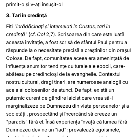
primit-o şi v-aţi însuşit-o!
3. Tari în credinţă
Fiţi
"înrădăcinaţi şi întemeiaţi în Cristos, tari în
credinţă"
(cf.
Col
2,7). Scrisoarea din care este luată
această invitaţie, a fost scrisă de sfântul Paul pentru a
răspunde la o necesitate precisă a creştinilor din oraşul
Colose. De fapt, comunitatea aceea era ameninţată de
influenţa anumitor tendinţe culturale ale epocii, care-i
abăteau pe credincioşi de la evanghelie. Contextul
nostru cultural, dragi tineri, are numeroase analogii cu
acela al colosenilor de atunci. De fapt, există un
puternic curent de gândire laicist care vrea să-l
marginalizeze pe Dumnezeu din viaţa persoanelor şi a
societăţii, prospectând şi încercând să creeze un
"paradis" fără el. Însă experienţa învaţă că lumea fără
Dumnezeu devine un "iad": prevalează egoismele,