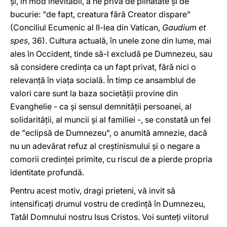
şi, în mod inevitabil, a ne priva de plinătate şi de
bucurie: "de fapt, creatura fără Creator dispare"
(Conciliul Ecumenic al II-lea din Vatican,
Gaudium et
spes
, 36). Cultura actuală, în unele zone din lume, mai
ales în Occident, tinde să-l excludă pe Dumnezeu, sau
să considere credinţa ca un fapt privat, fără nici o
relevanţă în viaţa socială. În timp ce ansamblul de
valori care sunt la baza societăţii provine din
Evanghelie - ca şi sensul demnităţii persoanei, al
solidarităţii, al muncii şi al familiei -, se constată un fel
de "eclipsă de Dumnezeu", o anumită amnezie, dacă
nu un adevărat refuz al creştinismului şi o negare a
comorii credinţei primite, cu riscul de a pierde propria
identitate profundă.
Pentru acest motiv, dragi prieteni, vă invit să
intensificaţi drumul vostru de credinţă în Dumnezeu,
Tatăl Domnului nostru Isus Cristos. Voi sunteţi viitorul