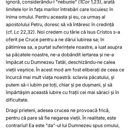
ignoră, considerându-l "nebunie" (
1Cor
1,23), arată
limitele lor în faţa marilor întrebări care locuiesc în
inima omului. Pentru aceasta şi eu, ca urmaş al
apostolului Petru, doresc să vă întăresc în credinţă
(cf.
Lc
22,32). Noi credem cu tărie că Isus Cristos s-a
oferit pe Cruce pentru a ne dărui iubirea sa; în
pătimirea sa, a purtat suferinţele noastre, a luat asupra
sa păcatele noastre, ne-a dobândit iertarea şi ne-a
împăcat cu Dumnezeu Tatăl, deschizându-ne calea
vieţii veşnice. În acest mod am fost eliberaţi de ceea ce
încurcă mai mult viaţa noastră: sclavia păcatului, şi
putem să-i iubim pe toţi, chiar şi pe duşmani, şi să
împărtăşim această iubire cu fraţii cei mai săraci şi în
dificultate.
Dragi prieteni, adesea crucea ne provoacă frică,
pentru că pare să fie negarea vieţii. În realitate, este
contrariul! Ea este "da"-ul lui Dumnezeu spus omului,