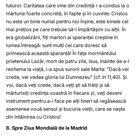
tuturor. Caritatea care vine din credinţă i-a condus la o
mărturie foarte concretă, în fapte şi în cuvinte: Cristos
nu este un bine numai pentru noi înşine, este binele cel
mai preţios pe care trebuie să-l împărtăşim cu alţii. În
era globalizării, fiţi martori ai speranţei creştine în
lumea întreagă: sunt mulţi cei care doresc să
primească această speranţă! În faţa mormântului
prietenului Lazăr, mort de patru zile, Isus, înainte de a-l
rechema la viaţă, i-a spus surorii sale Marta: "Dacă vei
crede, vei vedea gloria lui Dumnezeu" (cf.
In
11,40). Şi
voi, dacă veţi crede, dacă veţi şti să trăiţi şi să
mărturisiţi credinţa voastră în fiecare zi, veţi deveni
instrument pentru a-i face pe alţi tineri să regăsească
asemenea vouă sensul şi bucuria vieţii, care se naşte
din întâlnirea cu Cristos!
6. Spre Ziua Mondială de la Madrid