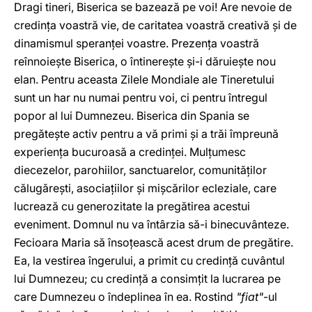
Dragi tineri, Biserica se bazează pe voi! Are nevoie de
credinţa voastră vie, de caritatea voastră creativă şi de
dinamismul speranţei voastre. Prezenţa voastră
reînnoieşte Biserica, o întinereşte şi-i dăruieşte nou
elan. Pentru aceasta Zilele Mondiale ale Tineretului
sunt un har nu numai pentru voi, ci pentru întregul
popor al lui Dumnezeu. Biserica din Spania se
pregăteşte activ pentru a vă primi şi a trăi împreună
experienţa bucuroasă a credinţei. Mulţumesc
diecezelor, parohiilor, sanctuarelor, comunităţilor
călugăreşti, asociaţiilor şi mişcărilor ecleziale, care
lucrează cu generozitate la pregătirea acestui
eveniment. Domnul nu va întârzia să-i binecuvânteze.
Fecioara Maria să însoţească acest drum de pregătire.
Ea, la vestirea îngerului, a primit cu credinţă cuvântul
lui Dumnezeu; cu credinţă a consimţit la lucrarea pe
care Dumnezeu o îndeplinea în ea. Rostind
"fiat"
-ul