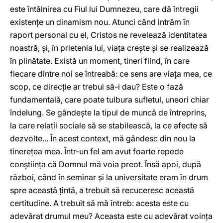
este întâlnirea cu Fiul lui Dumnezeu, care dă întregii
existenţe un dinamism nou. Atunci când intrăm în
raport personal cu el, Cristos ne revelează identitatea
noastră, şi, în prietenia lui, viaţa creşte şi se realizează
în plinătate. Există un moment, tineri fiind, în care
fiecare dintre noi se întreabă: ce sens are viaţa mea, ce
scop, ce direcţie ar trebui să-i dau? Este o fază
fundamentală, care poate tulbura sufletul, uneori chiar
îndelung. Se gândeşte la tipul de muncă de întreprins,
la care relaţii sociale să se stabilească, la ce afecte să
dezvolte... În acest context, mă gândesc din nou la
tinereţea mea. Într-un fel am avut foarte repede
conştiinţa că Domnul mă voia preot. Însă apoi, după
război, când în seminar şi la universitate eram în drum
spre această ţintă, a trebuit să recuceresc această
certitudine. A trebuit să mă întreb: acesta este cu
adevărat drumul meu? Aceasta este cu adevărat voinţa