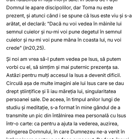
Domnul le apare discipolilor, dar Toma nu este
prezent, şi atunci când i se spune că Isus este viu şi s-a
arătat, el declară: "Dacă nu voi vedea în mâinile lui
semnul cuielor şi nu-mi voi pune degetul în semnul
cuielor şi nu-mi voi pune mâna în coasta lui, nu voi
crede" (
In
20,25).
Şi noi am vrea să-l putem vedea pe Isus, să putem
vorbi cu el, să simţim şi mai puternic prezenţa sa.
Astăzi pentru mulţi accesul la Isus a devenit dificil.
Circulă aşa de multe imagini ale lui Isus care se dau
drept ştiinţifice şi îi iau măreţia lui, singularitatea
persoanei sale. De aceea, în timpul anilor lungi de
studiu şi meditaţie, s-a format în mine gândul de a
transmite un pic din întâlnirea mea personală cu Isus
într-o carte: ca pentru a ajuta la vederea, auzirea,
atingerea Domnului, în care Dumnezeu ne-a venit în