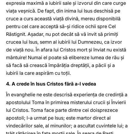
expresia maximă a iubirii sale şi izvorul din care curge
viaţa veşnică. De fapt, din inima lui Isus deschisă pe
cruce a curs această viaţă divină, mereu disponibilă
pentru cel care acceptă să-şi ridice ochii spre Cel
Răstignit. Aşadar, nu pot decât să vă invit să primiţi
crucea lui Isus, semn al iubirii lui Dumnezeu, ca izvor
de viaţă nou. În afara lui Cristos mort şi înviat nu există
mântuire! Numai el poate să elibereze lumea de rău şi
să facă să crească împărăţia dreptăţii, a păcii şi a
iubirii la care aspirăm cu toţii.
4. A crede în Isus Cristos fără a-l vedea
În evanghelie ne este descrisă experienţa de credinţă a
apostolului Toma în primirea misterului crucii şi Învierii
lui Cristos. Toma face parte dintre cei doisprezece
apostoli; l-a urmat pe Isus; este martor direct al
vindecărilor sale, al minunilor; a ascultat cuvintele lui; a
trăit rătăcirea în faţa morţii sale. În seara de Paşti