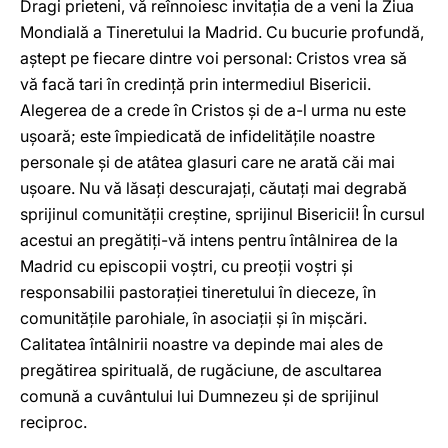
Dragi prieteni, vă reînnoiesc invitaţia de a veni la Ziua
Mondială a Tineretului la Madrid. Cu bucurie profundă,
aştept pe fiecare dintre voi personal: Cristos vrea să
vă facă tari în credinţă prin intermediul Bisericii.
Alegerea de a crede în Cristos şi de a-l urma nu este
uşoară; este împiedicată de infidelităţile noastre
personale şi de atâtea glasuri care ne arată căi mai
uşoare. Nu vă lăsaţi descurajaţi, căutaţi mai degrabă
sprijinul comunităţii creştine, sprijinul Bisericii! În cursul
acestui an pregătiţi-vă intens pentru întâlnirea de la
Madrid cu episcopii voştri, cu preoţii voştri şi
responsabilii pastoraţiei tineretului în dieceze, în
comunităţile parohiale, în asociaţii şi în mişcări.
Calitatea întâlnirii noastre va depinde mai ales de
pregătirea spirituală, de rugăciune, de ascultarea
comună a cuvântului lui Dumnezeu şi de sprijinul
reciproc.