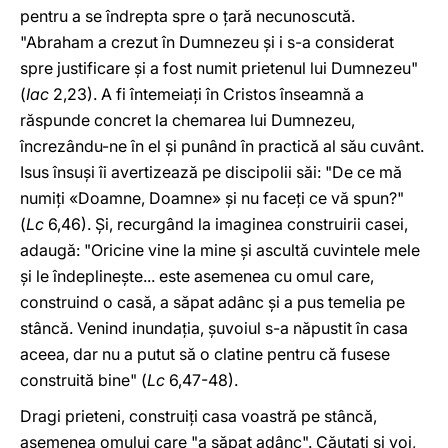
pentru a se îndrepta spre o ţară necunoscută.
"Abraham a crezut în Dumnezeu şi i s-a considerat
spre justificare şi a fost numit prietenul lui Dumnezeu"
(
Iac
2,23). A fi întemeiaţi în Cristos înseamnă a
răspunde concret la chemarea lui Dumnezeu,
încrezându-ne în el şi punând în practică al său cuvânt.
Isus însuşi îi avertizează pe discipolii săi: "De ce mă
numiţi «Doamne, Doamne» şi nu faceţi ce vă spun?"
(
Lc
6,46). Şi, recurgând la imaginea construirii casei,
adaugă: "Oricine vine la mine şi ascultă cuvintele mele
şi le îndeplineşte... este asemenea cu omul care,
construind o casă, a săpat adânc şi a pus temelia pe
stâncă. Venind inundaţia, şuvoiul s-a năpustit în casa
aceea, dar nu a putut să o clatine pentru că fusese
construită bine" (
Lc
6,47-48).
Dragi prieteni, construiţi casa voastră pe stâncă,
asemenea omului care "a săpat adânc". Căutaţi şi voi,