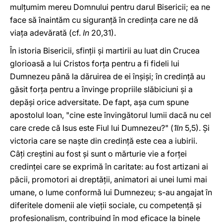
mulţumim mereu Domnului pentru darul Bisericii; ea ne
face să înaintăm cu siguranţă în credinţa care ne dă
viaţa adevărată (cf.
In
20,31).
În istoria Bisericii, sfinţii şi martirii au luat din Crucea
glorioasă a lui Cristos forţa pentru a fi fideli lui
Dumnezeu până la dăruirea de ei înşişi; în credinţă au
găsit forţa pentru a învinge propriile slăbiciuni şi a
depăşi orice adversitate. De fapt, aşa cum spune
apostolul Ioan, "cine este învingătorul lumii dacă nu cel
care crede că Isus este Fiul lui Dumnezeu?" (
1In
5,5). Şi
victoria care se naşte din credinţă este cea a iubirii.
Câţi creştini au fost şi sunt o mărturie vie a forţei
credinţei care se exprimă în caritate: au fost artizani ai
păcii, promotori ai dreptăţii, animatori ai unei lumi mai
umane, o lume conformă lui Dumnezeu; s-au angajat în
diferitele domenii ale vieţii sociale, cu competenţă şi
profesionalism, contribuind în mod eficace la binele