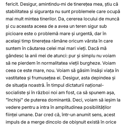
fericit. Desigur, amintindu-mi de tinereţea mea, ştiu că
stabilitatea şi siguranţa nu sunt problemele care ocupă
mai mult mintea tinerilor. Da, cererea locului de muncă
şi cu aceasta aceea de a avea un teren sigur sub
picioare este o problemă mare şi urgentă, dar în
acelaşi timp tinereţea rămâne oricum vârsta în care
suntem în căutarea celei mai mari vieţi. Dacă mă
gândesc la anii mei de atunci: pur şi simplu nu voiam
să ne pierdem în normalitatea vieţii burgheze. Voiam
ceea ce este mare, nou. Voiam să găsim însăşi viaţa în
vastitatea şi frumuseţea ei. Desigur, asta depindea şi
de situaţia noastră. În timpul dictaturii naţional-
socialiste şi în război noi am fost, ca să spunem aşa,
"închişi" de puterea dominantă. Deci, voiam să ieşim la
vedere pentru a intra în amplitudinea posibilităţilor
fiinţei umane. Dar cred că, într-un anumit sens, acest
impuls de a merge dincolo de obişnuit există în orice