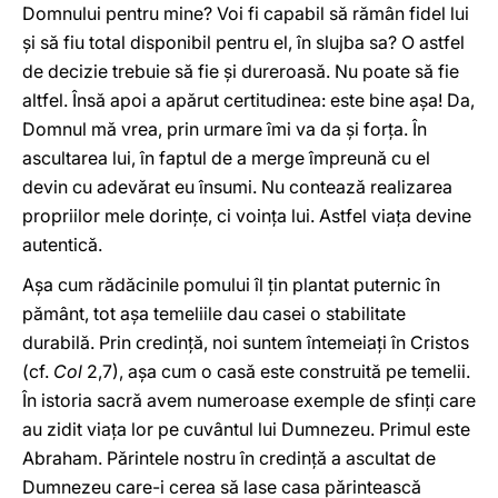
Domnului pentru mine? Voi fi capabil să rămân fidel lui
şi să fiu total disponibil pentru el, în slujba sa? O astfel
de decizie trebuie să fie şi dureroasă. Nu poate să fie
altfel. Însă apoi a apărut certitudinea: este bine aşa! Da,
Domnul mă vrea, prin urmare îmi va da şi forţa. În
ascultarea lui, în faptul de a merge împreună cu el
devin cu adevărat eu însumi. Nu contează realizarea
propriilor mele dorinţe, ci voinţa lui. Astfel viaţa devine
autentică.
Aşa cum rădăcinile pomului îl ţin plantat puternic în
pământ, tot aşa temeliile dau casei o stabilitate
durabilă. Prin credinţă, noi suntem întemeiaţi în Cristos
(cf.
Col
2,7), aşa cum o casă este construită pe temelii.
În istoria sacră avem numeroase exemple de sfinţi care
au zidit viaţa lor pe cuvântul lui Dumnezeu. Primul este
Abraham. Părintele nostru în credinţă a ascultat de
Dumnezeu care-i cerea să lase casa părintească