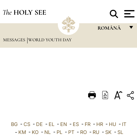
The
HOLY SEE
ROMÂNĂ
MESSAGES
WORLD YOUTH DAY
FRANÇAIS
ENGLISH
ITALIANO
PORTUGUÊS
ESPAÑOL
DEUTSCH
POLSKI
العربيّة
BG
-
CS
-
DE
-
EL
-
EN
-
ES
-
FR
-
HR
-
HU
-
IT
-
KM
-
KO
-
NL
-
PL
-
PT
-
RO
-
RU
-
SK
-
SL
中文