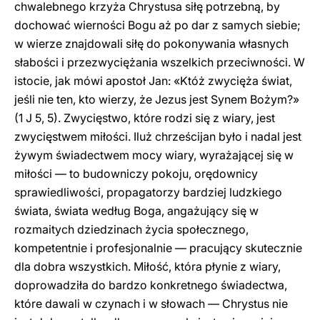
chwalebnego krzyża Chrystusa siłę potrzebną, by
dochować wierności Bogu aż po dar z samych siebie;
w wierze znajdowali siłę do pokonywania własnych
słabości i przezwyciężania wszelkich przeciwności. W
istocie, jak mówi apostoł Jan: «Któż zwycięża świat,
jeśli nie ten, kto wierzy, że Jezus jest Synem Bożym?»
(1 J 5, 5). Zwycięstwo, które rodzi się z wiary, jest
zwycięstwem miłości. Iluż chrześcijan było i nadal jest
żywym świadectwem mocy wiary, wyrażającej się w
miłości — to budowniczy pokoju, orędownicy
sprawiedliwości, propagatorzy bardziej ludzkiego
świata, świata według Boga, angażujący się w
rozmaitych dziedzinach życia społecznego,
kompetentnie i profesjonalnie — pracujący skutecznie
dla dobra wszystkich. Miłość, która płynie z wiary,
doprowadziła do bardzo konkretnego świadectwa,
które dawali w czynach i w słowach — Chrystus nie