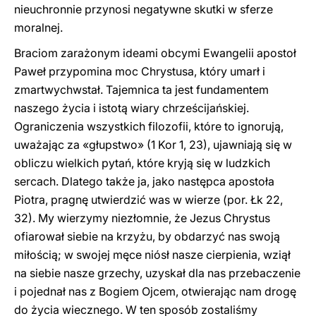
nieuchronnie przynosi negatywne skutki w sferze
moralnej.
Braciom zarażonym ideami obcymi Ewangelii apostoł
Paweł przypomina moc Chrystusa, który umarł i
zmartwychwstał. Tajemnica ta jest fundamentem
naszego życia i istotą wiary chrześcijańskiej.
Ograniczenia wszystkich filozofii, które to ignorują,
uważając za «głupstwo» (1 Kor 1, 23), ujawniają się w
obliczu wielkich pytań, które kryją się w ludzkich
sercach. Dlatego także ja, jako następca apostoła
Piotra, pragnę utwierdzić was w wierze (por. Łk 22,
32). My wierzymy niezłomnie, że Jezus Chrystus
ofiarował siebie na krzyżu, by obdarzyć nas swoją
miłością; w swojej męce niósł nasze cierpienia, wziął
na siebie nasze grzechy, uzyskał dla nas przebaczenie
i pojednał nas z Bogiem Ojcem, otwierając nam drogę
do życia wiecznego. W ten sposób zostaliśmy