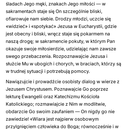
śladach Jego męki, znakach Jego miłości — w
sakramentach staje się On szczególnie bliski,
ofiarowuje nam siebie. Drodzy młodzi, uczcie się
«widzieć» i «spotykać» Jezusa w Eucharystii, gdzie
jest obecny i bliski, wręcz staje się pokarmem na
naszą drogę; w sakramencie pokuty, w którym Pan
okazuje swoje miłosierdzie, udzielając nam zawsze
swego przebaczenia. Rozpoznawajcie Jezusa i
służcie Mu w ubogich i chorych, w braciach, którzy są
w trudnej sytuacji i potrzebują pomocy.
Nawiązujcie i prowadźcie osobisty dialog w wierze z
Jezusem Chrystusem. Poznawajcie Go poprzez
lekturę Ewangelii oraz Katechizmu Kościoła
Katolickiego; rozmawiajcie z Nim w modlitwie,
obdarzcie Go swoim zaufaniem — On nigdy go nie
zawiedzie! «Wiara jest najpierw osobowym
przylgnięciem człowieka do Boga; równocześnie i w