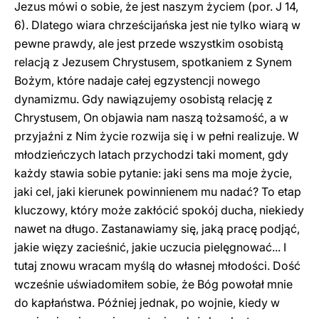
Jezus mówi o sobie, że jest naszym życiem (por. J 14,
6). Dlatego wiara chrześcijańska jest nie tylko wiarą w
pewne prawdy, ale jest przede wszystkim osobistą
relacją z Jezusem Chrystusem, spotkaniem z Synem
Bożym, które nadaje całej egzystencji nowego
dynamizmu. Gdy nawiązujemy osobistą relację z
Chrystusem, On objawia nam naszą tożsamość, a w
przyjaźni z Nim życie rozwija się i w pełni realizuje. W
młodzieńczych latach przychodzi taki moment, gdy
każdy stawia sobie pytanie: jaki sens ma moje życie,
jaki cel, jaki kierunek powinnienem mu nadać? To etap
kluczowy, który może zakłócić spokój ducha, niekiedy
nawet na długo. Zastanawiamy się, jaką pracę podjąć,
jakie więzy zacieśnić, jakie uczucia pielęgnować... I
tutaj znowu wracam myślą do własnej młodości. Dość
wcześnie uświadomiłem sobie, że Bóg powołał mnie
do kapłaństwa. Później jednak, po wojnie, kiedy w