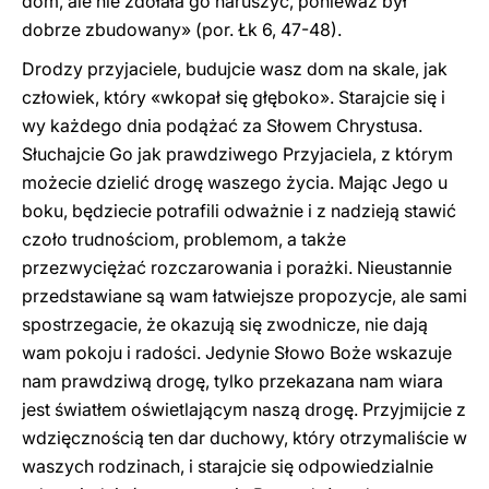
dom, ale nie zdołała go naruszyć, ponieważ był
dobrze zbudowany» (por. Łk 6, 47-48).
Drodzy przyjaciele, budujcie wasz dom na skale, jak
człowiek, który «wkopał się głęboko». Starajcie się i
wy każdego dnia podążać za Słowem Chrystusa.
Słuchajcie Go jak prawdziwego Przyjaciela, z którym
możecie dzielić drogę waszego życia. Mając Jego u
boku, będziecie potrafili odważnie i z nadzieją stawić
czoło trudnościom, problemom, a także
przezwyciężać rozczarowania i porażki. Nieustannie
przedstawiane są wam łatwiejsze propozycje, ale sami
spostrzegacie, że okazują się zwodnicze, nie dają
wam pokoju i radości. Jedynie Słowo Boże wskazuje
nam prawdziwą drogę, tylko przekazana nam wiara
jest światłem oświetlającym naszą drogę. Przyjmijcie z
wdzięcznością ten dar duchowy, który otrzymaliście w
waszych rodzinach, i starajcie się odpowiedzialnie