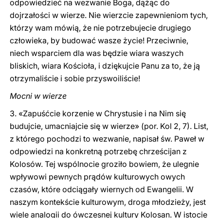
odpowiedzieć na wezwanie Boga, dążąc do
dojrzałości w wierze. Nie wierzcie zapewnieniom tych,
którzy wam mówią, że nie potrzebujecie drugiego
człowieka, by budować wasze życie! Przeciwnie,
niech wsparciem dla was będzie wiara waszych
bliskich, wiara Kościoła, i dziękujcie Panu za to, że ją
otrzymaliście i sobie przyswoiliście!
Mocni w wierze
3. «Zapuśćcie korzenie w Chrystusie i na Nim się
budujcie, umacniajcie się w wierze» (por. Kol 2, 7). List,
z którego pochodzi to wezwanie, napisał św. Paweł w
odpowiedzi na konkretną potrzebę chrześcijan z
Kolosów. Tej wspólnocie groziło bowiem, że ulegnie
wpływowi pewnych prądów kulturowych owych
czasów, które odciągały wiernych od Ewangelii. W
naszym kontekście kulturowym, droga młodzieży, jest
wiele analogii do ówczesnej kultury Kolosan. W istocie