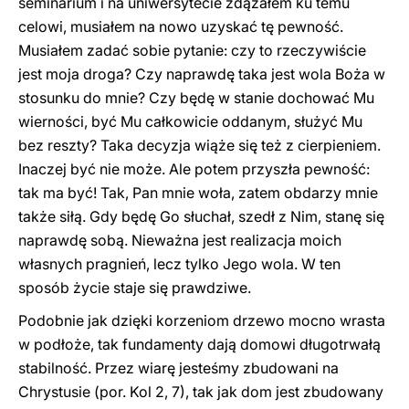
seminarium i na uniwersytecie zdążałem ku temu
celowi, musiałem na nowo uzyskać tę pewność.
Musiałem zadać sobie pytanie: czy to rzeczywiście
jest moja droga? Czy naprawdę taka jest wola Boża w
stosunku do mnie? Czy będę w stanie dochować Mu
wierności, być Mu całkowicie oddanym, służyć Mu
bez reszty? Taka decyzja wiąże się też z cierpieniem.
Inaczej być nie może. Ale potem przyszła pewność:
tak ma być! Tak, Pan mnie woła, zatem obdarzy mnie
także siłą. Gdy będę Go słuchał, szedł z Nim, stanę się
naprawdę sobą. Nieważna jest realizacja moich
własnych pragnień, lecz tylko Jego wola. W ten
sposób życie staje się prawdziwe.
Podobnie jak dzięki korzeniom drzewo mocno wrasta
w podłoże, tak fundamenty dają domowi długotrwałą
stabilność. Przez wiarę jesteśmy zbudowani na
Chrystusie (por. Kol 2, 7), tak jak dom jest zbudowany