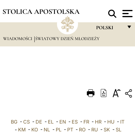
STOLICA APOSTOLSKA
POLSKI
WIADOMOŚCI
ŚWIATOWY DZIEŃ MŁODZIEŻY
FRANÇAIS
ENGLISH
ITALIANO
PORTUGUÊS
ESPAÑOL
DEUTSCH
POLSKI
BG
-
CS
-
DE
-
EL
-
EN
-
ES
-
FR
-
HR
العربيّة
-
HU
-
IT
-
KM
-
KO
-
NL
-
PL
-
PT
-
RO
-
RU
-
SK
-
SL
中文