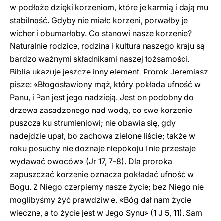
w podłoże dzięki korzeniom, które je karmią i dają mu
stabilność. Gdyby nie miało korzeni, porwałby je
wicher i obumarłoby. Co stanowi nasze korzenie?
Naturalnie rodzice, rodzina i kultura naszego kraju są
bardzo ważnymi składnikami naszej tożsamości.
Biblia ukazuje jeszcze inny element. Prorok Jeremiasz
pisze: «Błogosławiony mąż, który pokłada ufność w
Panu, i Pan jest jego nadzieją. Jest on podobny do
drzewa zasadzonego nad wodą, co swe korzenie
puszcza ku strumieniowi; nie obawia się, gdy
nadejdzie upał, bo zachowa zielone liście; także w
roku posuchy nie doznaje niepokoju i nie przestaje
wydawać owoców» (Jr 17, 7-8). Dla proroka
zapuszczać korzenie oznacza pokładać ufność w
Bogu. Z Niego czerpiemy nasze życie; bez Niego nie
moglibyśmy żyć prawdziwie. «Bóg dał nam życie
wieczne, a to życie jest w Jego Synu» (1 J 5, 11). Sam