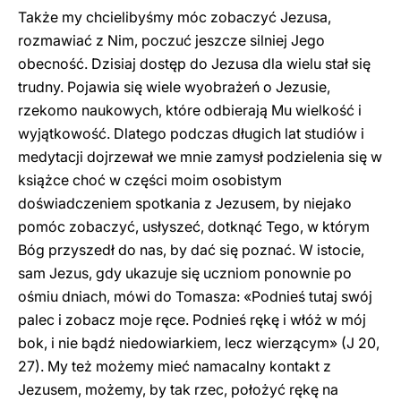
Także my chcielibyśmy móc zobaczyć Jezusa,
rozmawiać z Nim, poczuć jeszcze silniej Jego
obecność. Dzisiaj dostęp do Jezusa dla wielu stał się
trudny. Pojawia się wiele wyobrażeń o Jezusie,
rzekomo naukowych, które odbierają Mu wielkość i
wyjątkowość. Dlatego podczas długich lat studiów i
medytacji dojrzewał we mnie zamysł podzielenia się w
książce choć w części moim osobistym
doświadczeniem spotkania z Jezusem, by niejako
pomóc zobaczyć, usłyszeć, dotknąć Tego, w którym
Bóg przyszedł do nas, by dać się poznać. W istocie,
sam Jezus, gdy ukazuje się uczniom ponownie po
ośmiu dniach, mówi do Tomasza: «Podnieś tutaj swój
palec i zobacz moje ręce. Podnieś rękę i włóż w mój
bok, i nie bądź niedowiarkiem, lecz wierzącym» (J 20,
27). My też możemy mieć namacalny kontakt z
Jezusem, możemy, by tak rzec, położyć rękę na