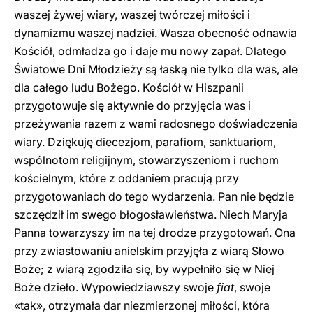
waszej żywej wiary, waszej twórczej miłości i
dynamizmu waszej nadziei. Wasza obecność odnawia
Kościół, odmładza go i daje mu nowy zapał. Dlatego
Światowe Dni Młodzieży są łaską nie tylko dla was, ale
dla całego ludu Bożego. Kościół w Hiszpanii
przygotowuje się aktywnie do przyjęcia was i
przeżywania razem z wami radosnego doświadczenia
wiary. Dziękuję diecezjom, parafiom, sanktuariom,
wspólnotom religijnym, stowarzyszeniom i ruchom
kościelnym, które z oddaniem pracują przy
przygotowaniach do tego wydarzenia. Pan nie będzie
szczędził im swego błogosławieństwa. Niech Maryja
Panna towarzyszy im na tej drodze przygotowań. Ona
przy zwiastowaniu anielskim przyjęła z wiarą Słowo
Boże; z wiarą zgodziła się, by wypełniło się w Niej
Boże dzieło. Wypowiedziawszy swoje
fiat
, swoje
«tak», otrzymała dar niezmierzonej miłości, która