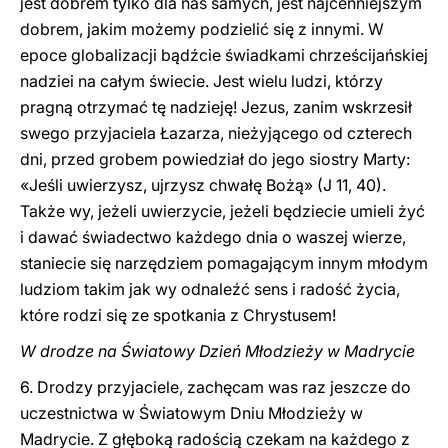
jest dobrem tylko dla nas samych, jest najcenniejszym
dobrem, jakim możemy podzielić się z innymi. W
epoce globalizacji bądźcie świadkami chrześcijańskiej
nadziei na całym świecie. Jest wielu ludzi, którzy
pragną otrzymać tę nadzieję! Jezus, zanim wskrzesił
swego przyjaciela Łazarza, nieżyjącego od czterech
dni, przed grobem powiedział do jego siostry Marty:
«Jeśli uwierzysz, ujrzysz chwałę Bożą» (J 11, 40).
Także wy, jeżeli uwierzycie, jeżeli będziecie umieli żyć
i dawać świadectwo każdego dnia o waszej wierze,
staniecie się narzędziem pomagającym innym młodym
ludziom takim jak wy odnaleźć sens i radość życia,
które rodzi się ze spotkania z Chrystusem!
W drodze na Światowy Dzień Młodzieży w Madrycie
6. Drodzy przyjaciele, zachęcam was raz jeszcze do
uczestnictwa w Światowym Dniu Młodzieży w
Madrycie. Z głęboką radością czekam na każdego z