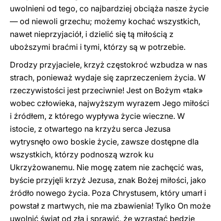
uwolnieni od tego, co najbardziej obciąża nasze życie
— od niewoli grzechu; możemy kochać wszystkich,
nawet nieprzyjaciół, i dzielić się tą miłością z
uboższymi braćmi i tymi, którzy są w potrzebie.
Drodzy przyjaciele, krzyż częstokroć wzbudza w nas
strach, ponieważ wydaje się zaprzeczeniem życia. W
rzeczywistości jest przeciwnie! Jest on Bożym «tak»
wobec człowieka, najwyższym wyrazem Jego miłości
i źródłem, z którego wypływa życie wieczne. W
istocie, z otwartego na krzyżu serca Jezusa
wytrysnęło owo boskie życie, zawsze dostępne dla
wszystkich, którzy podnoszą wzrok ku
Ukrzyżowanemu. Nie mogę zatem nie zachęcić was,
byście przyjęli krzyż Jezusa, znak Bożej miłości, jako
źródło nowego życia. Poza Chrystusem, który umarł i
powstał z martwych, nie ma zbawienia! Tylko On może
uwolnić świat od zła i sprawić, że wzrastać będzie