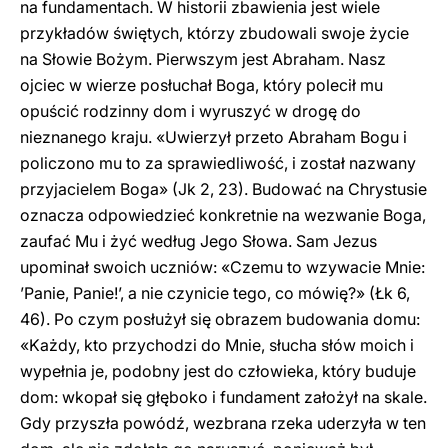
na fundamentach. W historii zbawienia jest wiele
przykładów świętych, którzy zbudowali swoje życie
na Słowie Bożym. Pierwszym jest Abraham. Nasz
ojciec w wierze posłuchał Boga, który polecił mu
opuścić rodzinny dom i wyruszyć w drogę do
nieznanego kraju. «Uwierzył przeto Abraham Bogu i
policzono mu to za sprawiedliwość, i został nazwany
przyjacielem Boga» (Jk 2, 23). Budować na Chrystusie
oznacza odpowiedzieć konkretnie na wezwanie Boga,
zaufać Mu i żyć według Jego Słowa. Sam Jezus
upominał swoich uczniów: «Czemu to wzywacie Mnie:
’Panie, Panie!’, a nie czynicie tego, co mówię?» (Łk 6,
46). Po czym posłużył się obrazem budowania domu:
«Każdy, kto przychodzi do Mnie, słucha słów moich i
wypełnia je, podobny jest do człowieka, który buduje
dom: wkopał się głęboko i fundament założył na skale.
Gdy przyszła powódź, wezbrana rzeka uderzyła w ten