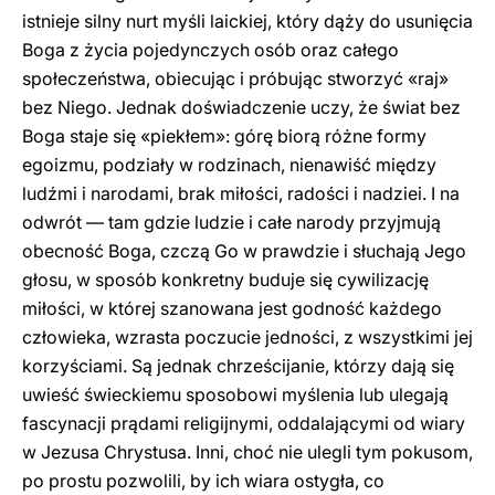
istnieje silny nurt myśli laickiej, który dąży do usunięcia
Boga z życia pojedynczych osób oraz całego
społeczeństwa, obiecując i próbując stworzyć «raj»
bez Niego. Jednak doświadczenie uczy, że świat bez
Boga staje się «piekłem»: górę biorą różne formy
egoizmu, podziały w rodzinach, nienawiść między
ludźmi i narodami, brak miłości, radości i nadziei. I na
odwrót — tam gdzie ludzie i całe narody przyjmują
obecność Boga, czczą Go w prawdzie i słuchają Jego
głosu, w sposób konkretny buduje się cywilizację
miłości, w której szanowana jest godność każdego
człowieka, wzrasta poczucie jedności, z wszystkimi jej
korzyściami. Są jednak chrześcijanie, którzy dają się
uwieść świeckiemu sposobowi myślenia lub ulegają
fascynacji prądami religijnymi, oddalającymi od wiary
w Jezusa Chrystusa. Inni, choć nie ulegli tym pokusom,
po prostu pozwolili, by ich wiara ostygła, co