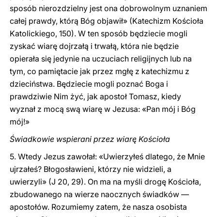
sposób nierozdzielny jest ona dobrowolnym uznaniem
całej prawdy, którą Bóg objawił» (Katechizm Kościoła
Katolickiego, 150). W ten sposób będziecie mogli
zyskać wiarę dojrzałą i trwałą, która nie będzie
opierała się jedynie na uczuciach religijnych lub na
tym, co pamiętacie jak przez mgłę z katechizmu z
dzieciństwa. Będziecie mogli poznać Boga i
prawdziwie Nim żyć, jak apostoł Tomasz, kiedy
wyznał z mocą swą wiarę w Jezusa: «Pan mój i Bóg
mój!»
Świadkowie wspierani przez wiarę Kościoła
5. Wtedy Jezus zawołał: «Uwierzyłeś dlatego, że Mnie
ujrzałeś? Błogosławieni, którzy nie widzieli, a
uwierzyli» (J 20, 29). On ma na myśli drogę Kościoła,
zbudowanego na wierze naocznych świadków —
apostołów. Rozumiemy zatem, że nasza osobista