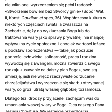
nieuniknione, wyrzeczeniem się pełni i radości:
«Stworzenie bowiem bez Stwórcy ginie» (Sobór Wat.
II, Konst.
Gaudium et spes
, 36). Współczesna kultura w
niektórych częściach świata, a zwłaszcza na
Zachodzie, dąży do wykluczania Boga lub do
traktowania wiary jako sprawy prywatnej, nie mającej
wpływu na życie społeczne. I chociaż wartości leżące
u podstaw społeczeństwa — takie jak poczucie
godności człowieka, solidarność, praca i rodzina —
wywodzą się z Ewangelii, można stwierdzić swego
rodzaju «usuwanie na dalszy plan Boga», swoistą
amnezję, jeśli nie wręcz rzeczywiste odrzucenie
chrześcijaństwa i wyrzeczenie się skarbu otrzymanej
wiary, co grozi utratą własnej głębokiej tożsamości.
Dlatego też, drodzy przyjaciele, zachęcam was do
umacniania waszej wiary w Boga, Ojca naszego Pana
Jezusa Chrystusa. Wy jesteście przyszłością