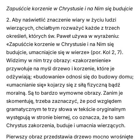
Zapuśćcie korzenie w Chrystusie i na Nim się budujcie
2. Aby naświetlić znaczenie wiary w życiu ludzi
wierzących, chciałbym rozważyć każde z trzech
określeń, których św. Paweł używa w wyrażeniu:
«Zapuśćcie korzenie w Chrystusie i na Nim się
budujcie, umacniajcie się w wierze» (por. Kol 2, 7).
Widzimy w nim trzy obrazy: «zakorzenienie»
przywołuje na myśl drzewo i korzenie, które je
odżywiają; «budowanie» odnosi się do budowy domu;
«umacnianie się» kojarzy się z siłą fizyczną bądź
moralną. Są to bardzo wymowne obrazy. Zanim je
skomentuję, trzeba zaznaczyć, że pod względem
gramatycznym te trzy słowa w tekście oryginalnym
występują w stronie biernej, co oznacza, że to sam
Chrystus zakorzenia, buduje i umacnia wierzących.
Pierwszy obraz przedstawia drzewo mocno wrośnięte