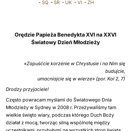
-
SQ
-
SR
-
UK
-
VI
-
ZH
LATINE
Orędzie Papieża Benedykta XVI na XXVI
Światowy Dzień Młodzieży
«Zapuśćcie korzenie w Chrystusie i na Nim się
budujcie,
umacniajcie się w wierze» (por. Kol 2, 7)
Drodzy przyjaciele!
Często powracam myślami do Światowego Dnia
Młodzieży w Sydney w 2008 r. Przeżywaliśmy tam
wielkie święto wiary, podczas którego Duch Boży
działał z mocą, tworząc silną wspólnotę między
uczestnikami, przybyłymi ze wszystkich stron świata.