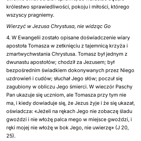
królestwo sprawiedliwości, pokoju i miłości, którego
wszyscy pragniemy.
Wierzyć w Jezusa Chrystusa, nie widząc Go
4. W Ewangelii zostało opisane doświadczenie wiary
apostoła Tomasza w zetknięciu z tajemnicą krzyża i
zmartwychwstania Chrystusa. Tomasz był jednym z
dwunastu apostołów; chodził za Jezusem; był
bezpośrednim świadkiem dokonywanych przez Niego
uzdrowień i cudów; słuchał Jego słów; poczuł się
zagubiony w obliczu Jego śmierci. W wieczór Paschy
Pan ukazuje się uczniom, ale Tomasza przy tym nie
ma, i kiedy dowiaduje się, że Jezus żyje i że się ukazał,
oświadcza: «Jeżeli na rękach Jego nie zobaczę śladu
gwoździ i nie włożę palca mego w miejsce gwoździ, i
ręki mojej nie włożę w bok Jego, nie uwierzę» (J 20,
25).