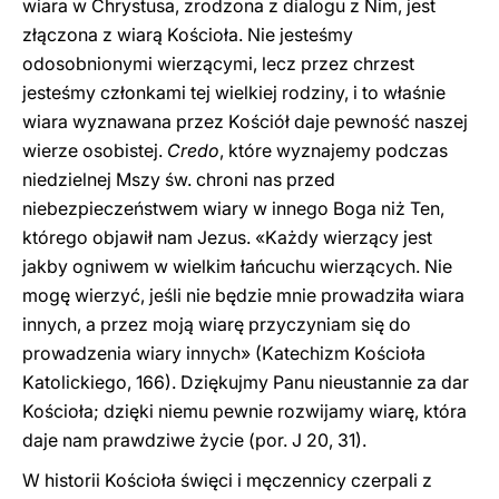
wiara w Chrystusa, zrodzona z dialogu z Nim, jest
złączona z wiarą Kościoła. Nie jesteśmy
odosobnionymi wierzącymi, lecz przez chrzest
jesteśmy członkami tej wielkiej rodziny, i to właśnie
wiara wyznawana przez Kościół daje pewność naszej
wierze osobistej.
Credo
, które wyznajemy podczas
niedzielnej Mszy św. chroni nas przed
niebezpieczeństwem wiary w innego Boga niż Ten,
którego objawił nam Jezus. «Każdy wierzący jest
jakby ogniwem w wielkim łańcuchu wierzących. Nie
mogę wierzyć, jeśli nie będzie mnie prowadziła wiara
innych, a przez moją wiarę przyczyniam się do
prowadzenia wiary innych» (Katechizm Kościoła
Katolickiego, 166). Dziękujmy Panu nieustannie za dar
Kościoła; dzięki niemu pewnie rozwijamy wiarę, która
daje nam prawdziwe życie (por. J 20, 31).
W historii Kościoła święci i męczennicy czerpali z