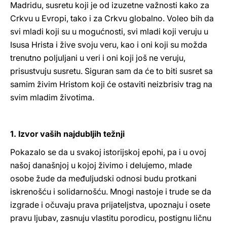
Madridu, susretu koji je od izuzetne važnosti kako za
Crkvu u Evropi, tako i za Crkvu globalno. Voleo bih da
svi mladi koji su u mogućnosti, svi mladi koji veruju u
Isusa Hrista i žive svoju veru, kao i oni koji su možda
trenutno poljuljani u veri i oni koji još ne veruju,
prisustvuju susretu. Siguran sam da će to biti susret sa
samim živim Hristom koji će ostaviti neizbrisiv trag na
svim mladim životima.
1. Izvor vaših najdubljih težnji
Pokazalo se da u svakoj istorijskoj epohi, pa i u ovoj
našoj današnjoj u kojoj živimo i delujemo, mlade
osobe žude da međuljudski odnosi budu protkani
iskrenošću i solidarnošću. Mnogi nastoje i trude se da
izgrade i očuvaju prava prijateljstva, upoznaju i osete
pravu ljubav, zasnuju vlastitu porodicu, postignu ličnu