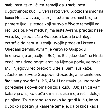
stabilnost, tako i čvrsti temelji daju stabilnost i
dugotrajnost kući. U veri i kroz veru „dozidani smo“ na
Isusa Hrist. U svetoj istoriji možemo pronaći brojne
primere ljudi, svetaca koji su svoje živote temeljili na
reči Božjoj. Prvi među njima jeste Avram, praotac naše
vere, koji je poslušao Gospoda kada je od njega
zatražio da napusti zemlju svojih predaka i krene u
Obećanu zemlju. Avram je verovao Gospodu,
imenovan je prijateljem Božjim. Biti „dozidan“ na Hrista
znači pozitivno odgovarati na Njegov poziv, verovati
Mu i Njegovu reč pretočiti u dela. Sam Isus kaže:
„Zašto me zovete Gospode, Gospode, a ne činite ono
što vam govorim“
(Lk
6, 46). U nastavku je upotrebio
poređenje s čovekom koji zida kuću. „Objasniću vam
kakav je onaj ko dođe k meni, sluša moje reči i deluje
po njima. Ta je osoba kao neko ko gradi kuću, kopa
duboko i postavlja kamene temelje, da bi kuća kada