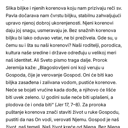
Slika biljke i njenih korenova koju nam prizivaju reči sv.
Pavla dočarava nam čvrstu biljku, stabilnu zahvaljujući
upravo njenoj dobroj ukorenjenosti. Njeni korenovi
daju joj snagu, usmeravaju je. Bez snažnih korenova
biljku bi lako oduvao vetar, ne bi preživela. Gde su, u
čemu su i šta su naši korenovi? Naši roditelji, porodica,
kultura naše sredine i države određuju u velikoj meri
naš identitet. Ali Sveto pismo traga dalje. Prorok
Jeremija kaže: „Blagoslovljeni oni koji veruju u
Gospoda, čije je verovanje Gospod. Oni će biti kao
biljka zasađena i zalivana vodom, pustiće korenove.
Neće se bojati vrućine kada dođe, a njihovo će lišće
biti uvek zeleno. U godini suše neće biti uplašeni, a
plodova će i onda biti“ (
Jer
17, 7–8). Za proroka
puštanje korenova znači staviti život u ruke Gospodu,
pustiti da nas On vodi, verovati Njemu. Gospod je naš
život, naš temelj. Naš život kreće od Njega. Bez Njega