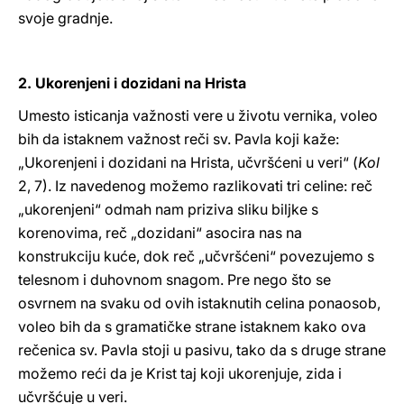
svoje gradnje.
2. Ukorenjeni i dozidani na Hrista
Umesto isticanja važnosti vere u životu vernika, voleo
bih da istaknem važnost reči sv. Pavla koji kaže:
„Ukorenjeni i dozidani na Hrista, učvršćeni u veri“ (
Kol
2, 7). Iz navedenog možemo razlikovati tri celine: reč
„ukorenjeni“ odmah nam priziva sliku biljke s
korenovima, reč „dozidani“ asocira nas na
konstrukciju kuće, dok reč „učvršćeni“ povezujemo s
telesnom i duhovnom snagom. Pre nego što se
osvrnem na svaku od ovih istaknutih celina ponaosob,
voleo bih da s gramatičke strane istaknem kako ova
rečenica sv. Pavla stoji u pasivu, tako da s druge strane
možemo reći da je Krist taj koji ukorenjuje, zida i
učvršćuje u veri.