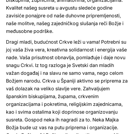
biskupima, župnicima, animatorima, organizacijama.
Kvalitet našeg susreta u avgustu sledeće godine
zavisiće ponajpre od naše duhovne pripremljenosti,
naše molitve, našeg zajedničkog slušanja reči Božje i
međusobne podrške.
Dragi mladi, budućnost Crkve leži u vama! Potrebni su
joj vaša živa vera, kreativna solidarnost i energija vaše
nade. Vaša prisutnost obnavlja, pomlađuje i daje novu
snagu Crkvi. Iz tog razloga je Svetski dan mladih
važan događaj i na slavu ne samo vama, nego celom
Božjem narodu. Crkva u Španiji aktivno se priprema za
vaš dolazak na veliko slavlje vere. Zahvaljujem
španskim biskupijama, župama, crkvenim
organizacijama i pokretima, religijskim zajednicama,
kao i svima ostalima koji doprinose organizovanju
susreta. Gospod neka ih nagradi za to. Neka Majka
Božja bude uz vas na putu priprema i organizacije.