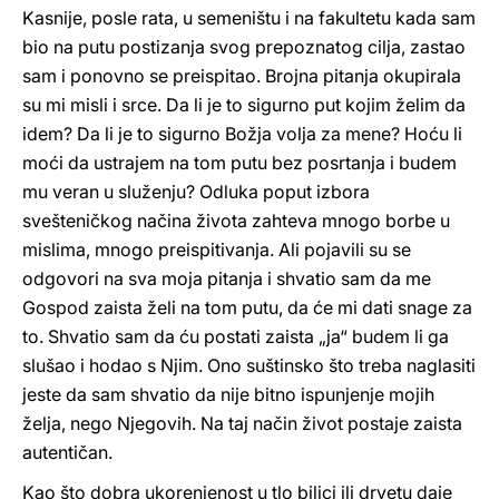
Kasnije, posle rata, u semeništu i na fakultetu kada sam
bio na putu postizanja svog prepoznatog cilja, zastao
sam i ponovno se preispitao. Brojna pitanja okupirala
su mi misli i srce. Da li je to sigurno put kojim želim da
idem? Da li je to sigurno Božja volja za mene? Hoću li
moći da ustrajem na tom putu bez posrtanja i budem
mu veran u služenju? Odluka poput izbora
svešteničkog načina života zahteva mnogo borbe u
mislima, mnogo preispitivanja. Ali pojavili su se
odgovori na sva moja pitanja i shvatio sam da me
Gospod zaista želi na tom putu, da će mi dati snage za
to. Shvatio sam da ću postati zaista „ja“ budem li ga
slušao i hodao s Njim. Ono suštinsko što treba naglasiti
jeste da sam shvatio da nije bitno ispunjenje mojih
želja, nego Njegovih. Na taj način život postaje zaista
autentičan.
Kao što dobra ukorenjenost u tlo biljci ili drvetu daje