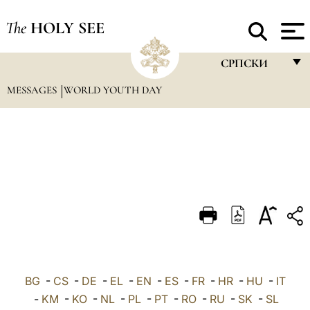
The
HOLY SEE
СРПСКИ
MESSAGES
WORLD YOUTH DAY
FRANÇAIS
ENGLISH
ITALIANO
PORTUGUÊS
ESPAÑOL
DEUTSCH
POLSKI
العربيّة
BG
-
CS
-
DE
-
EL
-
EN
-
ES
-
FR
-
HR
-
HU
-
IT
-
KM
-
KO
-
NL
-
PL
-
PT
-
RO
-
RU
-
SK
-
SL
中文