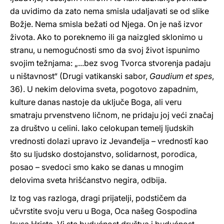
da uvidimo da zato nema smisla udaljavati se od slike
Božje. Nema smisla bežati od Njega. On je naš izvor
života. Ako to poreknemo ili ga naizgled sklonimo u
stranu, u nemogućnosti smo da svoj život ispunimo
svojim težnjama: „...bez svog Tvorca stvorenja padaju
u ništavnost“ (Drugi vatikanski sabor,
Gaudium et spes
,
36). U nekim delovima sveta, pogotovo zapadnim,
kulture danas nastoje da uključe Boga, ali veru
smatraju prvenstveno ličnom, ne pridaju joj veći značaj
za društvo u celini. Iako celokupan temelj ljudskih
vrednosti dolazi upravo iz Jevanđelja – vrednostî kao
što su ljudsko dostojanstvo, solidarnost, porodica,
posao – svedoci smo kako se danas u mnogim
delovima sveta hrišćanstvo negira, odbija.
Iz tog vas razloga, dragi prijatelji, podstičem da
učvrstite svoju veru u Boga, Oca našeg Gospodina