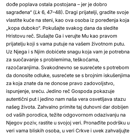
dođe poplava ostala postojana – jer je dobro
sagrađena“ (
Lk
6, 47–48). Dragi prijatelji, gradite svoje
vlastite kuće na steni, kao ova osoba iz poređenja koja
„kopa duboko“. Pokušajte svakog dana da sledite
Hristovu reč. Slušajte Ga i verujte Mu kao pravom
prijatelju koji s vama putuje na vašem životnom putu.
Uz Njega i s Njim dobićete snagu koja vam je potrebna
za suočavanje s problemima, teškoćama,
razočaranjima. Svakodnevno se susrećete s potrebom
da donosite odluke, susrećete se s brojnim iskušenjima
za koja znate da ne donose pravo zadovoljstvo,
ispunjenje, sreću. Jedino reč Gospoda pokazuje
autentični put i jedino nam naša vera osvetljava stazu
našeg života. Zahvalno primite taj duhovni dar dobijen
od vaših porodica, težite odgovornom odazivanju na
Njegov poziv, rastite u svojoj veri. Pronađite podršku u
veri vama bliskih osoba, u veri Crkve i uvek zahvaljujte