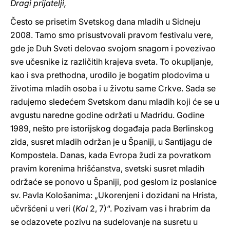
Dragi prijatelji,
Često se prisetim Svetskog dana mladih u Sidneju
2008. Tamo smo prisustvovali pravom festivalu vere,
gde je Duh Sveti delovao svojom snagom i povezivao
sve učesnike iz različitih krajeva sveta. To okupljanje,
kao i sva prethodna, urodilo je bogatim plodovima u
životima mladih osoba i u životu same Crkve. Sada se
radujemo sledećem Svetskom danu mladih koji će se u
avgustu naredne godine održati u Madridu. Godine
1989, nešto pre istorijskog događaja pada Berlinskog
zida, susret mladih održan je u Španiji, u Santijagu de
Kompostela. Danas, kada Evropa žudi za povratkom
pravim korenima hrišćanstva, svetski susret mladih
održaće se ponovo u Španiji, pod geslom iz poslanice
sv. Pavla Kološanima: „Ukorenjeni i dozidani na Hrista,
učvršćeni u veri (
Kol
2, 7)“. Pozivam vas i hrabrim da
se odazovete pozivu na sudelovanje na susretu u