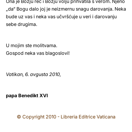
Ona je Božju reč i Božju volju prihvatila s verom. Njeno
„da“ Bogu dalo joj je neizmernu snagu darovanja. Neka
bude uz vas i neka vas učvršćuje u veri i darovanju
sebe drugima.
U mojim ste molitvama.
Gospod neka vas blagoslovi!
Vatikan, 6. avgusta 2010,
papa Benedikt XVI
© Copyright 2010 - Libreria Editrice Vaticana