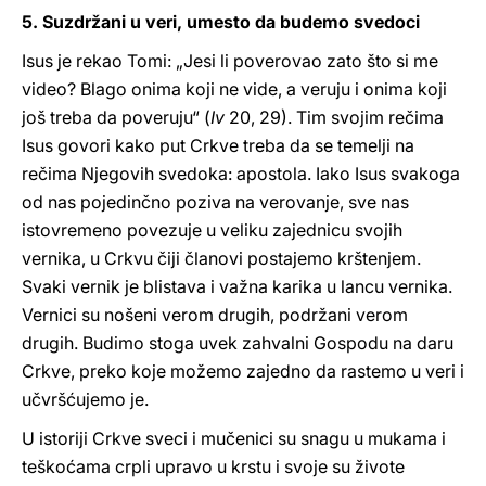
5. Suzdržani u veri, umesto da budemo svedoci
Isus je rekao Tomi: „Jesi li poverovao zato što si me
video? Blago onima koji ne vide, a veruju i onima koji
još treba da poveruju“ (
Iv
20, 29). Tim svojim rečima
Isus govori kako put Crkve treba da se temelji na
rečima Njegovih svedoka: apostola. Iako Isus svakoga
od nas pojedinčno poziva na verovanje, sve nas
istovremeno povezuje u veliku zajednicu svojih
vernika, u Crkvu čiji članovi postajemo krštenjem.
Svaki vernik je blistava i važna karika u lancu vernika.
Vernici su nošeni verom drugih, podržani verom
drugih. Budimo stoga uvek zahvalni Gospodu na daru
Crkve, preko koje možemo zajedno da rastemo u veri i
učvršćujemo je.
U istoriji Crkve sveci i mučenici su snagu u mukama i
teškoćama crpli upravo u krstu i svoje su živote