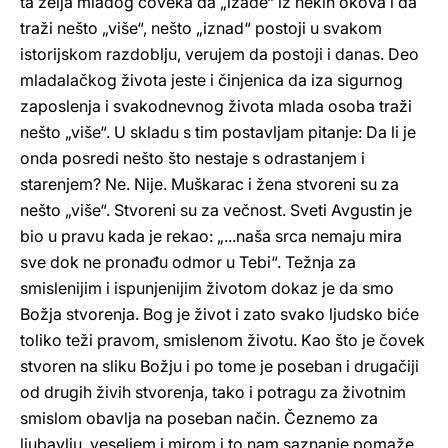
ta želja mladog čoveka da „izađe“ iz nekih okova i da
traži nešto „više“, nešto „iznad“ postoji u svakom
istorijskom razdoblju, verujem da postoji i danas. Deo
mladalačkog života jeste i činjenica da iza sigurnog
zaposlenja i svakodnevnog života mlada osoba traži
nešto „više“. U skladu s tim postavljam pitanje: Da li je
onda posredi nešto što nestaje s odrastanjem i
starenjem? Ne. Nije. Muškarac i žena stvoreni su za
nešto „više“. Stvoreni su za večnost. Sveti Avgustin je
bio u pravu kada je rekao: „...naša srca nemaju mira
sve dok ne pronađu odmor u Tebi“. Težnja za
smislenijim i ispunjenijim životom dokaz je da smo
Božja stvorenja. Bog je život i zato svako ljudsko biće
toliko teži pravom, smislenom životu. Kao što je čovek
stvoren na sliku Božju i po tome je poseban i drugačiji
od drugih živih stvorenja, tako i potragu za životnim
smislom obavlja na poseban način. Čeznemo za
ljubavlju, veseljem i mirom i to nam saznanje pomaže