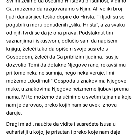
Svi mi želimo da osetimo Hristovu prisutnost, vidimo
Ga, možemo da razgovaramo s Njim. Ali veliki broj
ljudi današnjice teško dopire do Hrista. Ti ljudi su se
pogubili u moru ponuđenih „slika Hrista“, a za svaku
od njih tvrdi se da je ona prava. Podstaknut tim
saznanjima i iskustvom, odlučio sam da napišem
knjigu, želeći tako da opišem svoje susrete s
Gospodom, želeći da Ga približim ljudima. Isus je
dozvolio Tomi da dotakne Njegove rane, rekavši mu
pri tome neka ne sumnja, nego neka veruje. I mi
možemo „dodirnuti“ Gospoda u znakovima Njegove
muke, u znakovima Njegove neizmerne ljubavi prema
nama. Mi to možemo da učinimo u svetim tajnama koje
nam je darovao, preko kojih nam se uvek iznova
daruje.
Dragi mladi, naučite da vidite i susrećete Isusa u
euharistiji u kojoj je prisutan i preko koje nam daje