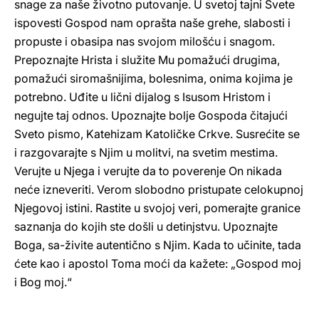
snage za naše životno putovanje. U svetoj tajni Svete
ispovesti Gospod nam oprašta naše grehe, slabosti i
propuste i obasipa nas svojom milošću i snagom.
Prepoznajte Hrista i služite Mu pomažući drugima,
pomažući siromašnijima, bolesnima, onima kojima je
potrebno. Uđite u lični dijalog s Isusom Hristom i
negujte taj odnos. Upoznajte bolje Gospoda čitajući
Sveto pismo, Katehizam Katoličke Crkve. Susrećite se
i razgovarajte s Njim u molitvi, na svetim mestima.
Verujte u Njega i verujte da to poverenje On nikada
neće izneveriti. Verom slobodno pristupate celokupnoj
Njegovoj istini. Rastite u svojoj veri, pomerajte granice
saznanja do kojih ste došli u detinjstvu. Upoznajte
Boga, sa-živite autentično s Njim. Kada to učinite, tada
ćete kao i apostol Toma moći da kažete: „Gospod moj
i Bog moj.“