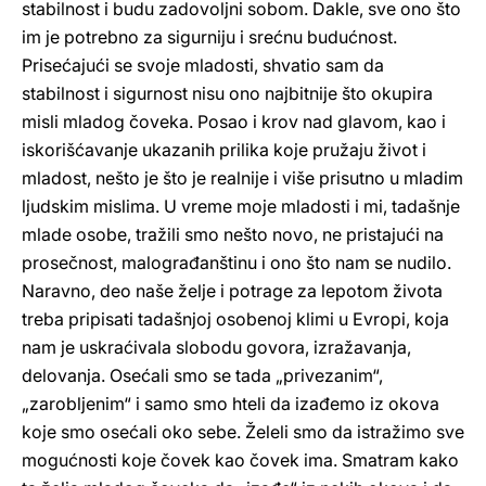
stabilnost i budu zadovoljni sobom. Dakle, sve ono što
im je potrebno za sigurniju i srećnu budućnost.
Prisećajući se svoje mladosti, shvatio sam da
stabilnost i sigurnost nisu ono najbitnije što okupira
misli mladog čoveka. Posao i krov nad glavom, kao i
iskorišćavanje ukazanih prilika koje pružaju život i
mladost, nešto je što je realnije i više prisutno u mladim
ljudskim mislima. U vreme moje mladosti i mi, tadašnje
mlade osobe, tražili smo nešto novo, ne pristajući na
prosečnost, malograđanštinu i ono što nam se nudilo.
Naravno, deo naše želje i potrage za lepotom života
treba pripisati tadašnjoj osobenoj klimi u Evropi, koja
nam je uskraćivala slobodu govora, izražavanja,
delovanja. Osećali smo se tada „privezanim“,
„zarobljenim“ i samo smo hteli da izađemo iz okova
koje smo osećali oko sebe. Želeli smo da istražimo sve
mogućnosti koje čovek kao čovek ima. Smatram kako