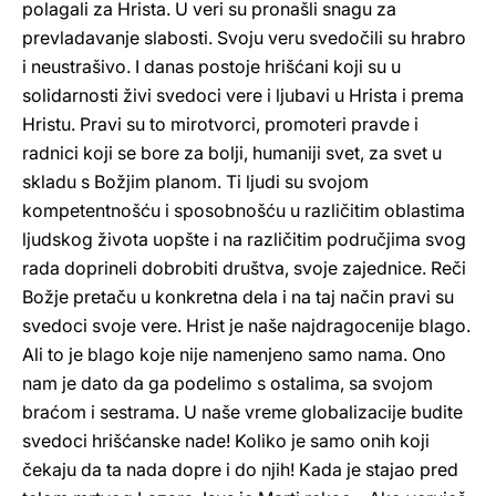
polagali za Hrista. U veri su pronašli snagu za
prevladavanje slabosti. Svoju veru svedočili su hrabro
i neustrašivo. I danas postoje hrišćani koji su u
solidarnosti živi svedoci vere i ljubavi u Hrista i prema
Hristu. Pravi su to mirotvorci, promoteri pravde i
radnici koji se bore za bolji, humaniji svet, za svet u
skladu s Božjim planom. Ti ljudi su svojom
kompetentnošću i sposobnošću u različitim oblastima
ljudskog života uopšte i na različitim područjima svog
rada doprineli dobrobiti društva, svoje zajednice. Reči
Božje pretaču u konkretna dela i na taj način pravi su
svedoci svoje vere. Hrist je naše najdragocenije blago.
Ali to je blago koje nije namenjeno samo nama. Ono
nam je dato da ga podelimo s ostalima, sa svojom
braćom i sestrama. U naše vreme globalizacije budite
svedoci hrišćanske nade! Koliko je samo onih koji
čekaju da ta nada dopre i do njih! Kada je stajao pred