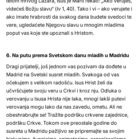
telom mrtvog Lazara, Isus je Marti rekao: „Ako veruješ,
videćeš Božju slavu“ (
Iv
1, 40). Tako i vi – ako verujete i
ako imate hrabrosti da svakog dana budete svedoci te
vere, ugledaćete Njegovu slavu u mnogim mladima
poput vas koje ste upoznali s Hristom.
6. Na putu prema Svetskom danu mladih u Madridu
Dragi prijatelji, još jednom vas pozivam da dođete u
Madrid na Svetski susret mladih. Svakoga od vas
očekujem s velikom radošću. Isus Hrist želi da
učvršćujete svoju veru u Crkvi i kroz nju. Odluka o
verovanju u Isusa Hrista nije laka, mnogi lakši putevi
verovanja mogu lako da nas zavedu, ometu. Ali ne
obeshrabrujte se! Tražite podršku crkvene zajednice,
podršku Crkve. Tokom ove preostale godine do
susreta u Madridu pažljivo se pripremajte sa svojim