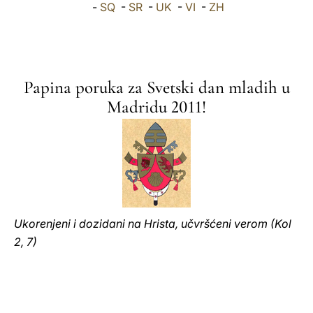
-
SQ
-
SR
-
UK
-
VI
-
ZH
LATINE
Papina poruka za Svetski dan mladih u
Madridu 2011!
Ukorenjeni i dozidani na Hrista, učvršćeni verom (Kol
2, 7)