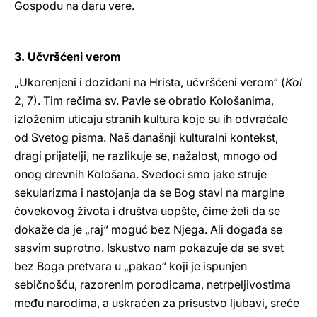
Gospodu na daru vere.
3. Učvršćeni verom
„Ukorenjeni i dozidani na Hrista, učvršćeni verom“ (
Kol
2, 7). Tim rečima sv. Pavle se obratio Kološanima,
izloženim uticaju stranih kultura koje su ih odvraćale
od Svetog pisma. Naš današnji kulturalni kontekst,
dragi prijatelji, ne razlikuje se, nažalost, mnogo od
onog drevnih Kološana. Svedoci smo jake struje
sekularizma i nastojanja da se Bog stavi na margine
čovekovog života i društva uopšte, čime želi da se
dokaže da je „raj“ moguć bez Njega. Ali događa se
sasvim suprotno. Iskustvo nam pokazuje da se svet
bez Boga pretvara u „pakao“ koji je ispunjen
sebičnošću, razorenim porodicama, netrpeljivostima
među narodima, a uskraćen za prisustvo ljubavi, sreće