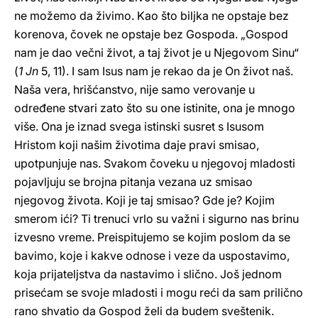
ne možemo da živimo. Kao što biljka ne opstaje bez
korenova, čovek ne opstaje bez Gospoda. „Gospod
nam je dao večni život, a taj život je u Njegovom Sinu“
(
1 Jn
5, 11). I sam Isus nam je rekao da je On život naš.
Naša vera, hrišćanstvo, nije samo verovanje u
određene stvari zato što su one istinite, ona je mnogo
više. Ona je iznad svega istinski susret s Isusom
Hristom koji našim životima daje pravi smisao,
upotpunjuje nas. Svakom čoveku u njegovoj mladosti
pojavljuju se brojna pitanja vezana uz smisao
njegovog života. Koji je taj smisao? Gde je? Kojim
smerom ići? Ti trenuci vrlo su važni i sigurno nas brinu
izvesno vreme. Preispitujemo se kojim poslom da se
bavimo, koje i kakve odnose i veze da uspostavimo,
koja prijateljstva da nastavimo i slično. Još jednom
prisećam se svoje mladosti i mogu reći da sam prilično
rano shvatio da Gospod želi da budem sveštenik.