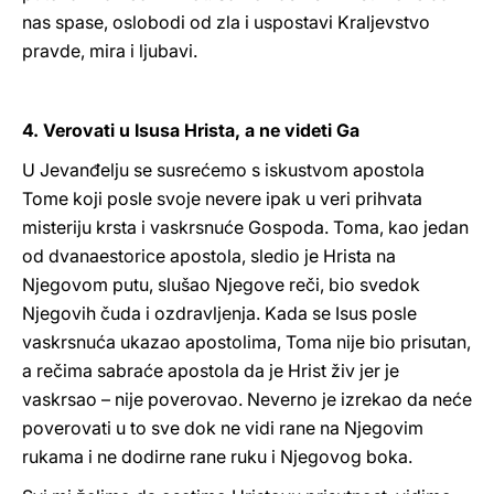
nas spase, oslobodi od zla i uspostavi Kraljevstvo
pravde, mira i ljubavi.
4. Verovati u Isusa Hrista, a ne videti Ga
U Jevanđelju se susrećemo s iskustvom apostola
Tome koji posle svoje nevere ipak u veri prihvata
misteriju krsta i vaskrsnuće Gospoda. Toma, kao jedan
od dvanaestorice apostola, sledio je Hrista na
Njegovom putu, slušao Njegove reči, bio svedok
Njegovih čuda i ozdravljenja. Kada se Isus posle
vaskrsnuća ukazao apostolima, Toma nije bio prisutan,
a rečima sabraće apostola da je Hrist živ jer je
vaskrsao – nije poverovao. Neverno je izrekao da neće
poverovati u to sve dok ne vidi rane na Njegovim
rukama i ne dodirne rane ruku i Njegovog boka.