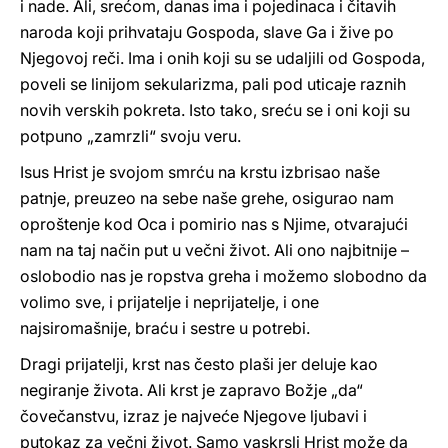
i nade. Ali, srećom, danas ima i pojedinaca i čitavih
naroda koji prihvataju Gospoda, slave Ga i žive po
Njegovoj reči. Ima i onih koji su se udaljili od Gospoda,
poveli se linijom sekularizma, pali pod uticaje raznih
novih verskih pokreta. Isto tako, sreću se i oni koji su
potpuno „zamrzli“ svoju veru.
Isus Hrist je svojom smrću na krstu izbrisao naše
patnje, preuzeo na sebe naše grehe, osigurao nam
oproštenje kod Oca i pomirio nas s Njime, otvarajući
nam na taj način put u večni život. Ali ono najbitnije –
oslobodio nas je ropstva greha i možemo slobodno da
volimo sve, i prijatelje i neprijatelje, i one
najsiromašnije, braću i sestre u potrebi.
Dragi prijatelji, krst nas često plaši jer deluje kao
negiranje života. Ali krst je zapravo Božje „da“
čovečanstvu, izraz je najveće Njegove ljubavi i
putokaz za večni život. Samo vaskrsli Hrist može da