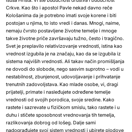
Isusa Hrista. Vi ste budućnost društva i budućnost
Crkve. Kao što i apostol Pavle nekad davno reče
Kološanima da je potrebno imati svoje korene i biti
postojan u njima, to isto vredi i danas. Mnogi, naime,
nemaju čvrsto postavljene životne temelje i mnoge
takve životne priče završavaju tužno, često i tragično.
Svet je preplavilo relativizovanje vrednosti, istina kao
vrednost izgubila je na značaju, kao da se izgubila iz
sistema najviših vrednosti. Ali takav način promišljanja
ne dovodi do slobode, nego sasvim suprotno – vodi u
nestabilnost, zbunjenost, udovoljavanje i prihvatanje
trenutnih zadovoljstava. Kao mlade osobe, vi, dragi
prijatelji, primate i nasleđujete određene temelje
vrednosti od svojih porodica, svoje sredine. Kako
rastete i sazrevate u fizičkom smislu, tako rastete i u
duhu i stičete sposobnost vrednovanja tih temelja,
razlikovanja dobrog od lošeg. Dalje sami
nadograđujete svoj sistem vrednosti i ubirete plodove