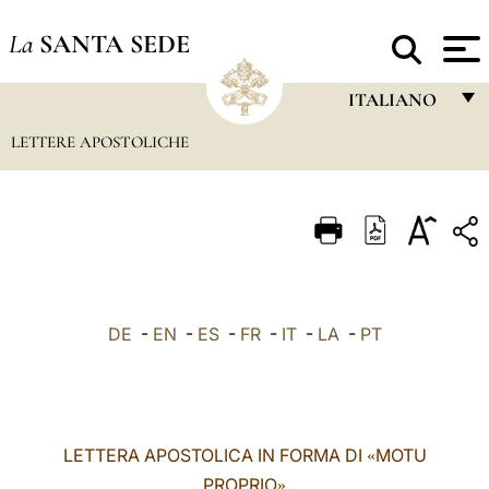
La
SANTA SEDE
ITALIANO
LETTERE APOSTOLICHE
FRANÇAIS
ENGLISH
ITALIANO
PORTUGUÊS
ESPAÑOL
DE
-
EN
-
ES
-
FR
-
IT
-
LA
-
PT
DEUTSCH
POLSKI
العربيّة
LETTERA APOSTOLICA IN FORMA DI
MOTU
«
中文
PROPRIO
»