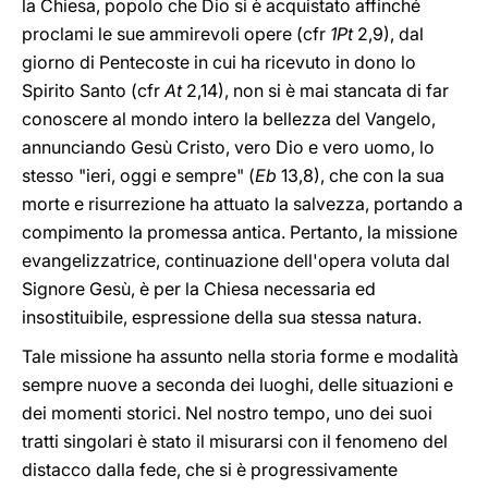
la Chiesa, popolo che Dio si è acquistato affinché
proclami le sue ammirevoli opere (cfr
1Pt
2,9),
dal
giorno di Pentecoste in cui ha ricevuto in dono lo
Spirito Santo (cfr
At
2,1­4), non si è mai stancata di far
conoscere al mondo intero la bellezza del Vangelo,
annunciando Gesù Cristo, vero Dio e vero uomo, lo
stesso "ieri, oggi e sempre" (
Eb
13,8), che con la sua
morte e risurrezione ha attuato la salvezza, portando a
compimento la promessa antica. Pertanto, la missione
evangelizzatrice, continuazione dell'opera voluta dal
Signore Gesù, è per la Chiesa necessaria ed
insostituibile, espressione della sua stessa natura.
Tale missione ha assunto nella storia forme e modalità
sempre nuove a seconda dei luoghi, delle situazioni e
dei momenti storici. Nel nostro tempo, uno dei suoi
tratti singolari è stato il misurarsi con il fenomeno del
distacco
dalla fede, che si è progressivamente