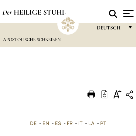
Der
HEILIGE STUHL
DEUTSCH
APOSTOLISCHE SCHREIBEN
FRANÇAIS
ENGLISH
ITALIANO
PORTUGUÊS
ESPAÑOL
DEUTSCH
POLSKI
العربيّة
DE
-
EN
-
ES
-
FR
-
IT
-
LA
-
PT
中文