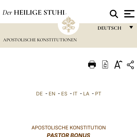
Der
HEILIGE STUHL
DEUTSCH
APOSTOLISCHE KONSTITUTIONEN
FRANÇAIS
ENGLISH
ITALIANO
PORTUGUÊS
ESPAÑOL
DE
-
EN
-
ES
-
IT
-
LA
-
PT
DEUTSCH
POLSKI
العربيّة
APOSTOLISCHE KONSTITUTION
PASTOR BONUS
中文