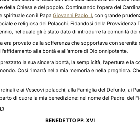
e della Chiesa e del popolo. Continuando l’opera del Cardin
spirituale con il Papa
Giovanni Paolo II
, con grande prudenz
 sociale e religiosa dei Polacchi. Fidandosi della Provvidenza
nnio, nel quale gli è stato dato di introdurre la comunità dei 
ita era provato dalla sofferenza che sopportava con serenità d
l’affidamento alla bontà e all’amore di Dio onnipotente.
zzato la sua sincera bontà, la semplicità, l’apertura e la c
 mondo. Così rimarrà nella mia memoria e nella preghiera. Che
ardinali e ai Vescovi polacchi, alla Famiglia del Defunto, ai Pa
mparto di cuore la mia benedizione: nel nome del Padre, del Fig
13
BENEDETTO PP. XVI