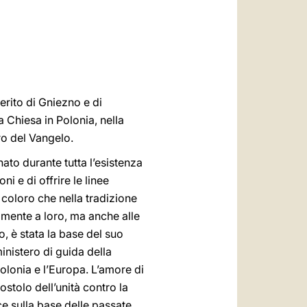
العربيّة
中文
LATINE
rito di Gniezno e di
a Chiesa in Polonia, nella
ro del Vangelo.
ato durante tutta l’esistenza
ni e di offrire le linee
 coloro che nella tradizione
lmente a loro, ma anche alle
io, è stata la base del suo
ministero di guida della
Polonia e l’Europa. L’amore di
ostolo dell’unità contro la
ce sulla base delle passate,