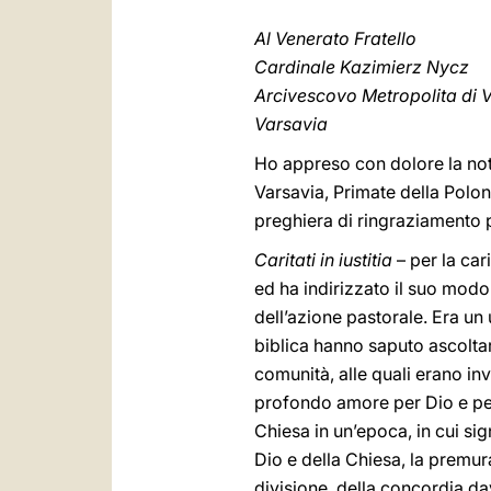
Al Venerato Fratello
Cardinale Kazimierz Nycz
Arcivescovo Metropolita di 
Varsavia
Ho appreso con dolore la not
Varsavia, Primate della Poloni
preghiera di ringraziamento p
Caritati in iustitia
– per la ca
ed ha indirizzato il suo modo d
dell’azione pastorale. Era un
biblica hanno saputo ascoltar
comunità, alle quali erano invi
profondo amore per Dio e per l
Chiesa in un’epoca, in cui sig
Dio e della Chiesa, la premura
divisione, della concordia da