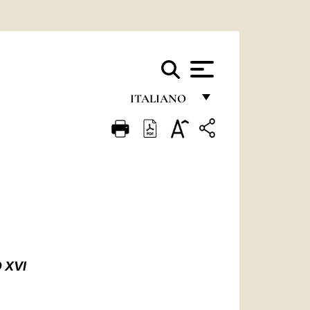
ITALIANO
FRANÇAIS
ENGLISH
ITALIANO
PORTUGUÊS
ESPAÑOL
DEUTSCH
 XVI
POLSKI