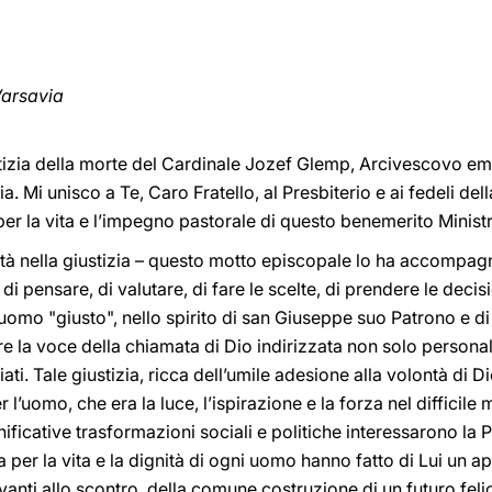
Varsavia
izia della morte del Cardinale Jozef Glemp, Arcivescovo eme
a. Mi unisco a Te, Caro Fratello, al Presbiterio e ai fedeli dell
er la vita e l’impegno pastorale di questo benemerito Minist
rità nella giustizia – questo motto episcopale lo ha accompagn
i pensare, di valutare, di fare le scelte, di prendere le decisio
 uomo "giusto", nello spirito di san Giuseppe suo Patrono e di
e la voce della chiamata di Dio indirizzata non solo persona
ati. Tale giustizia, ricca dell’umile adesione alla volontà di D
’uomo, che era la luce, l’ispirazione e la forza nel difficile 
nificative trasformazioni sociali e politiche interessarono la 
 per la vita e la dignità di ogni uomo hanno fatto di Lui un ap
vanti allo scontro, della comune costruzione di un futuro feli