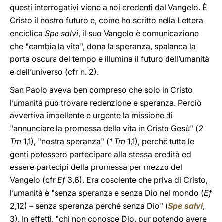
questi interrogativi viene a noi credenti dal Vangelo. È
Cristo il nostro futuro e, come ho scritto nella Lettera
enciclica
Spe salvi
, il suo Vangelo è comunicazione
che "cambia la vita", dona la speranza, spalanca la
porta oscura del tempo e illumina il futuro dell’umanità
e dell’universo (cfr n. 2).
San Paolo aveva ben compreso che solo in Cristo
l’umanità può trovare redenzione e speranza. Perciò
avvertiva impellente e urgente la missione di
"annunciare la promessa della vita in Cristo Gesù" (
2
Tm
1,1), "nostra speranza" (
1 Tm
1,1), perché tutte le
genti potessero partecipare alla stessa eredità ed
essere partecipi della promessa per mezzo del
Vangelo (cfr
Ef
3,6). Era cosciente che priva di Cristo,
l’umanità è "senza speranza e senza Dio nel mondo (
Ef
2,12) – senza speranza perché senza Dio" (
Spe salvi
,
3). In effetti, "chi non conosce Dio, pur potendo avere