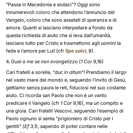
"Passa in Macedonia e aiutaci"? Oggi sono
innumerevoli coloro che attendono l’annuncio del
Vangelo, coloro che sono assetati di speranza e di
amore. Quanti si lasciano interpellare a fondo da
questa richiesta di aiuto che si leva dall’umanità,
lasciano tutto per Cristo e trasmettono agli uomini la
fede e l’amore per Lui! (cfr
Spe salvi
, 8).
4.
Guai a me se non evangelizzo
(
1 Cor
9,16)
Cari fratelli e sorelle, "
duc in altum
"! Prendiamo il largo
nel vasto mare del mondo e, seguendo l’invito di Gesù,
gettiamo senza paura le reti, fiduciosi nel suo costante
aiuto. Ci ricorda san Paolo che non è un vanto
predicare il Vangelo
(cfr
1 Cor
9,16), ma un compito e
una gioia. Cari fratelli Vescovi, seguendo l’esempio di
Paolo ognuno si senta "prigioniero di Cristo per i
gentili" (
Ef
3,1), sapendo di poter contare nelle