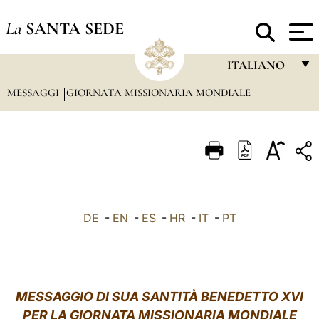
La
SANTA SEDE
ITALIANO
MESSAGGI
GIORNATA MISSIONARIA MONDIALE
FRANÇAIS
ENGLISH
ITALIANO
PORTUGUÊS
ESPAÑOL
DE
-
EN
-
ES
-
HR
-
IT
-
PT
DEUTSCH
POLSKI
العربيّة
MESSAGGIO DI SUA SANTITÀ BENEDETTO XVI
PER LA GIORNATA MISSIONARIA MONDIALE
中文