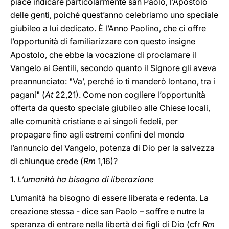
piace indicare particolarmente san Paolo, l’Apostolo
delle genti, poiché quest’anno celebriamo uno speciale
giubileo a lui dedicato. È l’Anno Paolino, che ci offre
l’opportunità di familiarizzare con questo insigne
Apostolo, che ebbe la vocazione di proclamare il
Vangelo ai Gentili, secondo quanto il Signore gli aveva
preannunciato: "Va’, perché io ti manderò lontano, tra i
pagani" (
At
22,21). Come non cogliere l’opportunità
offerta da questo speciale giubileo alle Chiese locali,
alle comunità cristiane e ai singoli fedeli, per
propagare fino agli estremi confini del mondo
l’annuncio del Vangelo, potenza di Dio per la salvezza
di chiunque crede (
Rm
1,16)?
1.
L’umanità ha bisogno di liberazione
L’umanità ha bisogno di essere liberata e redenta. La
creazione stessa - dice san Paolo – soffre e nutre la
speranza di entrare nella libertà dei figli di Dio (cfr
Rm