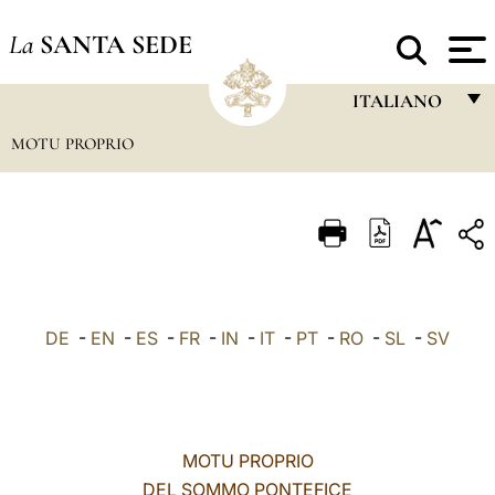
La
SANTA SEDE
ITALIANO
MOTU PROPRIO
FRANÇAIS
ENGLISH
ITALIANO
PORTUGUÊS
ESPAÑOL
DE
-
EN
-
ES
-
FR
-
IN
-
IT
-
PT
-
RO
-
SL
-
SV
DEUTSCH
POLSKI
العربيّة
MOTU PROPRIO
DEL SOMMO PONTEFICE
中文