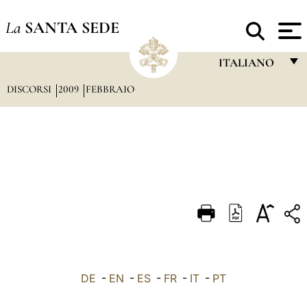
La
SANTA SEDE
ITALIANO
DISCORSI
2009
FEBBRAIO
FRANÇAIS
ENGLISH
ITALIANO
PORTUGUÊS
ESPAÑOL
DEUTSCH
POLSKI
العربيّة
DE
-
EN
-
ES
-
FR
-
IT
-
PT
中文