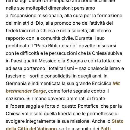
ferma egli diede forte impulso all’azione ecclesiale
nelle sue molteplici dimensioni: pensiamo
all’espansione missionaria, alla cura per la formazione
dei ministri di Dio, alla promozione dell’attività dei
fedeli laici nella Chiesa e nella società, all’intenso
rapporto con la comunità civile. Durante il suo
pontificato il "Papa Bibliotecario" dovette misurarsi
con le difficoltà e le persecuzioni che la Chiesa subiva
in Paesi quali il Messico e la Spagna e con la lotta che
ad essa portarono i totalitarismi – nazionalsocialismo e
fascismo - sorti e consolidatisi in quegli anni. In
Germania è indimenticata la sua grande Enciclica
Mit
brennender Sorge
, come forte segnale contro il
nazismo. Si rimane davvero ammirati di fronte
all’opera saggia e forte di questo Pontefice, che per la
Chiesa volle solo quella libertà che le permettesse di
svolgere integralmente la sua missione. Anche lo
Stato
della Città del Vaticano
, sorto a seguito dei
Patti