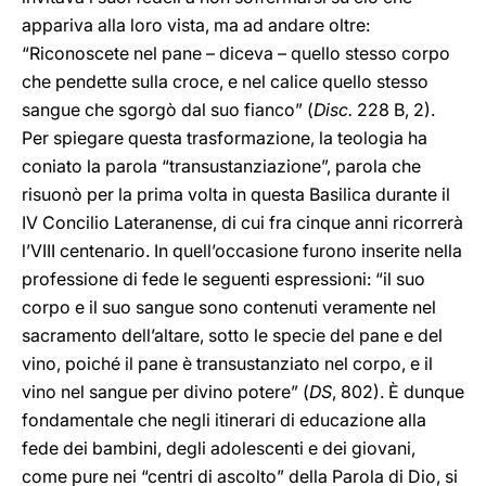
appariva alla loro vista, ma ad andare oltre:
“Riconoscete nel pane – diceva – quello stesso corpo
che pendette sulla croce, e nel calice quello stesso
sangue che sgorgò dal suo fianco” (
Disc.
228 B, 2).
Per spiegare questa trasformazione, la teologia ha
coniato la parola “transustanziazione”, parola che
risuonò per la prima volta in questa Basilica durante il
IV Concilio Lateranense, di cui fra cinque anni ricorrerà
l’VIII centenario. In quell’occasione furono inserite nella
professione di fede le seguenti espressioni: “il suo
corpo e il suo sangue sono contenuti veramente nel
sacramento dell’altare, sotto le specie del pane e del
vino, poiché il pane è transustanziato nel corpo, e il
vino nel sangue per divino potere” (
DS
, 802). È dunque
fondamentale che negli itinerari di educazione alla
fede dei bambini, degli adolescenti e dei giovani,
come pure nei “centri di ascolto” della Parola di Dio, si