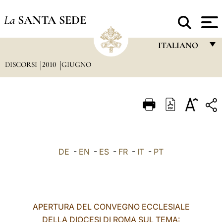
La
SANTA SEDE
ITALIANO
DISCORSI
2010
GIUGNO
FRANÇAIS
ENGLISH
ITALIANO
PORTUGUÊS
ESPAÑOL
DE
-
EN
-
ES
-
FR
-
IT
-
PT
DEUTSCH
POLSKI
العربيّة
APERTURA DEL CONVEGNO ECCLESIALE
DELLA DIOCESI DI ROMA SUL TEMA:
中文