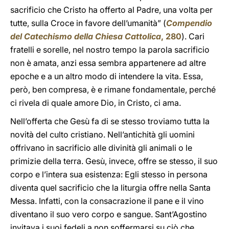
sacrificio che Cristo ha offerto al Padre, una volta per
tutte, sulla Croce in favore dell’umanità” (
Compendio
del Catechismo della Chiesa Cattolica
, 280
). Cari
fratelli e sorelle, nel nostro tempo la parola sacrificio
non è amata, anzi essa sembra appartenere ad altre
epoche e a un altro modo di intendere la vita. Essa,
però, ben compresa, è e rimane fondamentale, perché
ci rivela di quale amore Dio, in Cristo, ci ama.
Nell’offerta che Gesù fa di se stesso troviamo tutta la
novità del culto cristiano. Nell’antichità gli uomini
offrivano in sacrificio alle divinità gli animali o le
primizie della terra. Gesù, invece, offre se stesso, il suo
corpo e l’intera sua esistenza: Egli stesso in persona
diventa quel sacrificio che la liturgia offre nella Santa
Messa. Infatti, con la consacrazione il pane e il vino
diventano il suo vero corpo e sangue. Sant’Agostino
invitava i suoi fedeli a non soffermarsi su ciò che