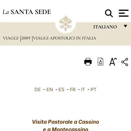
La
SANTA SEDE
ITALIANO
VIAGGI
2009
VIAGGI APOSTOLICI IN ITALIA
FRANÇAIS
ENGLISH
ITALIANO
PORTUGUÊS
ESPAÑOL
DE
-
EN
-
ES
-
FR
-
IT
-
PT
DEUTSCH
POLSKI
العربيّة
Visita Pastorale a Cassino
e a Montecassino
中文