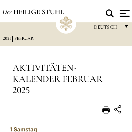
Der
HEILIGE STUHL
DEUTSCH
2025
FEBRUAR
FRANÇAIS
ENGLISH
ITALIANO
AKTIVITÄTEN-
PORTUGUÊS
KALENDER FEBRUAR
ESPAÑOL
2025
DEUTSCH
POLSKI
العربيّة
1
Samstag
中文